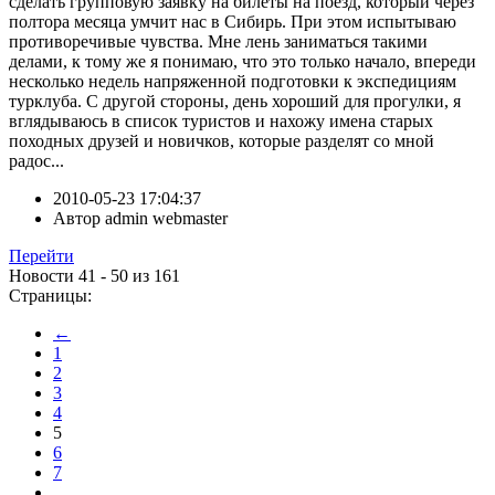
сделать групповую заявку на билеты на поезд, который через
полтора месяца умчит нас в Сибирь. При этом испытываю
противоречивые чувства. Мне лень заниматься такими
делами, к тому же я понимаю, что это только начало, впереди
несколько недель напряженной подготовки к экспедициям
турклуба. С другой стороны, день хороший для прогулки, я
вглядываюсь в список туристов и нахожу имена старых
походных друзей и новичков, которые разделят со мной
радос...
2010-05-23 17:04:37
Автор
admin webmaster
Перейти
Новости 41 - 50 из 161
Страницы:
←
1
2
3
4
5
6
7
...