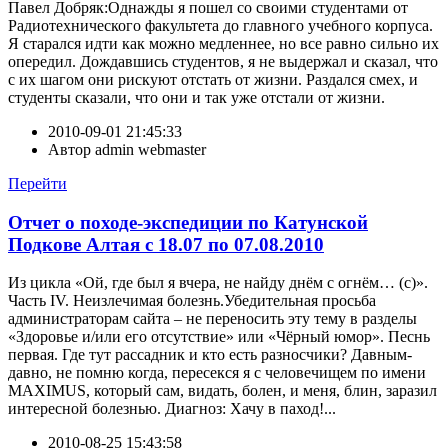
Павел Добряк:Однажды я пошел со своими студентами от
Радиотехнического факультета до главного учебного корпуса.
Я старался идти как можно медленнее, но все равно сильно их
опередил. Дождавшись студентов, я не выдержал и сказал, что
с их шагом они рискуют отстать от жизни. Раздался смех, и
студенты сказали, что они и так уже отстали от жизни.
2010-09-01 21:45:33
Автор
admin webmaster
Перейти
Отчет о походе-экспедиции по Катунской
Подкове Алтая с 18.07 по 07.08.2010
Из цикла «Ой, где был я вчера, не найду днём с огнём… (с)».
Часть IV. Неизлечимая болезнь.Убедительная просьба
администраторам сайта – не переносить эту тему в разделы
«Здоровье и/или его отсутствие» или «Чёрный юмор». Песнь
первая. Где тут рассадник и кто есть разносчики? Давным-
давно, не помню когда, пересекся я с человечищем по имени
MAXIMUS, который сам, видать, болен, и меня, блин, заразил
интересной болезнью. Диагноз: Хачу в паход!...
2010-08-25 15:43:58