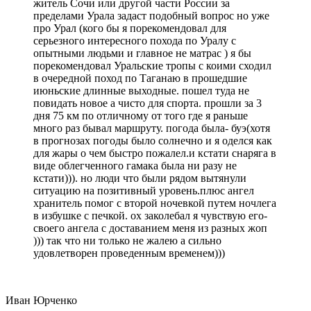
житель Сочи или другой части России за
пределами Урала задаст подобный вопрос но уже
про Урал (кого бы я порекомендовал для
серьезного интересного похода по Уралу с
опытными людьми и главное не матрас ) я бы
порекомендовал Уральские тропы с коими сходил
в очередной поход по Таганаю в прошедшие
июньские длинные выходные. пошел туда не
повидать новое а чисто для спорта. прошли за 3
дня 75 км по отличному от того где я раньше
много раз бывал маршруту. погода была- буэ(хотя
в прогнозах погоды было солнечно и я оделся как
для жары о чем быстро пожалел.и кстати снаряга в
виде облегченного гамака была ни разу не
кстати))). но люди что были рядом вытянули
ситуацию на позитивный уровень.плюс ангел
хранитель помог с второй ночевкой путем ночлега
в избушке с печкой. ох заколебал я чувствую его-
своего ангела с доставанием меня из разных жоп
))) так что ни только не жалею а сильно
удовлетворен проведенным временем)))
Иван Юрченко