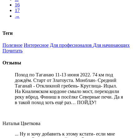
16
17
→
Теги
Полезное
Интересное
Для професионалов
Для начинающих
Почитать
Отзывы
Поход по Таганаю 11-13 июня 2022. 74 км под
дождём. Старт от Златоуста. Монблан- Средний
Таганай - Откликной гребень- Круглица- Ицыл.
На Киалимском кордоне смыло мост, переходили
реку вброд. Финиш в посёлке Северные печи. Да я
в такой поход хоть ещё раз… ПОЙДУ!
Наталья Цветкова
... Ну и хочу добавить к этому кстати- если мне