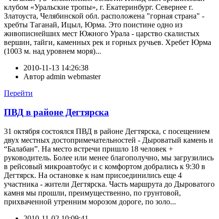
клубом «Уральские тропы», г. Екатеринбург. Севернее г.
Златоуста, Челябинской обл. расположена "горная страна" -
хребты Таганай, Ицыл, Юрма. Это поистине одно из
живописнейших мест Южного Урала - царство скалистых
вершин, тайги, каменных рек и горных ручьев. Хребет Юрма
(1003 м. над уровнем моря)...
2010-11-13 14:26:38
Автор
admin webmaster
Перейти
ПВД в районе Дегтярска
31 октября состоялся ПВД в районе Дегтярска, с посещением
двух местных достопримечательностей - Дыроватый камень и
“Балабан”. На место встречи пришло 18 человек +
руководитель. Более или менее благополучно, мы загрузились
в рейсовый микроавтобус и с комфортом добрались к 9:30 в
Дегтярск. На остановке к нам присоединились еще 4
участника - жители Дегтярска. Часть маршрута до Дыроватого
камня мы прошли, преимущественно, по грунтовой,
прихваченной утренним морозом дороге, по золо...
2010-11-02 10:09:41