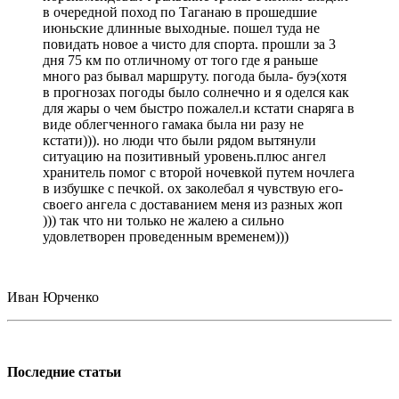
в очередной поход по Таганаю в прошедшие
июньские длинные выходные. пошел туда не
повидать новое а чисто для спорта. прошли за 3
дня 75 км по отличному от того где я раньше
много раз бывал маршруту. погода была- буэ(хотя
в прогнозах погоды было солнечно и я оделся как
для жары о чем быстро пожалел.и кстати снаряга в
виде облегченного гамака была ни разу не
кстати))). но люди что были рядом вытянули
ситуацию на позитивный уровень.плюс ангел
хранитель помог с второй ночевкой путем ночлега
в избушке с печкой. ох заколебал я чувствую его-
своего ангела с доставанием меня из разных жоп
))) так что ни только не жалею а сильно
удовлетворен проведенным временем)))
Иван Юрченко
Последние статьи