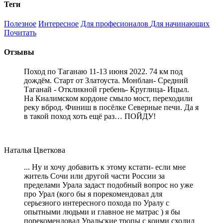
Теги
Полезное
Интересное
Для професионалов
Для начинающих
Почитать
Отзывы
Поход по Таганаю 11-13 июня 2022. 74 км под
дождём. Старт от Златоуста. Монблан- Средний
Таганай - Откликной гребень- Круглица- Ицыл.
На Киалимском кордоне смыло мост, переходили
реку вброд. Финиш в посёлке Северные печи. Да я
в такой поход хоть ещё раз… ПОЙДУ!
Наталья Цветкова
... Ну и хочу добавить к этому кстати- если мне
житель Сочи или другой части России за
пределами Урала задаст подобный вопрос но уже
про Урал (кого бы я порекомендовал для
серьезного интересного похода по Уралу с
опытными людьми и главное не матрас ) я бы
порекомендовал Уральские тропы с коими сходил