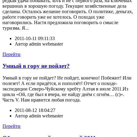
редкая удача побывать, хоть и не с первого раза, на ключевых
вершинах в хорошую погоду. Текущие хозяйственные дела
сделаны. Осталось желание поговорить. О политике, деньгах,
работе говорить уже не хотелось. О походах уже
наговорились. Настя предложила поговорить о смысле
туризма. Я...
2011-10-11 09:11:33
Автор
admin webmaster
Перейти
Умный в гору не пойдет?
Умный в гору не пойдет? Не пойдет, конечно! Побежит! Или
полезет! А если придётся, и поползёт! Отчет о походе-
экспедиции Северо-Чуйскому хребту Алтая в июле 2011.Из
цикла «Ой, где был я вчера, не найду днём с огнём… (с)».
Часть V. Нам нравится любая погода.
2011-08-12 18:04:27
Автор
admin webmaster
Перейти