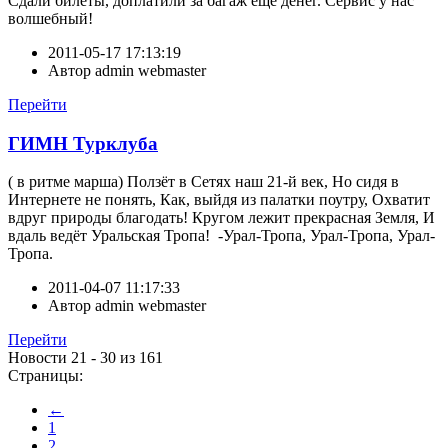
Сдали билеты, доплатили за багаж еще денег. Сервис у нас
волшебный!
2011-05-17 17:13:19
Автор
admin webmaster
Перейти
ГИМН Турклуба
( в ритме марша) Ползёт в Сетях наш 21-й век, Но сидя в
Интернете не понять, Как, выйдя из палатки поутру, Охватит
вдруг природы благодать! Кругом лежит прекрасная Земля, И
вдаль ведёт Уральская Тропа! -Урал-Тропа, Урал-Тропа, Урал-
Тропа.
2011-04-07 11:17:33
Автор
admin webmaster
Перейти
Новости 21 - 30 из 161
Страницы:
←
1
2