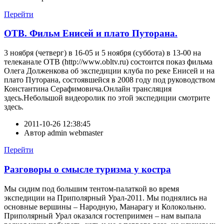
Перейти
ОТВ. Фильм Енисей и плато Путорана.
3 ноября (четверг) в 16-05 и 5 ноября (суббота) в 13-00 на
телеканале ОТВ (http://www.obltv.ru) состоится показ фильма
Олега Долженкова об экспедиции клуба по реке Енисей и на
плато Путорана, состоявшейся в 2008 году под руководством
Константина Серафимовича.Онлайн трансляция
здесь.Небольшой видеоролик по этой экспедиции смотрите
здесь.
2011-10-26 12:38:45
Автор
admin webmaster
Перейти
Разговоры о смысле туризма у костра
Мы сидим под большим тентом-палаткой во время
экспедиции на Приполярный Урал-2011. Мы поднялись на
основные вершины – Народную, Манарагу и Колокольню.
Приполярный Урал оказался гостеприимен – нам выпала