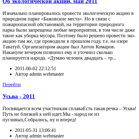
Об экологической акции, май 2011
Изначально планировалось провести экологическую акцию в
природном парке «Бажовские места». Но в связи с
пожароопасной обстановкой, на территории природного
парка были запрещены любые мероприятия, в том числе даже
такие как уборка мусора. Поэтому было решено провести эко-
акцию там же, где проводили в прошлом году, т.е. на озере
Таватуй. Организатором акции был Антон Комаров.
Накануне вечером позвонил ему и уточнил сколько
планируется народа. «Думаю человек двадцать – тр...
2011-06-02 22:12:51
Автор
admin webmaster
Перейти
Усьва - 2011
Посвящается всем участникам сплаваЕсть такая речка – Усьва!
Путь не близкий к ней идет.Мы - народ не из
пугливых,Собрались, ну и вперед!
2011-05-31 13:06:41
Автор
admin webmaster