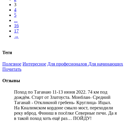
3
4
5
...
16
17
→
Теги
Полезное
Интересное
Для професионалов
Для начинающих
Почитать
Отзывы
Поход по Таганаю 11-13 июня 2022. 74 км под
дождём. Старт от Златоуста. Монблан- Средний
Таганай - Откликной гребень- Круглица- Ицыл.
На Киалимском кордоне смыло мост, переходили
реку вброд. Финиш в посёлке Северные печи. Да я
в такой поход хоть ещё раз… ПОЙДУ!