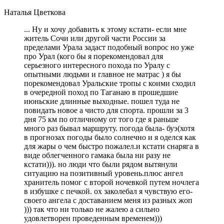
Наталья Цветкова
... Ну и хочу добавить к этому кстати- если мне
житель Сочи или другой части России за
пределами Урала задаст подобный вопрос но уже
про Урал (кого бы я порекомендовал для
серьезного интересного похода по Уралу с
опытными людьми и главное не матрас ) я бы
порекомендовал Уральские тропы с коими сходил
в очередной поход по Таганаю в прошедшие
июньские длинные выходные. пошел туда не
повидать новое а чисто для спорта. прошли за 3
дня 75 км по отличному от того где я раньше
много раз бывал маршруту. погода была- буэ(хотя
в прогнозах погоды было солнечно и я оделся как
для жары о чем быстро пожалел.и кстати снаряга в
виде облегченного гамака была ни разу не
кстати))). но люди что были рядом вытянули
ситуацию на позитивный уровень.плюс ангел
хранитель помог с второй ночевкой путем ночлега
в избушке с печкой. ох заколебал я чувствую его-
своего ангела с доставанием меня из разных жоп
))) так что ни только не жалею а сильно
удовлетворен проведенным временем)))