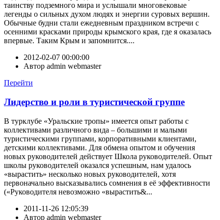
таинству подземного мира и услышали многовековые
легенды о сильных духом людях и энергии суровых вершин.
Обычные будни стали ежедневным праздником встречи с
осенними красками природы крымского края, где я оказалась
впервые. Таким Крым и запомнится....
2012-02-07 00:00:00
Автор
admin webmaster
Перейти
Лидерство и роли в туристической группе
В турклубе «Уральские тропы» имеется опыт работы с
коллективами различного вида – большими и малыми
туристическими группами, корпоративными клиентами,
детскими коллективами. Для обмена опытом и обучения
новых руководителей действует Школа руководителей. Опыт
школы руководителей оказался успешным, нам удалось
«вырастить» несколько новых руководителей, хотя
первоначально высказывались сомнения в её эффективности
(«Руководителя невозможно «вырастить&...
2011-11-26 12:05:39
Автор
admin webmaster