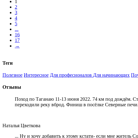
1
2
3
4
5
...
16
17
→
Теги
Полезное
Интересное
Для професионалов
Для начинающих
По
Отзывы
Поход по Таганаю 11-13 июня 2022. 74 км под дождём. С
переходили реку вброд. Финиш в посёлке Северные печи
Наталья Цветкова
... Ну и хочу добавить к этому кстати- если мне житель 