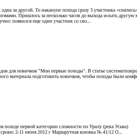
одна за другой. То накануне похода сразу 3 участника «снялись
змами. Пришлось за несколько часов до выхода искать другую м
чно: появился еще один участник со сво...
одов для новичков "Мои первые походы". В статье систематизир
нного материала подготовить новичков, чтобы походы были комф
ном походе первой категории сложности по Уралу (река Усь
в сроки: 2-11 июня 2012 г Маршрутная книжка № 41/12 О...