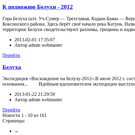
К подножию Белухи - 2012
Гора Белу́ха (алт. Уч-Сумер — Трехглавая, Кадын-Бажы — Вер
Коксинского района. Здесь берёт своё начало река Катунь. На
территории Белухи свидетельствуют разломы, трещины и надви
2013-02-01 17:35:07
Автор
admin webmaster
Перейти
Белуха
Экспедиция «Восхождение на Белуху-2012».В июле 2012 г. сос
основания... Идейным вдохновителем экспедиции выступ
2013-01-22 21:29:59
Автор
admin webmaster
Перейти
Новости 1 - 10 из 161
Страницы:
←