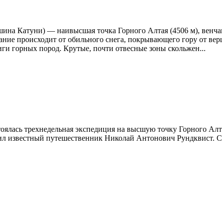
шина Катуни) — наивысшая точка Горного Алтая (4506 м), венча
звание происходит от обильного снега, покрывающего гору от в
ги горных пород. Крутые, почти отвесные зоны скольжен...
тоялась трехнедельная экспедиция на высшую точку Горного Алт
ил известный путешественник Николай Антонович Рундквис