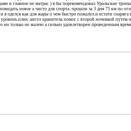
ми и главное не матрас ) я бы порекомендовал Уральские тропы
идать новое а чисто для спорта. прошли за 3 дня 75 км по отл
и я оделся как для жары о чем быстро пожалел.и кстати снаряга в
овень.плюс ангел хранитель помог с второй ночевкой путем ноч
что ни только не жалею а сильно удовлетворен проведенным врем