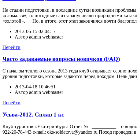
На стадии подготовки, в последние сутки возникали проблемы, 
«сломался», то погодные сайты запугивали природными катакли
«золотой». Но, в итоге, этот этап закончился почти благополу
2013-06-15 02:04:17
Автор
admin webmaster
Перейти
Часто задаваемые вопросы новичков (FAQ)
С началом теплого сезона 2013 года клуб открывает серию пох
уровня подготовки, которые задаются перед походом. Цель да
2013-04-18 10:46:51
Автор
admin webmaster
Перейти
Усьва-2012. Сплав 1 кс
Клуб туристов г.Екатеринбурга Отчет № __________ о вод
922-20-78-443 e-mail: oks-soldatova@yandex.ru Поход проведен 