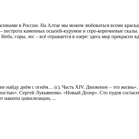
сивыми в России. На Алтае мы можем любоваться всеми краска
ше – пестрота каменных осыпей-курумов и серо-коричневые скал
бо, горы, лес – всё отражается в озере: здесь мир прекрасен вд
, не найду днём с огнём… (с). Часть XIV. Движение – это жизнь»
стью». Сергей Лукьяненко. «Новый Дозор». Сто пудов согласен
от накипи цивилизации, ...