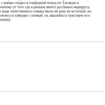
 с коими сходил в очередной поход по Таганаю в
ичному от того где я раньше много раз бывал маршруту.
 виде облегченного гамака была ни разу не кстати))). но
лега в избушке с печкой. ох заколебал я чувствую его-
енем)))