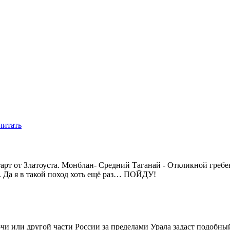
читать
тарт от Златоуста. Монблан- Средний Таганай - Откликной греб
. Да я в такой поход хоть ещё раз… ПОЙДУ!
Сочи или другой части России за пределами Урала задаст подобны