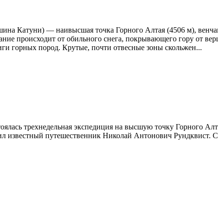
шина Катуни) — наивысшая точка Горного Алтая (4506 м), венча
звание происходит от обильного снега, покрывающего гору от в
ги горных пород. Крутые, почти отвесные зоны скольжен...
тоялась трехнедельная экспедиция на высшую точку Горного Алт
ил известный путешественник Николай Антонович Рундквис