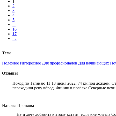
1
2
3
4
5
...
16
17
→
Теги
Полезное
Интересное
Для професионалов
Для начинающих
По
Отзывы
Поход по Таганаю 11-13 июня 2022. 74 км под дождём. С
переходили реку вброд. Финиш в посёлке Северные печи
Наталья Цветкова
... Ну и хочу добавить к этому кстати- если мне житель 