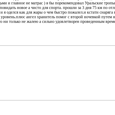
ми и главное не матрас ) я бы порекомендовал Уральские тропы
идать новое а чисто для спорта. прошли за 3 дня 75 км по отл
и я оделся как для жары о чем быстро пожалел.и кстати снаряга в
овень.плюс ангел хранитель помог с второй ночевкой путем ноч
что ни только не жалею а сильно удовлетворен проведенным врем