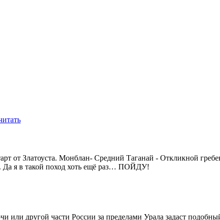
читать
тарт от Златоуста. Монблан- Средний Таганай - Откликной греб
. Да я в такой поход хоть ещё раз… ПОЙДУ!
Сочи или другой части России за пределами Урала задаст подобны