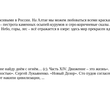
сивыми в России. На Алтае мы можем любоваться всеми краска
ше – пестрота каменных осыпей-курумов и серо-коричневые скал
бо, горы, лес – всё отражается в озере: здесь мир прекрасен вд
, не найду днём с огнём… (с). Часть XIV. Движение – это жизнь»
стью». Сергей Лукьяненко. «Новый Дозор». Сто пудов согласен
от накипи цивилизации, ...