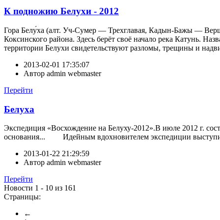
К подножию Белухи - 2012
Гора Белу́ха (алт. Уч-Сумер — Трехглавая, Кадын-Бажы — Вер
Коксинского района. Здесь берёт своё начало река Катунь. На
территории Белухи свидетельствуют разломы, трещины и надви
2013-02-01 17:35:07
Автор
admin webmaster
Перейти
Белуха
Экспедиция «Восхождение на Белуху-2012».В июле 2012 г. сос
основания... Идейным вдохновителем экспедиции выступ
2013-01-22 21:29:59
Автор
admin webmaster
Перейти
Новости 1 - 10 из 161
Страницы:
←