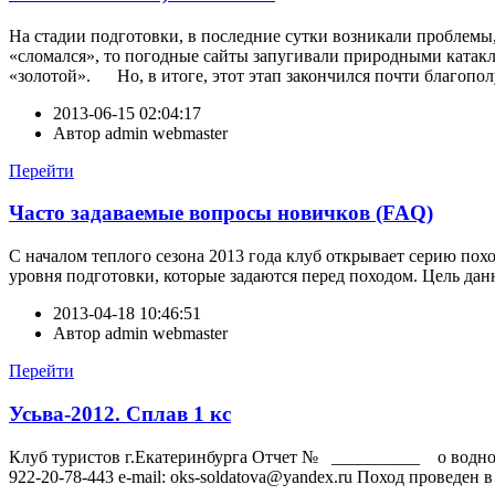
На стадии подготовки, в последние сутки возникали проблемы, 
«сломался», то погодные сайты запугивали природными катакли
«золотой». Но, в итоге, этот этап закончился почти благополу
2013-06-15 02:04:17
Автор
admin webmaster
Перейти
Часто задаваемые вопросы новичков (FAQ)
С началом теплого сезона 2013 года клуб открывает серию пох
уровня подготовки, которые задаются перед походом. Цель да
2013-04-18 10:46:51
Автор
admin webmaster
Перейти
Усьва-2012. Сплав 1 кс
Клуб туристов г.Екатеринбурга Отчет № __________ о вод
922-20-78-443 e-mail: oks-soldatova@yandex.ru Поход проведен 