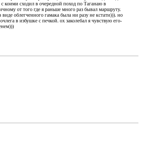
 с коими сходил в очередной поход по Таганаю в
ичному от того где я раньше много раз бывал маршруту.
 виде облегченного гамака была ни разу не кстати))). но
лега в избушке с печкой. ох заколебал я чувствую его-
енем)))