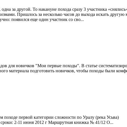
одна за другой. То накануне похода сразу 3 участника «снялись
змами. Пришлось за несколько часов до выхода искать другую м
чно: появился еще один участник со сво...
одов для новичков "Мои первые походы". В статье систематизир
нного материала подготовить новичков, чтобы походы были комф
ном походе первой категории сложности по Уралу (река Усь
в сроки: 2-11 июня 2012 г Маршрутная книжка № 41/12 О...