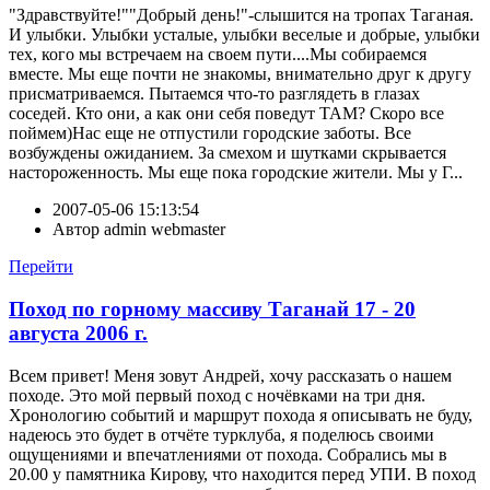
"Здравствуйте!""Добрый день!"-слышится на тропах Таганая.
И улыбки. Улыбки усталые, улыбки веселые и добрые, улыбки
тех, кого мы встречаем на своем пути....Мы собираемся
вместе. Мы еще почти не знакомы, внимательно друг к другу
присматриваемся. Пытаемся что-то разглядеть в глазах
соседей. Кто они, а как они себя поведут ТАМ? Скоро все
поймем)Нас еще не отпустили городские заботы. Все
возбуждены ожиданием. За смехом и шутками скрывается
настороженность. Мы еще пока городские жители. Мы у Г...
2007-05-06 15:13:54
Автор
admin webmaster
Перейти
Поход по горному массиву Таганай 17 - 20
августа 2006 г.
Всем привет! Меня зовут Андрей, хочу рассказать о нашем
походе. Это мой первый поход с ночёвками на три дня.
Хронологию событий и маршрут похода я описывать не буду,
надеюсь это будет в отчёте турклуба, я поделюсь своими
ощущениями и впечатлениями от похода. Собрались мы в
20.00 у памятника Кирову, что находится перед УПИ. В поход