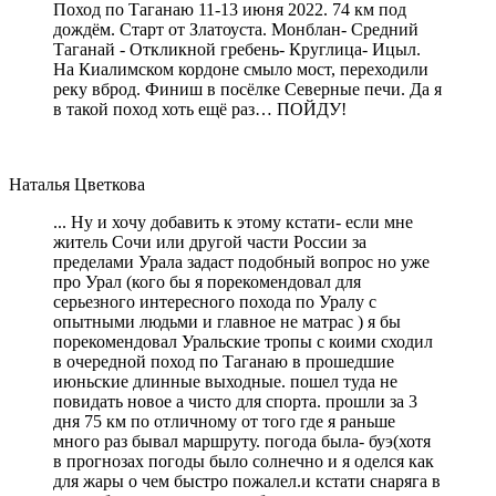
Поход по Таганаю 11-13 июня 2022. 74 км под
дождём. Старт от Златоуста. Монблан- Средний
Таганай - Откликной гребень- Круглица- Ицыл.
На Киалимском кордоне смыло мост, переходили
реку вброд. Финиш в посёлке Северные печи. Да я
в такой поход хоть ещё раз… ПОЙДУ!
Наталья Цветкова
... Ну и хочу добавить к этому кстати- если мне
житель Сочи или другой части России за
пределами Урала задаст подобный вопрос но уже
про Урал (кого бы я порекомендовал для
серьезного интересного похода по Уралу с
опытными людьми и главное не матрас ) я бы
порекомендовал Уральские тропы с коими сходил
в очередной поход по Таганаю в прошедшие
июньские длинные выходные. пошел туда не
повидать новое а чисто для спорта. прошли за 3
дня 75 км по отличному от того где я раньше
много раз бывал маршруту. погода была- буэ(хотя
в прогнозах погоды было солнечно и я оделся как
для жары о чем быстро пожалел.и кстати снаряга в