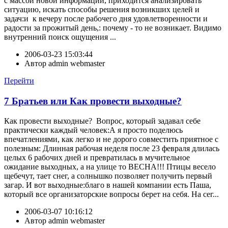
с массой новой информации, приходится анализировать
ситуацию, искать способы решения возникших целей и
задач:и к вечеру после рабочего дня удовлетворенности и
радости за прожитый день,: почему - то не возникает. Видимо
внутренний поиск ощущения ...
2006-03-23 15:03:44
Автор
admin webmaster
Перейти
7 Братьев или Как провести выходные?
Как провести выходные? Вопрос, который задавал себе
практически каждый человек:А я просто поделюсь
впечатлениями, как легко и не дорого совместить приятное с
полезным: Длинная рабочая неделя после 23 февраля длилась
целых 6 рабочих дней и превратилась в мучительное
ожидание выходных, а на улице то ВЕСНА!!! Птицы весело
щебечут, тает снег, а солнышко позволяет получить первый
загар. И вот выходные:благо в нашей компании есть Паша,
который все организаторские вопросы берет на себя. На сег...
2006-03-07 10:16:12
Автор
admin webmaster