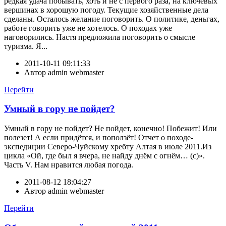
редкая удача побывать, хоть и не с первого раза, на ключевых
вершинах в хорошую погоду. Текущие хозяйственные дела
сделаны. Осталось желание поговорить. О политике, деньгах,
работе говорить уже не хотелось. О походах уже
наговорились. Настя предложила поговорить о смысле
туризма. Я...
2011-10-11 09:11:33
Автор
admin webmaster
Перейти
Умный в гору не пойдет?
Умный в гору не пойдет? Не пойдет, конечно! Побежит! Или
полезет! А если придётся, и поползёт! Отчет о походе-
экспедиции Северо-Чуйскому хребту Алтая в июле 2011.Из
цикла «Ой, где был я вчера, не найду днём с огнём… (с)».
Часть V. Нам нравится любая погода.
2011-08-12 18:04:27
Автор
admin webmaster
Перейти