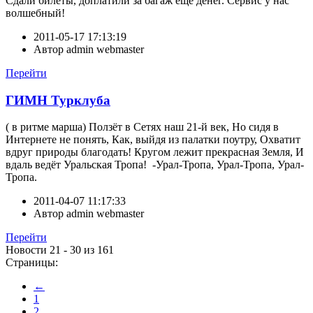
Сдали билеты, доплатили за багаж еще денег. Сервис у нас
волшебный!
2011-05-17 17:13:19
Автор
admin webmaster
Перейти
ГИМН Турклуба
( в ритме марша) Ползёт в Сетях наш 21-й век, Но сидя в
Интернете не понять, Как, выйдя из палатки поутру, Охватит
вдруг природы благодать! Кругом лежит прекрасная Земля, И
вдаль ведёт Уральская Тропа! -Урал-Тропа, Урал-Тропа, Урал-
Тропа.
2011-04-07 11:17:33
Автор
admin webmaster
Перейти
Новости 21 - 30 из 161
Страницы:
←
1
2