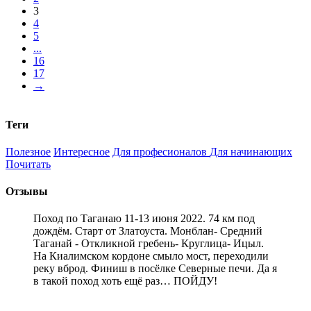
3
4
5
...
16
17
→
Теги
Полезное
Интересное
Для професионалов
Для начинающих
Почитать
Отзывы
Поход по Таганаю 11-13 июня 2022. 74 км под
дождём. Старт от Златоуста. Монблан- Средний
Таганай - Откликной гребень- Круглица- Ицыл.
На Киалимском кордоне смыло мост, переходили
реку вброд. Финиш в посёлке Северные печи. Да я
в такой поход хоть ещё раз… ПОЙДУ!