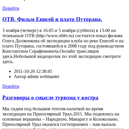
Перейти
ОТВ. Фильм Енисей и плато Путорана.
3 ноября (четверг) в 16-05 и 5 ноября (суббота) в 13-00 на
телеканале ОТВ (http://www.obltv.ru) состоится показ фильма
Олега Долженкова об экспедиции клуба по реке Енисей и на
плато Путорана, состоявшейся в 2008 году под руководством
Константина Серафимовича.Онлайн трансляция
здесь.Небольшой видеоролик по этой экспедиции смотрите
здесь.
2011-10-26 12:38:45
Автор
admin webmaster
Перейти
Разговоры о смысле туризма у костра
Мы сидим под большим тентом-палаткой во время
экспедиции на Приполярный Урал-2011. Мы поднялись на
основные вершины – Народную, Манарагу и Колокольню.
Приполярный Урал оказался гостеприимен – нам выпала