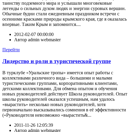
таинству подземного мира и услышали многовековые
легенды о сильных духом людях и энергии суровых вершин.
Обычные будни стали ежедневным праздником встречи с
осенними красками природы крымского края, где я оказалась
впервые. Таким Крым и запомнится....
2012-02-07 00:00:00
Автор
admin webmaster
Перейти
Лидерство и роли в туристической группе
В турклубе «Уральские тропы» имеется опыт работы с
коллективами различного вида – большими и малыми
туристическими группами, корпоративными клиентами,
детскими коллективами. Для обмена опытом и обучения
новых руководителей действует Школа руководителей. Опыт
школы руководителей оказался успешным, нам удалось
«вырастить» несколько новых руководителей, хотя
первоначально высказывались сомнения в её эффективности
(«Руководителя невозможно «вырастить&...
2011-11-26 12:05:39
Автор
admin webmaster