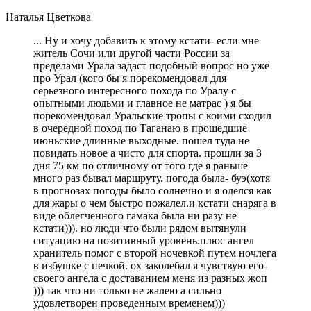
Наталья Цветкова
... Ну и хочу добавить к этому кстати- если мне
житель Сочи или другой части России за
пределами Урала задаст подобный вопрос но уже
про Урал (кого бы я порекомендовал для
серьезного интересного похода по Уралу с
опытными людьми и главное не матрас ) я бы
порекомендовал Уральские тропы с коими сходил
в очередной поход по Таганаю в прошедшие
июньские длинные выходные. пошел туда не
повидать новое а чисто для спорта. прошли за 3
дня 75 км по отличному от того где я раньше
много раз бывал маршруту. погода была- буэ(хотя
в прогнозах погоды было солнечно и я оделся как
для жары о чем быстро пожалел.и кстати снаряга в
виде облегченного гамака была ни разу не
кстати))). но люди что были рядом вытянули
ситуацию на позитивный уровень.плюс ангел
хранитель помог с второй ночевкой путем ночлега
в избушке с печкой. ох заколебал я чувствую его-
своего ангела с доставанием меня из разных жоп
))) так что ни только не жалею а сильно
удовлетворен проведенным временем)))