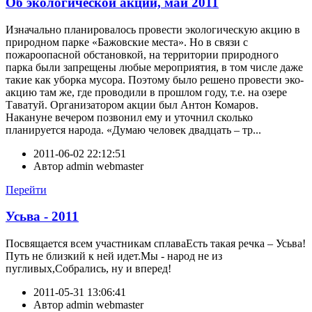
Об экологической акции, май 2011
Изначально планировалось провести экологическую акцию в
природном парке «Бажовские места». Но в связи с
пожароопасной обстановкой, на территории природного
парка были запрещены любые мероприятия, в том числе даже
такие как уборка мусора. Поэтому было решено провести эко-
акцию там же, где проводили в прошлом году, т.е. на озере
Таватуй. Организатором акции был Антон Комаров.
Накануне вечером позвонил ему и уточнил сколько
планируется народа. «Думаю человек двадцать – тр...
2011-06-02 22:12:51
Автор
admin webmaster
Перейти
Усьва - 2011
Посвящается всем участникам сплаваЕсть такая речка – Усьва!
Путь не близкий к ней идет.Мы - народ не из
пугливых,Собрались, ну и вперед!
2011-05-31 13:06:41
Автор
admin webmaster