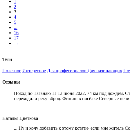
1
2
3
4
5
...
16
17
→
Теги
Полезное
Интересное
Для професионалов
Для начинающих
По
Отзывы
Поход по Таганаю 11-13 июня 2022. 74 км под дождём. С
переходили реку вброд. Финиш в посёлке Северные печи
Наталья Цветкова
... Ну и хочу добавить к этому кстати- если мне житель 