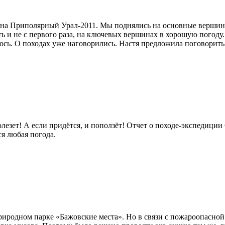
 на Приполярный Урал-2011. Мы поднялись на основные верши
оть и не с первого раза, на ключевых вершинах в хорошую погод
лось. О походах уже наговорились. Настя предложила поговорить 
лезет! А если придётся, и поползёт! Отчет о походе-экспедиции
ся любая погода.
иродном парке «Бажовские места». Но в связи с пожароопасной