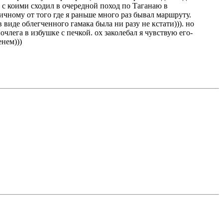
 с коими сходил в очередной поход по Таганаю в
ичному от того где я раньше много раз бывал маршруту.
 виде облегченного гамака была ни разу не кстати))). но
лега в избушке с печкой. ох заколебал я чувствую его-
енем)))