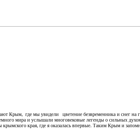
вают Крым, где мы увидели цветение безвременника и снег на
дземного мира и услышали многовековые легенды о сильных дух
рымского края, где я оказалась впервые. Таким Крым и запомни