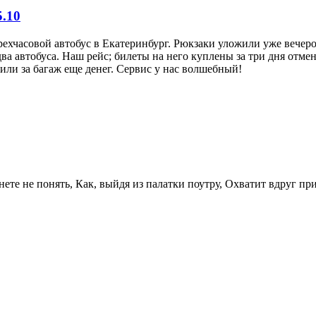
5.10
ырехчасовой автобус в Екатеринбург. Рюкзаки уложили уже вечер
ва автобуса. Наш рейс; билеты на него куплены за три дня отме
или за багаж еще денег. Сервис у нас волшебный!
рнете не понять, Как, выйдя из палатки поутру, Охватит вдруг п