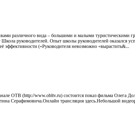
тивами различного вида – большими и малыми туристическими г
т Школа руководителей. Опыт школы руководителей оказался ус
 её эффективности («Руководителя невозможно «вырастить&...
еканале ОТВ (http://www.obltv.ru) состоится показ фильма Олега 
нтина Серафимовича.Онлайн трансляция здесь.Небольшой видеор