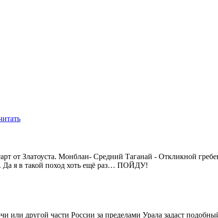
читать
тарт от Златоуста. Монблан- Средний Таганай - Откликной греб
. Да я в такой поход хоть ещё раз… ПОЙДУ!
Сочи или другой части России за пределами Урала задаст подобны