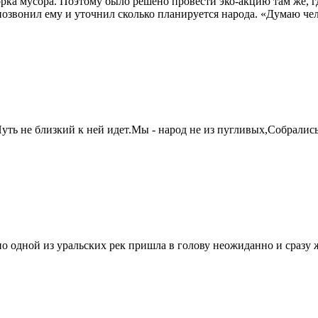
ка мусора. Поэтому было решено провести эко-акцию там же, где
вонил ему и уточнил сколько планируется народа. «Думаю челов
уть не близкий к ней идет.Мы - народ не из пугливых,Собрались
 одной из уральских рек пришла в голову неожиданно и сразу же