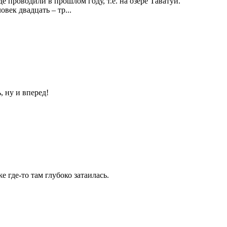
 проводили в прошлом году, т.е. на озере Таватуй.
ек двадцать – тр...
, ну и вперед!
 где-то там глубоко затаилась.