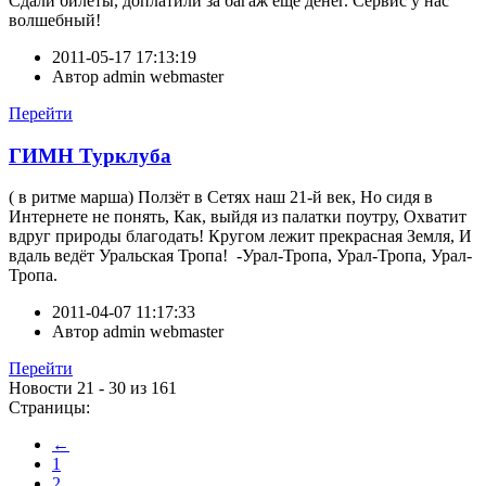
Сдали билеты, доплатили за багаж еще денег. Сервис у нас
волшебный!
2011-05-17 17:13:19
Автор
admin webmaster
Перейти
ГИМН Турклуба
( в ритме марша) Ползёт в Сетях наш 21-й век, Но сидя в
Интернете не понять, Как, выйдя из палатки поутру, Охватит
вдруг природы благодать! Кругом лежит прекрасная Земля, И
вдаль ведёт Уральская Тропа! -Урал-Тропа, Урал-Тропа, Урал-
Тропа.
2011-04-07 11:17:33
Автор
admin webmaster
Перейти
Новости 21 - 30 из 161
Страницы:
←
1
2