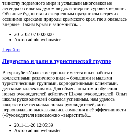
таинству подземного мира и услышали многовековые
легенды о сильных духом людях и энергии суровых вершин.
Обычные будни стали ежедневным праздником встречи с
осенними красками природы крымского края, где я оказалась
впервые. Таким Крым и запомнится....
2012-02-07 00:00:00
Автор
admin webmaster
Перейти
Лидерство и роли в туристической группе
В турклубе «Уральские тропы» имеется опыт работы с
коллективами различного вида – большими и малыми
туристическими группами, корпоративными клиентами,
детскими коллективами. Для обмена опытом и обучения
новых руководителей действует Школа руководителей. Опыт
школы руководителей оказался успешным, нам удалось
«вырастить» несколько новых руководителей, хотя
первоначально высказывались сомнения в её эффективности
(«Руководителя невозможно «вырастить&...
2011-11-26 12:05:39
Автор
admin webmaster