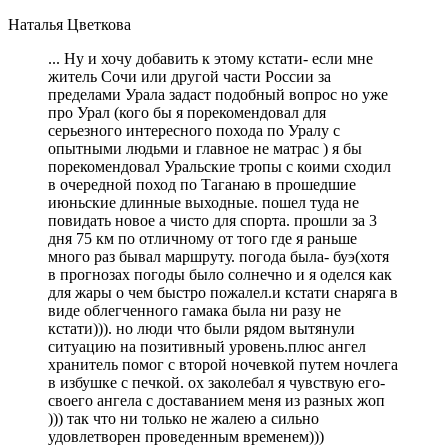
Наталья Цветкова
... Ну и хочу добавить к этому кстати- если мне
житель Сочи или другой части России за
пределами Урала задаст подобный вопрос но уже
про Урал (кого бы я порекомендовал для
серьезного интересного похода по Уралу с
опытными людьми и главное не матрас ) я бы
порекомендовал Уральские тропы с коими сходил
в очередной поход по Таганаю в прошедшие
июньские длинные выходные. пошел туда не
повидать новое а чисто для спорта. прошли за 3
дня 75 км по отличному от того где я раньше
много раз бывал маршруту. погода была- буэ(хотя
в прогнозах погоды было солнечно и я оделся как
для жары о чем быстро пожалел.и кстати снаряга в
виде облегченного гамака была ни разу не
кстати))). но люди что были рядом вытянули
ситуацию на позитивный уровень.плюс ангел
хранитель помог с второй ночевкой путем ночлега
в избушке с печкой. ох заколебал я чувствую его-
своего ангела с доставанием меня из разных жоп
))) так что ни только не жалею а сильно
удовлетворен проведенным временем)))