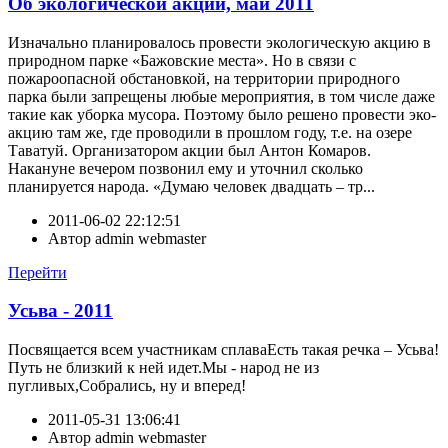
Об экологической акции, май 2011
Изначально планировалось провести экологическую акцию в
природном парке «Бажовские места». Но в связи с
пожароопасной обстановкой, на территории природного
парка были запрещены любые мероприятия, в том числе даже
такие как уборка мусора. Поэтому было решено провести эко-
акцию там же, где проводили в прошлом году, т.е. на озере
Таватуй. Организатором акции был Антон Комаров.
Накануне вечером позвонил ему и уточнил сколько
планируется народа. «Думаю человек двадцать – тр...
2011-06-02 22:12:51
Автор
admin webmaster
Перейти
Усьва - 2011
Посвящается всем участникам сплаваЕсть такая речка – Усьва!
Путь не близкий к ней идет.Мы - народ не из
пугливых,Собрались, ну и вперед!
2011-05-31 13:06:41
Автор
admin webmaster