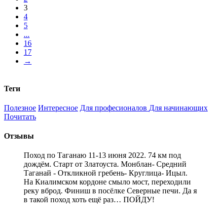
3
4
5
...
16
17
→
Теги
Полезное
Интересное
Для професионалов
Для начинающих
Почитать
Отзывы
Поход по Таганаю 11-13 июня 2022. 74 км под
дождём. Старт от Златоуста. Монблан- Средний
Таганай - Откликной гребень- Круглица- Ицыл.
На Киалимском кордоне смыло мост, переходили
реку вброд. Финиш в посёлке Северные печи. Да я
в такой поход хоть ещё раз… ПОЙДУ!