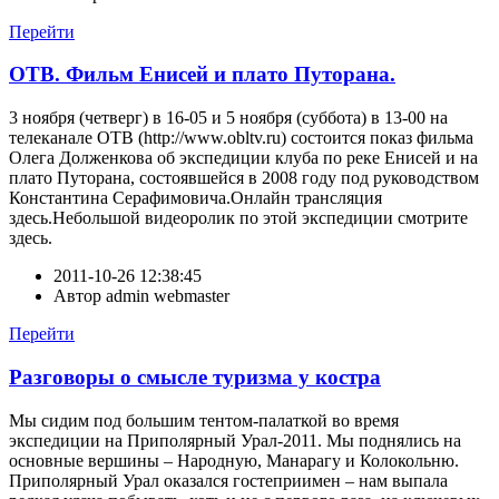
Перейти
ОТВ. Фильм Енисей и плато Путорана.
3 ноября (четверг) в 16-05 и 5 ноября (суббота) в 13-00 на
телеканале ОТВ (http://www.obltv.ru) состоится показ фильма
Олега Долженкова об экспедиции клуба по реке Енисей и на
плато Путорана, состоявшейся в 2008 году под руководством
Константина Серафимовича.Онлайн трансляция
здесь.Небольшой видеоролик по этой экспедиции смотрите
здесь.
2011-10-26 12:38:45
Автор
admin webmaster
Перейти
Разговоры о смысле туризма у костра
Мы сидим под большим тентом-палаткой во время
экспедиции на Приполярный Урал-2011. Мы поднялись на
основные вершины – Народную, Манарагу и Колокольню.
Приполярный Урал оказался гостеприимен – нам выпала