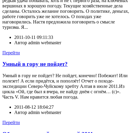
редкая удача побывать, хоть и не с первого раза, на ключевых
вершинах в хорошую погоду. Текущие хозяйственные дела
сделаны. Осталось желание поговорить. О политике, деньгах,
работе говорить уже не хотелось. О походах уже
наговорились. Настя предложила поговорить о смысле
туризма. Я...
2011-10-11 09:11:33
Автор
admin webmaster
Перейти
Умный в гору не пойдет?
Умный в гору не пойдет? Не пойдет, конечно! Побежит! Или
полезет! А если придётся, и поползёт! Отчет о походе-
экспедиции Северо-Чуйскому хребту Алтая в июле 2011.Из
цикла «Ой, где был я вчера, не найду днём с огнём… (с)».
Часть V. Нам нравится любая погода.
2011-08-12 18:04:27
Автор
admin webmaster
Перейти