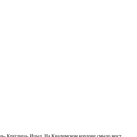
ень- Круглица- Ицыл. На Киалимском кордоне смыло мост,