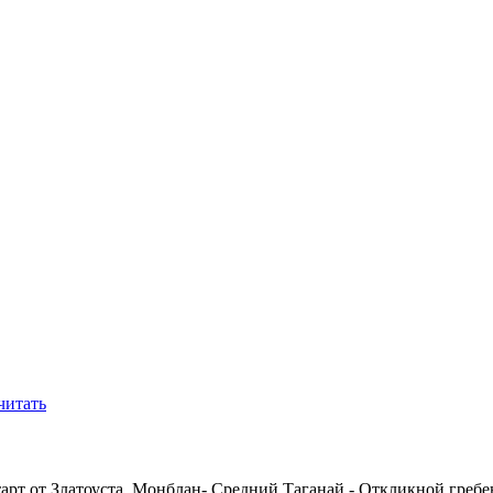
читать
тарт от Златоуста. Монблан- Средний Таганай - Откликной греб