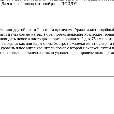
. Да я в такой поход хоть ещё раз… ПОЙДУ!
Сочи или другой части России за пределами Урала задаст подобны
ми и главное не матрас ) я бы порекомендовал Уральские тропы
идать новое а чисто для спорта. прошли за 3 дня 75 км по отл
и я оделся как для жары о чем быстро пожалел.и кстати снаряга в
овень.плюс ангел хранитель помог с второй ночевкой путем ноч
что ни только не жалею а сильно удовлетворен проведенным врем