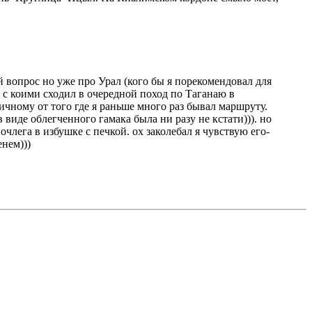
й вопрос но уже про Урал (кого бы я порекомендовал для
 с коими сходил в очередной поход по Таганаю в
ичному от того где я раньше много раз бывал маршруту.
 виде облегченного гамака была ни разу не кстати))). но
лега в избушке с печкой. ох заколебал я чувствую его-
енем)))