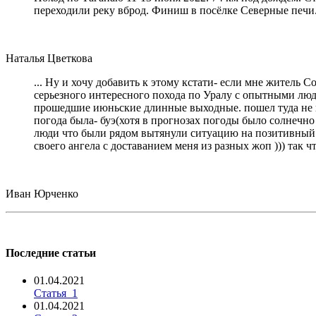
переходили реку вброд. Финиш в посёлке Северные печи
Наталья Цветкова
... Ну и хочу добавить к этому кстати- если мне житель 
серьезного интересного похода по Уралу с опытными людь
прошедшие июньские длинные выходные. пошел туда не пов
погода была- буэ(хотя в прогнозах погоды было солнечно 
люди что были рядом вытянули ситуацию на позитивный ур
своего ангела с доставанием меня из разных жоп ))) так 
Иван Юрченко
Последние статьи
01.04.2021
Статья_1
01.04.2021