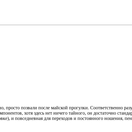
о, просто позвали после майской прогулки. Соответственно разуз
понентов, хотя здесь нет ничего тайного, он достаточно станда
вке), и повседневная для переходов и постоянного ношения, пенк