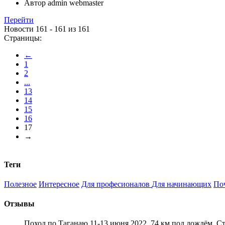
Автор
admin webmaster
Перейти
Новости 161 - 161 из 161
Страницы:
←
1
2
...
13
14
15
16
17
→
Теги
Полезное
Интересное
Для професионалов
Для начинающих
По
Отзывы
Поход по Таганаю 11-13 июня 2022. 74 км под дождём. С