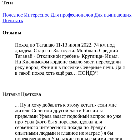
Теги
Полезное
Интересное
Для професионалов
Для начинающих
Почитать
Отзывы
Поход по Таганаю 11-13 июня 2022. 74 км под
дождём. Старт от Златоуста. Монблан- Средний
Таганай - Откликной гребень- Круглица- Ицыл.
На Киалимском кордоне смыло мост, переходили
реку вброд. Финиш в посёлке Северные печи. Да я
в такой поход хоть ещё раз… ПОЙДУ!
Наталья Цветкова
... Ну и хочу добавить к этому кстати- если мне
житель Сочи или другой части России за
пределами Урала задаст подобный вопрос но уже
про Урал (кого бы я порекомендовал для
серьезного интересного похода по Уралу с
опытными людьми и главное не матрас ) я бы
порекомендовал Уральские тропы с коими сходил