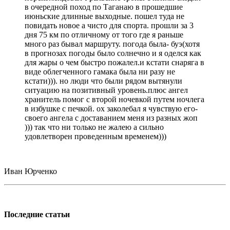
в очередной поход по Таганаю в прошедшие
июньские длинные выходные. пошел туда не
повидать новое а чисто для спорта. прошли за 3
дня 75 км по отличному от того где я раньше
много раз бывал маршруту. погода была- буэ(хотя
в прогнозах погоды было солнечно и я оделся как
для жары о чем быстро пожалел.и кстати снаряга в
виде облегченного гамака была ни разу не
кстати))). но люди что были рядом вытянули
ситуацию на позитивный уровень.плюс ангел
хранитель помог с второй ночевкой путем ночлега
в избушке с печкой. ох заколебал я чувствую его-
своего ангела с доставанием меня из разных жоп
))) так что ни только не жалею а сильно
удовлетворен проведенным временем)))
Иван Юрченко
Последние статьи