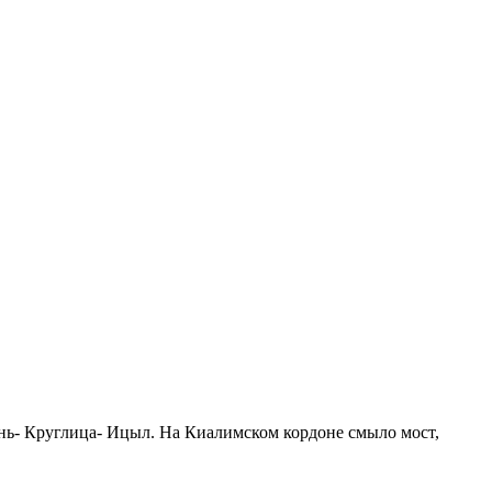
ень- Круглица- Ицыл. На Киалимском кордоне смыло мост,