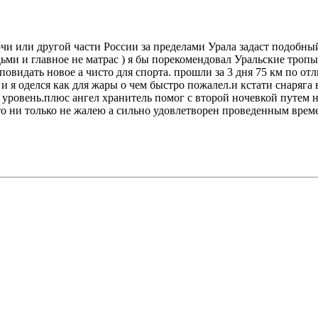
Сочи или другой части России за пределами Урала задаст подобны
ми и главное не матрас ) я бы порекомендовал Уральские тропы
идать новое а чисто для спорта. прошли за 3 дня 75 км по отл
и я оделся как для жары о чем быстро пожалел.и кстати снаряга в
овень.плюс ангел хранитель помог с второй ночевкой путем ноч
что ни только не жалею а сильно удовлетворен проведенным врем