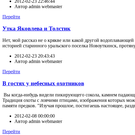
2012-02-23 22:46:44
Автор
admin webmaster
Перейти
Утка Яковлева и Толстик
Нет, мой рассказ не о крякве или какой другой водоплавающе
историей старинного уральского поселка Новоуткинск, протян
2012-02-23 20:43:43
Автор
admin webmaster
Перейти
В гостях у небесных охотников
Вы когда-нибудь видели пикирующего сокола, камнем падающег
Традиция охоты с ловчими птицами, изображения которых можн
памяти предков. "Изучая прошлое, постигаешь настоящее, разд
2012-02-08 00:00:00
Автор
admin webmaster
Перейти