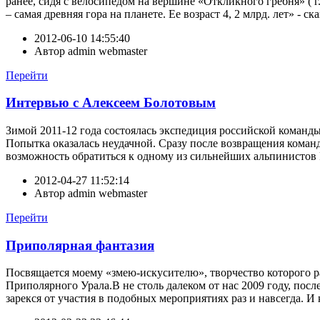
ранее, сидя с велосипедом на вершине «Откликного гребня» ( 
– самая древняя гора на планете. Ее возраст 4, 2 млрд. лет» - с
2012-06-10 14:55:40
Автор
admin webmaster
Перейти
Интервью с Алексеем Болотовым
Зимой 2011-12 года состоялась экспедиция российской команд
Попытка оказалась неудачной. Сразу после возвращения коман
возможность обратиться к одному из сильнейших альпинистов Р
2012-04-27 11:52:14
Автор
admin webmaster
Перейти
Приполярная фантазия
Посвящается моему «змею-искусителю», творчество которого 
Приполярного Урала.В не столь далеком от нас 2009 году, пос
зарекся от участия в подобных мероприятиях раз и навсегда. И к