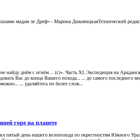
глазами мадам ле Дреф» - Марина ДиковицкаяТехнический реда
е найду днём с огнём… (с)». Часть XI. Экспедиция на Араданский 
довать Вас до конца Вашего похода... ... до самого последнего мом
ожно... ... удаляйтесь по более слож...
вней горе на планете
упил пятый день нашего велопохода по окрестностям Южного Ур