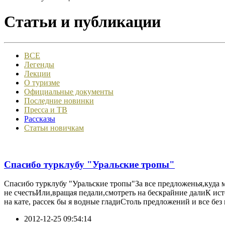
Статьи и публикации
ВСЕ
Легенды
Лекции
О туризме
Официальные документы
Последние новинки
Пресса и ТВ
Рассказы
Статьи новичкам
Спасибо турклубу "Уральские тропы"
Спасибо турклубу "Уральские тропы"За все предложенья,куда 
не счестьИли,вращая педали,смотреть на бескрайние далиК ист
на кате, рассек бы я водные гладиСтоль предложений и все без и
2012-12-25 09:54:14