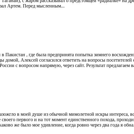
г. Таганай), с жаром рассказывал о предстоящей «радиалке» на 
казал Артем. Перед мысленным...
ы в Пакистан , где была предпринята попытка зимнего восхожде
ды домой, Алексей согласился ответить на вопросы посетителей 
оссии с вопросом напрямую, через сайт. Результат предлагаем 
разожгло в моей душе из обычной мимолетной искры интереса, 
ле своего первого и на тот момент единственного похода, прох
аково же было мое удивление, когда ровно через два года я обна.