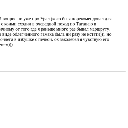
й вопрос но уже про Урал (кого бы я порекомендовал для
 с коими сходил в очередной поход по Таганаю в
ичному от того где я раньше много раз бывал маршруту.
 виде облегченного гамака была ни разу не кстати))). но
лега в избушке с печкой. ох заколебал я чувствую его-
енем)))