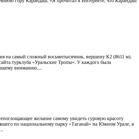
древнюю гору Карандаш. «Я прочитал в Интернете, что Карандаш
ния на самый сложный восьмитысячник, вершину К2 (8611 м).
сайта турклуба «Уральские Тропы». У каждого была
вашему вниманию....
всепоглощающее желание самому увидеть суровую красоту
одившего по национальному парку «Таганай» на Южном Урале, я
..