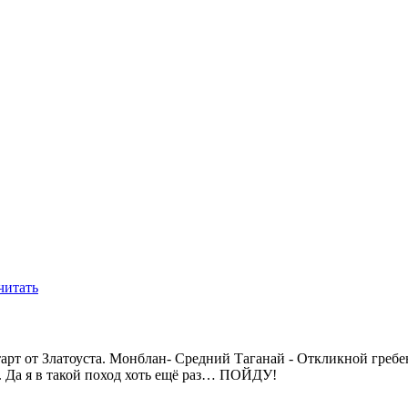
читать
тарт от Златоуста. Монблан- Средний Таганай - Откликной греб
. Да я в такой поход хоть ещё раз… ПОЙДУ!