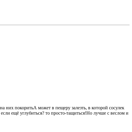
а них покоритьА может в пещеру залезть, в которой сосулек
если ещё углубиться? то просто-тащиться!Но лучше с веслом и