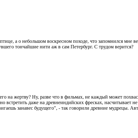
й птице, а о небольшом воскресном походе, что запомнился мне
увшего тончайшие нити аж в сам Петербург. С трудом верится?
о на жертву? Ну, разве что в фильмах, не каждый может похвас
о встретить даже на древнеиндийских фресках, насчитывает не 
вигаешь занавес будущего", - так говорили древние мудрецы. Ав