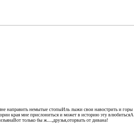
мне направить немытые стопыИль лыжи свои навострить и горы н
ории края мне прислониться и может в историю эту влюбитьсяА 
зъянаВот только бы ж....,друзья,оторвать от дивана!