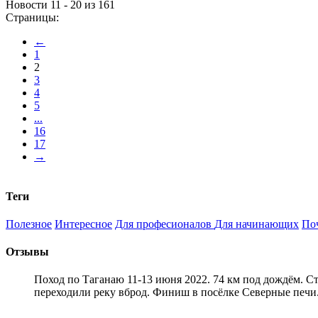
Новости 11 - 20 из 161
Страницы:
←
1
2
3
4
5
...
16
17
→
Теги
Полезное
Интересное
Для професионалов
Для начинающих
По
Отзывы
Поход по Таганаю 11-13 июня 2022. 74 км под дождём. С
переходили реку вброд. Финиш в посёлке Северные печи