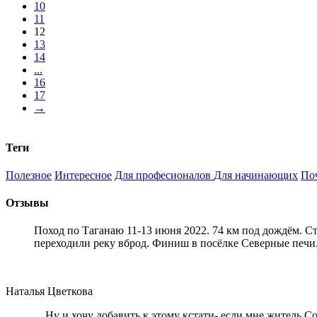
10
11
12
13
14
...
16
17
→
Теги
Полезное
Интересное
Для професионалов
Для начинающих
По
Отзывы
Поход по Таганаю 11-13 июня 2022. 74 км под дождём. С
переходили реку вброд. Финиш в посёлке Северные печи
Наталья Цветкова
... Ну и хочу добавить к этому кстати- если мне житель 