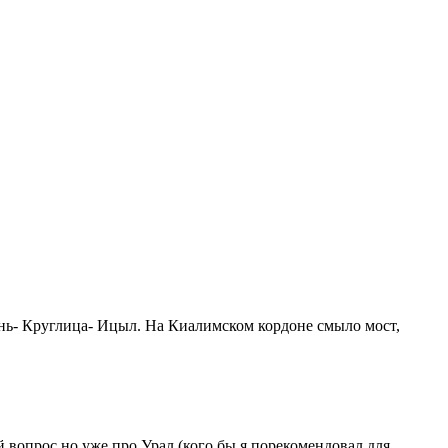
ень- Круглица- Ицыл. На Киалимском кордоне смыло мост,
й вопрос но уже про Урал (кого бы я порекомендовал для