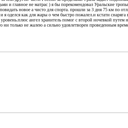
ми и главное не матрас ) я бы порекомендовал Уральские тропы
идать новое а чисто для спорта. прошли за 3 дня 75 км по отл
и я оделся как для жары о чем быстро пожалел.и кстати снаряга в
овень.плюс ангел хранитель помог с второй ночевкой путем ноч
что ни только не жалею а сильно удовлетворен проведенным врем