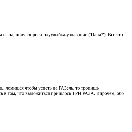
 сына, полувопрос-полуулыбка-узнавание ('Папа?'). Все это
шь, ломишся чтобы успеть на ГАЗель, то тропишь
сь в том, что выложиться пришлось ТРИ РАЗА. Впрочем, обо