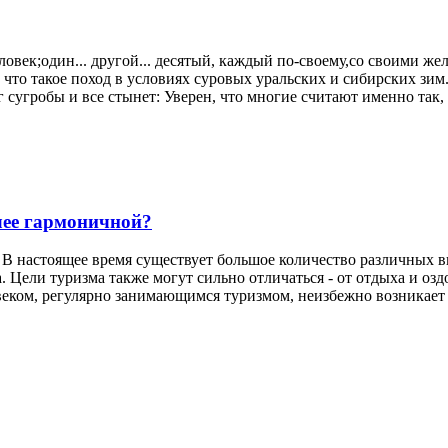
ловек;один... другой... десятый, каждый по-своему,со своими ж
что такое поход в условиях суровых уральских и сибирских зим. 
г сугробы и все стынет: Уверен, что многие считают именно так, 
лее гармоничной?
 В настоящее время существует большое количество различных в
а. Цели туризма также могут сильно отличаться - от отдыха и о
еком, регулярно занимающимся туризмом, неизбежно возникает во