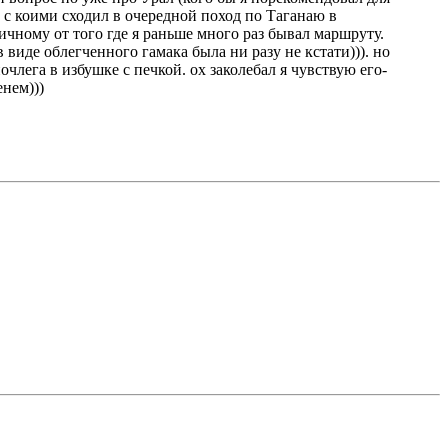
 с коими сходил в очередной поход по Таганаю в
ичному от того где я раньше много раз бывал маршруту.
 виде облегченного гамака была ни разу не кстати))). но
лега в избушке с печкой. ох заколебал я чувствую его-
енем)))