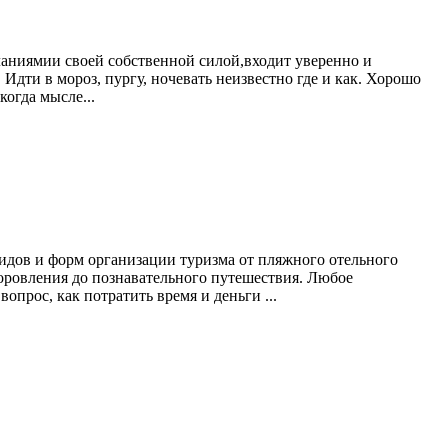
еланиямии своей собственной силой,входит уверенно и
Идти в мороз, пургу, ночевать неизвестно где и как. Хорошо
когда мысле...
идов и форм организации туризма от пляжного отельного
здоровления до познавательного путешествия. Любое
прос, как потратить время и деньги ...