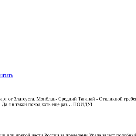
читать
тарт от Златоуста. Монблан- Средний Таганай - Откликной греб
. Да я в такой поход хоть ещё раз… ПОЙДУ!
Сочи или другой части России за пределами Урала задаст подобны