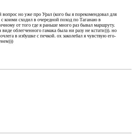
й вопрос но уже про Урал (кого бы я порекомендовал для
 с коими сходил в очередной поход по Таганаю в
ичному от того где я раньше много раз бывал маршруту.
 виде облегченного гамака была ни разу не кстати))). но
лега в избушке с печкой. ох заколебал я чувствую его-
енем)))