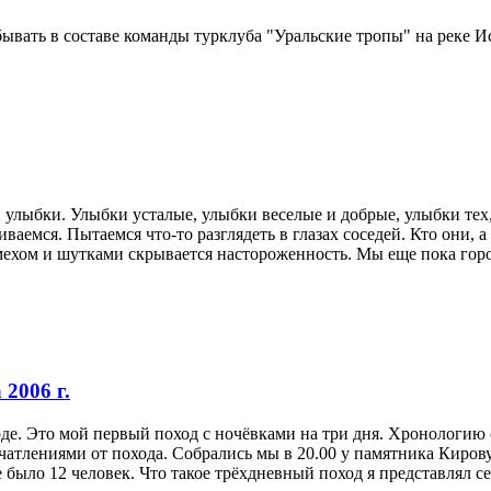
ывать в составе команды турклуба "Уральские тропы" на реке Ис
 улыбки. Улыбки усталые, улыбки веселые и добрые, улыбки тех,
аемся. Пытаемся что-то разглядеть в глазах соседей. Кто они, 
мехом и шутками скрывается настороженность. Мы еще пока горо
 2006 г.
оде. Это мой первый поход с ночёвками на три дня. Хронологию 
чатлениями от похода. Собрались мы в 20.00 у памятника Киров
 было 12 человек. Что такое трёхдневный поход я представлял себ