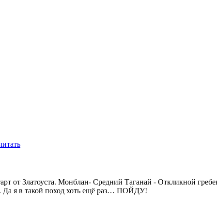
читать
тарт от Златоуста. Монблан- Средний Таганай - Откликной греб
. Да я в такой поход хоть ещё раз… ПОЙДУ!