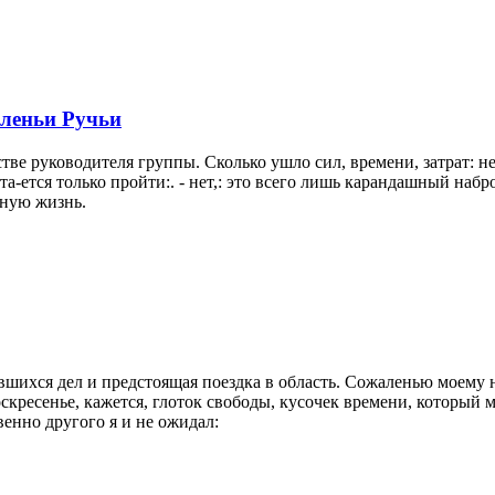
Оленьи Ручьи
тве руководителя группы. Сколько ушло сил, времени, затрат: 
та-ется только пройти:. - нет,: это всего лишь карандашный на
нную жизнь.
ившихся дел и предстоящая поездка в область. Сожаленью моему 
воскресенье, кажется, глоток свободы, кусочек времени, который 
енно другого я и не ожидал: