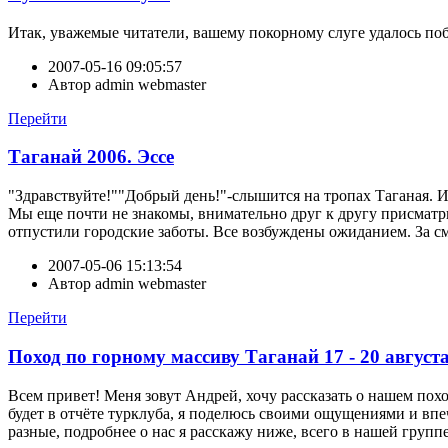
Итак, уважемые читатели, вашему покорному слуге удалось поб
2007-05-16 09:05:57
Автор
admin webmaster
Перейти
Таганай 2006. Эссе
"Здравствуйте!""Добрый день!"-слышится на тропах Таганая. И
Мы еще почти не знакомы, внимательно друг к другу присматрив
отпустили городские заботы. Все возбуждены ожиданием. За с
2007-05-06 15:13:54
Автор
admin webmaster
Перейти
Поход по горному массиву Таганай 17 - 20 августа
Всем привет! Меня зовут Андрей, хочу рассказать о нашем пох
будет в отчёте турклуба, я поделюсь своими ощущениями и впе
разные, подробнее о нас я расскажу ниже, всего в нашей группе