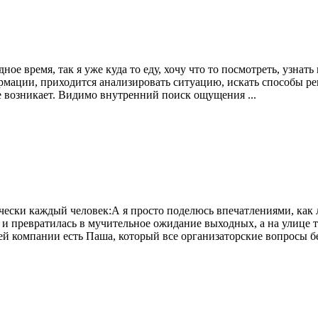
ное время, так я уже куда то еду, хочу что то посмотреть, узна
ации, приходится анализировать ситуацию, искать способы реш
не возникает. Видимо внутренний поиск ощущения ...
чески каждый человек:А я просто поделюсь впечатлениями, как 
й и превратилась в мучительное ожидание выходных, а на улице 
й компании есть Паша, который все организаторские вопросы бере