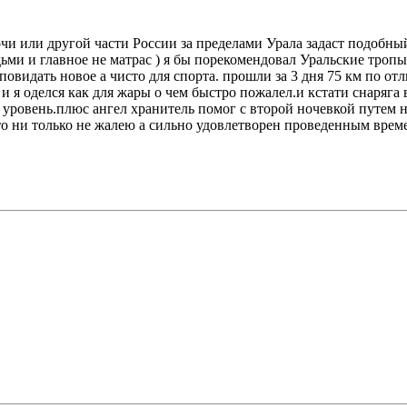
Сочи или другой части России за пределами Урала задаст подобны
ми и главное не матрас ) я бы порекомендовал Уральские тропы
идать новое а чисто для спорта. прошли за 3 дня 75 км по отл
и я оделся как для жары о чем быстро пожалел.и кстати снаряга в
овень.плюс ангел хранитель помог с второй ночевкой путем ноч
что ни только не жалею а сильно удовлетворен проведенным врем