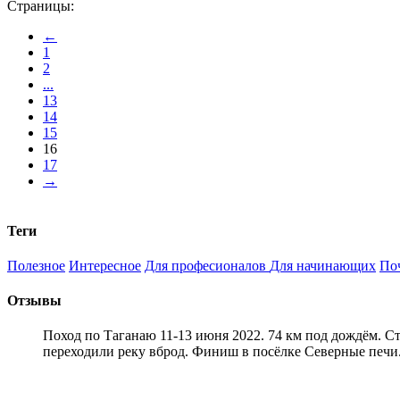
Страницы:
←
1
2
...
13
14
15
16
17
→
Теги
Полезное
Интересное
Для професионалов
Для начинающих
По
Отзывы
Поход по Таганаю 11-13 июня 2022. 74 км под дождём. С
переходили реку вброд. Финиш в посёлке Северные печи