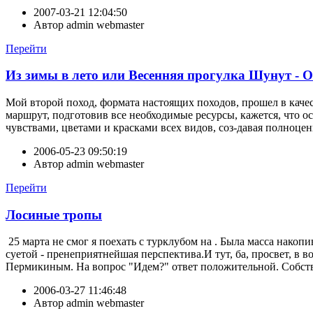
2007-03-21 12:04:50
Автор
admin webmaster
Перейти
Из зимы в лето или Весенняя прогулка Шунут - 
Мой второй поход, формата настоящих походов, прошел в качес
маршрут, подготовив все необходимые ресурсы, кажется, что ос
чувствами, цветами и красками всех видов, соз-давая полноце
2006-05-23 09:50:19
Автор
admin webmaster
Перейти
Лосиные тропы
25 марта не смог я поехать с турклубом на . Была масса накоп
суетой - пренеприятнейшая перспектива.И тут, ба, просвет, в 
Пермикиным. На вопрос "Идем?" ответ положительной. Собств
2006-03-27 11:46:48
Автор
admin webmaster