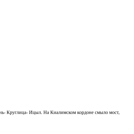
ень- Круглица- Ицыл. На Киалимском кордоне смыло мост,