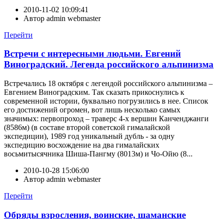
2010-11-02 10:09:41
Автор
admin webmaster
Перейти
Встречи с интересными людьми. Евгений
Виноградский. Легенда российского альпинизма
Встречались 18 октября с легендой российского альпинизма –
Евгением Виноградским. Так сказать прикоснулись к
современной истории, буквально погрузились в нее. Список
его достижений огромен, вот лишь несколько самых
значимых: первопроход – траверс 4-х вершин Канченджанги
(8586м) (в составе второй советской гималайской
экспедиции), 1989 год уникальный дубль - за одну
экспедицию восхождение на два гималайских
восьмитысячника Шиша-Пангму (8013м) и Чо-Ойю (8...
2010-10-28 15:06:00
Автор
admin webmaster
Перейти
Обряды взросления, воинские, шаманские