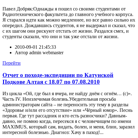
Павел Добряк:Однажды я пошел со своими студентами от
Радиотехнического факультета до главного учебного корпуса.
Я старался идти как можно медленнее, но все равно сильно их
опередил. Дождавшись студентов, я не выдержал и сказал, что
с их шагом они рискуют отстать от жизни. Раздался смех, и
студенты сказали, что они и так уже отстали от жизни.
2010-09-01 21:45:33
Автор
admin webmaster
Перейти
Отчет о походе-экспедиции по Катунской
Подкове Алтая с 18.07 по 07.08.2010
Из цикла «Ой, где был я вчера, не найду днём с огнём… (с)».
Часть IV. Неизлечимая болезнь.Убедительная просьба
администраторам сайта – не переносить эту тему в разделы
«Здоровье и/или его отсутствие» или «Чёрный юмор». Песнь
первая. Где тут рассадник и кто есть разносчики? Давным-
давно, не помню когда, пересекся я с человечищем по имени
MAXIMUS, который сам, видать, болен, и меня, блин, заразил
интересной болезнью. Диагноз: Хачу в паход!...