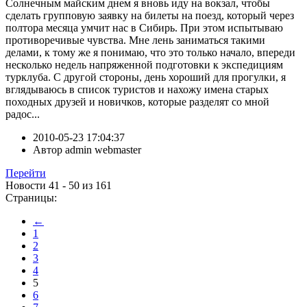
Солнечным майским днем я вновь иду на вокзал, чтобы
сделать групповую заявку на билеты на поезд, который через
полтора месяца умчит нас в Сибирь. При этом испытываю
противоречивые чувства. Мне лень заниматься такими
делами, к тому же я понимаю, что это только начало, впереди
несколько недель напряженной подготовки к экспедициям
турклуба. С другой стороны, день хороший для прогулки, я
вглядываюсь в список туристов и нахожу имена старых
походных друзей и новичков, которые разделят со мной
радос...
2010-05-23 17:04:37
Автор
admin webmaster
Перейти
Новости 41 - 50 из 161
Страницы:
←
1
2
3
4
5
6