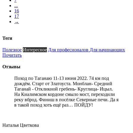
7
...
16
17
→
Теги
Полезное
Интересное
Для професионалов
Для начинающих
Почитать
Отзывы
Поход по Таганаю 11-13 июня 2022. 74 км под
дождём. Старт от Златоуста. Монблан- Средний
Таганай - Откликной гребень- Круглица- Ицыл.
На Киалимском кордоне смыло мост, переходили
реку вброд. Финиш в посёлке Северные печи. Да я
в такой поход хоть ещё раз… ПОЙДУ!
Наталья Цветкова