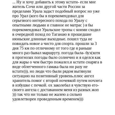
... Ну и хочу добавить к этому кстати- если мне
житель Сочи или другой части России за
пределами Урала задаст подобный вопрос но уже
про Урал (кого бы я порекомендовал для
серьезного интересного похода по Уралу с
опытными людьми и главное не матрас ) я бы
порекомендовал Уральские тропы с коими сходил
в очередной поход по Таганаю в прошедшие
июньские длинные выходные. пошел туда не
повидать новое а чисто для спорта. прошли за 3
дня 75 км по отличному от того где я раньше
много раз бывал маршруту. погода была- буэ(хотя
в прогнозах погоды было солнечно и я оделся как
для жары о чем быстро пожалел.и кстати снаряга в
виде облегченного гамака была ни разу не
кстати))). но люди что были рядом вытянули
ситуацию на позитивный уровень.плюс ангел
хранитель помог с второй ночевкой путем ночлега
в избушке с печкой. ох заколебал я чувствую его-
своего ангела с доставанием меня из разных жоп
))) так что ни только не жалею а сильно
удовлетворен проведенным временем)))