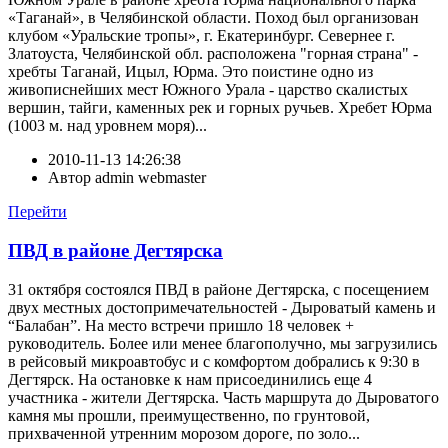
«Таганай», в Челябинской области. Поход был организован
клубом «Уральские тропы», г. Екатеринбург. Севернее г.
Златоуста, Челябинской обл. расположена "горная страна" -
хребты Таганай, Ицыл, Юрма. Это поистине одно из
живописнейших мест Южного Урала - царство скалистых
вершин, тайги, каменных рек и горных ручьев. Хребет Юрма
(1003 м. над уровнем моря)...
2010-11-13 14:26:38
Автор
admin webmaster
Перейти
ПВД в районе Дегтярска
31 октября состоялся ПВД в районе Дегтярска, с посещением
двух местных достопримечательностей - Дыроватый камень и
“Балабан”. На место встречи пришло 18 человек +
руководитель. Более или менее благополучно, мы загрузились
в рейсовый микроавтобус и с комфортом добрались к 9:30 в
Дегтярск. На остановке к нам присоединились еще 4
участника - жители Дегтярска. Часть маршрута до Дыроватого
камня мы прошли, преимущественно, по грунтовой,
прихваченной утренним морозом дороге, по золо...