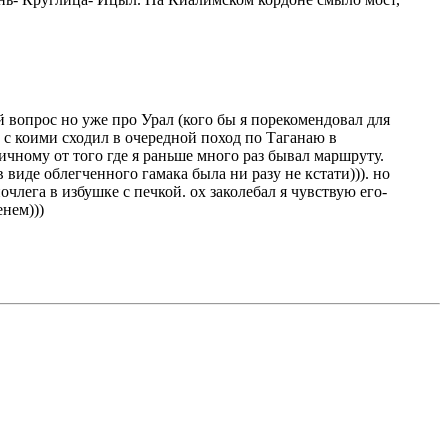
й вопрос но уже про Урал (кого бы я порекомендовал для
 с коими сходил в очередной поход по Таганаю в
ичному от того где я раньше много раз бывал маршруту.
 виде облегченного гамака была ни разу не кстати))). но
лега в избушке с печкой. ох заколебал я чувствую его-
енем)))