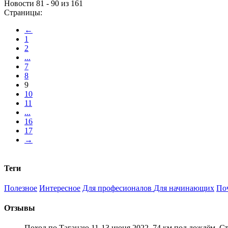
Новости 81 - 90 из 161
Страницы:
←
1
2
...
7
8
9
10
11
...
16
17
→
Теги
Полезное
Интересное
Для професионалов
Для начинающих
По
Отзывы
Поход по Таганаю 11-13 июня 2022. 74 км под дождём. С