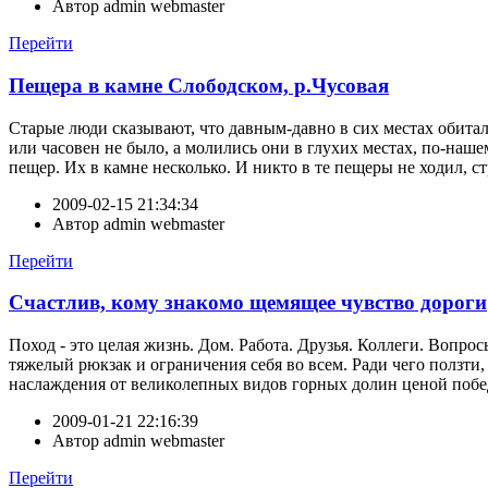
Автор
admin webmaster
Перейти
Пещера в камне Слободском, р.Чусовая
Старые люди сказывают, что давным-давно в сих местах обитал
или часовен не было, а молились они в глухих местах, по-наш
пещер. Их в камне несколько. И никто в те пещеры не ходил, с
2009-02-15 21:34:34
Автор
admin webmaster
Перейти
Счастлив, кому знакомо щемящее чувство дороги
Поход - это целая жизнь. Дом. Работа. Друзья. Коллеги. Вопросы
тяжелый рюкзак и ограничения себя во всем. Ради чего ползти
наслаждения от великолепных видов горных долин ценой побед
2009-01-21 22:16:39
Автор
admin webmaster
Перейти