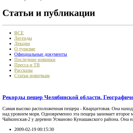
Статьи и публикации
ВСЕ
Легенды
Лекции
О туризме
Официальные документы
Последние новинки
Пресса и ТВ
Рассказы
Статьи новичкам
Рекорды пещер Челябинской области. Географиче
Самая высоко расположенная пещера - Кварцитовая. Она находи
над уровнем моря. Одновременно эта пещера занимает второе м
Чайкинская-2 у деревни Усманово Кунашакского района. Она на
2009-02-19 00:15:30