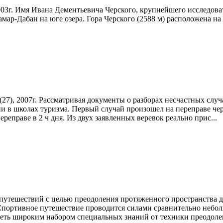
2003г. Имя Ивана Дементьевича Черского, крупнейшего исследо
мар-Дабан на юге озера. Гора Черского (2588 м) расположена на 
27), 2007г. Рассматривая документы о разборах несчастных случ
 в школах туризма. Первый случай произошел на переправе чере
реправе в 2 ч дня. Из двух заявленных веревок реально прис...
путешествий с целью преодоления протяженного пространства 
. Спортивное путешествие проводится силами сравнительно неб
деть широким набором специальных знаний от техники преодолен