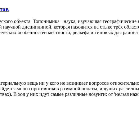
тов
ского объекта. Топонимика - наука, изучающая географические н
 научной дисциплиной, которая находится на стыке трёх област
ческих особенностей местности, рельефа и типовых для района 
ериальную вещь ни у кого не возникает вопросов относительно о
найдется много противников разумной оплаты, ищущих различны
вах). В ход у них идут самые различные лозунги: от 'нельзя нажи