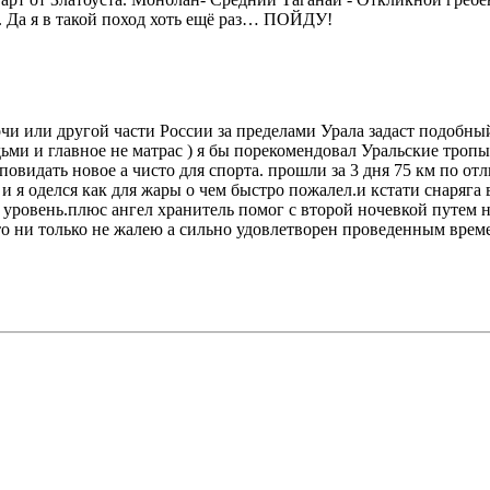
. Да я в такой поход хоть ещё раз… ПОЙДУ!
Сочи или другой части России за пределами Урала задаст подобны
ми и главное не матрас ) я бы порекомендовал Уральские тропы
идать новое а чисто для спорта. прошли за 3 дня 75 км по отл
и я оделся как для жары о чем быстро пожалел.и кстати снаряга в
овень.плюс ангел хранитель помог с второй ночевкой путем ноч
что ни только не жалею а сильно удовлетворен проведенным врем