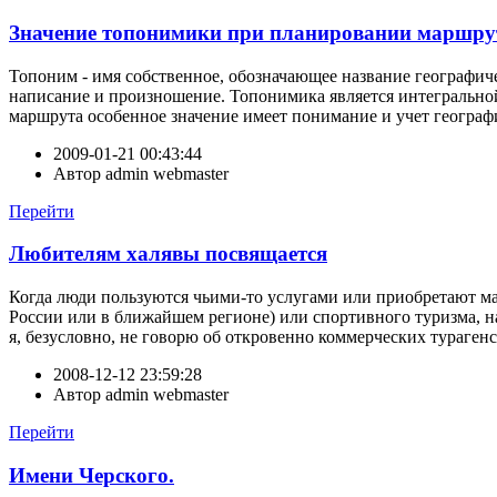
Значение топонимики при планировании маршру
Топоним - имя собственное, обозначающее название географиче
написание и произношение. Топонимика является интегральной
маршрута особенное значение имеет понимание и учет географи
2009-01-21 00:43:44
Автор
admin webmaster
Перейти
Любителям халявы посвящается
Когда люди пользуются чьими-то услугами или приобретают мат
России или в ближайшем регионе) или спортивного туризма, 
я, безусловно, не говорю об откровенно коммерческих турагенст
2008-12-12 23:59:28
Автор
admin webmaster
Перейти
Имени Черского.