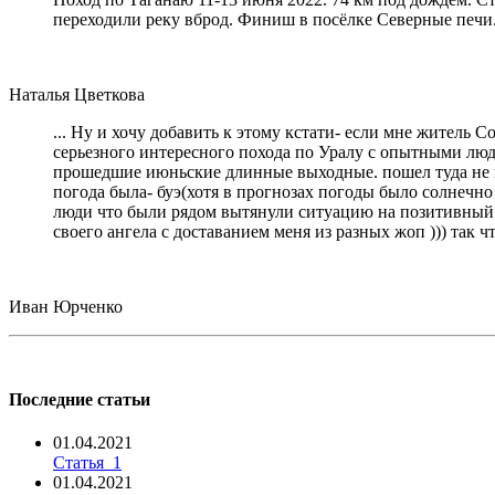
переходили реку вброд. Финиш в посёлке Северные печи
Наталья Цветкова
... Ну и хочу добавить к этому кстати- если мне житель 
серьезного интересного похода по Уралу с опытными людь
прошедшие июньские длинные выходные. пошел туда не пов
погода была- буэ(хотя в прогнозах погоды было солнечно 
люди что были рядом вытянули ситуацию на позитивный ур
своего ангела с доставанием меня из разных жоп ))) так 
Иван Юрченко
Последние статьи
01.04.2021
Статья_1
01.04.2021