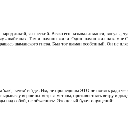
 народ дикий, языческий. Всяко его называли: манси, вогулы, ч
ему - шайтанах. Там и шаманы жили. Один шаман жил на камне С
трашась шаманского гнева. Был тот шаман особенный. Он не плясал
 'как', 'зачем' и 'где'. Им, не прошедшим ЭТО не понять ради че
, вырывая у вершины метр за метром, противостоять ветру и дож
ы над собой, не объяснить:. Это целый букет ощущений:.