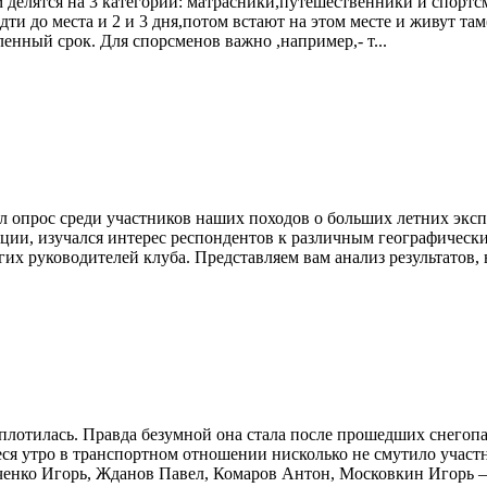
ком делятся на 3 категории: матрасники,путешественники и спор
и до места и 2 и 3 дня,потом встают на этом месте и живут там
енный срок. Для спорсменов важно ,например,- т...
дил опрос среди участников наших походов о больших летних эк
иции, изучался интерес респондентов к различным географичес
их руководителей клуба. Представляем вам анализ результатов,
плотилась. Правда безумной она стала после прошедших снегопа
еся утро в транспортном отношении нисколько не смутило участ
енко Игорь, Жданов Павел, Комаров Антон, Московкин Игорь – в