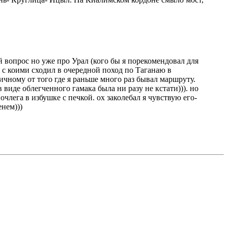
й вопрос но уже про Урал (кого бы я порекомендовал для
 с коими сходил в очередной поход по Таганаю в
ичному от того где я раньше много раз бывал маршруту.
 виде облегченного гамака была ни разу не кстати))). но
лега в избушке с печкой. ох заколебал я чувствую его-
енем)))