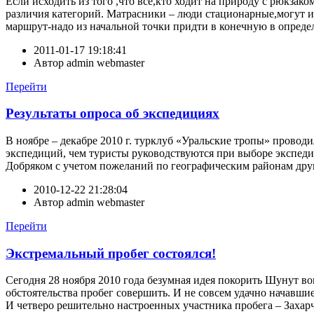
Если исходить из того ,что все,кто ходит на природу с рюкза
различия категорий. Матрасники – люди стационарные,могут идт
маршрут-надо из начальной точки придти в конечную в определ
2011-01-17 19:18:41
Автор
admin webmaster
Перейти
Результаты опроса об экспедициях
В ноябре – декабре 2010 г. турклуб «Уральские тропы» прово
экспедиций, чем туристы руководствуются при выборе экспед
Добряком с учетом пожеланий по географическим районам друг
2010-12-22 21:28:04
Автор
admin webmaster
Перейти
Экстремальный пробег состоялся!
Сегодня 28 ноября 2010 года безумная идея покорить Шунут во
обстоятельства пробег совершить. И не совсем удачно начавши
И четверо решительно настроенных участника пробега – Захарч