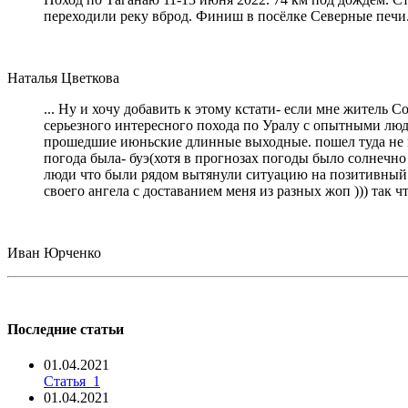
переходили реку вброд. Финиш в посёлке Северные печи
Наталья Цветкова
... Ну и хочу добавить к этому кстати- если мне житель 
серьезного интересного похода по Уралу с опытными людь
прошедшие июньские длинные выходные. пошел туда не пов
погода была- буэ(хотя в прогнозах погоды было солнечно 
люди что были рядом вытянули ситуацию на позитивный ур
своего ангела с доставанием меня из разных жоп ))) так 
Иван Юрченко
Последние статьи
01.04.2021
Статья_1
01.04.2021