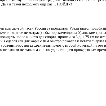
. Да я в такой поход хоть ещё раз… ПОЙДУ!
Сочи или другой части России за пределами Урала задаст подобны
ми и главное не матрас ) я бы порекомендовал Уральские тропы
идать новое а чисто для спорта. прошли за 3 дня 75 км по отл
и я оделся как для жары о чем быстро пожалел.и кстати снаряга в
овень.плюс ангел хранитель помог с второй ночевкой путем ноч
что ни только не жалею а сильно удовлетворен проведенным врем