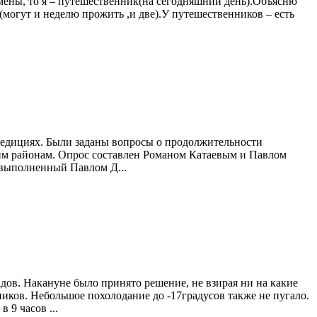
тсмены, то я – путешественник(на сегодняшний день).Объясню
(могут и неделю прожить ,и две).У путешественников – есть
спедициях. Были заданы вопросы о продолжительности
ким районам. Опрос составлен Романом Катаевым и Павлом
 выполненный Павлом Д...
дов. Накануне было принято решение, не взирая ни на какие
ников. Небольшое похолодание до -17градусов также не пугало.
 9 часов ...