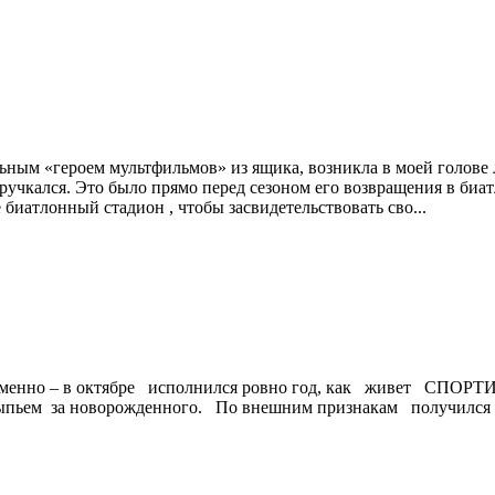
ным «героем мультфильмов» из ящика, возникла в моей голове ле
 поручкался. Это было прямо перед сезоном его возвращения в би
биатлонный стадион , чтобы засвидетельствовать сво...
А именно – в октябре исполнился ровно год, как живет С
 выпьем за новорожденного. По внешним признакам получился 