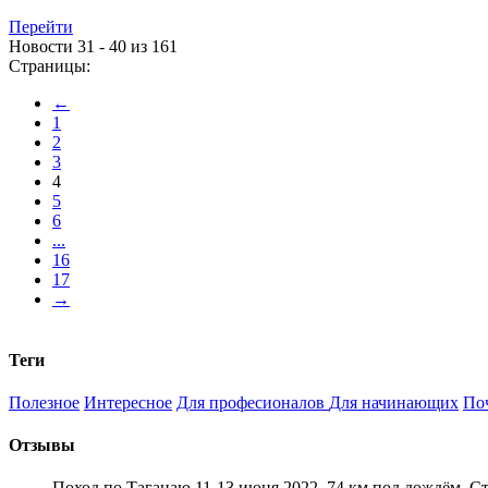
Перейти
Новости 31 - 40 из 161
Страницы:
←
1
2
3
4
5
6
...
16
17
→
Теги
Полезное
Интересное
Для професионалов
Для начинающих
По
Отзывы
Поход по Таганаю 11-13 июня 2022. 74 км под дождём. С