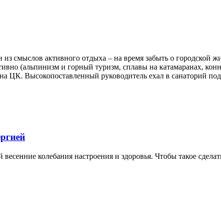
 из смыслов активного отдыха – на время забыть о городской 
вно (альпинизм и горный туризм, сплавы на катамаранах, конны
на ЦК. Высокопоставленный руководитель ехал в санаторий подл
ергией
й весенние колебания настроения и здоровья. Чтобы такое сделат