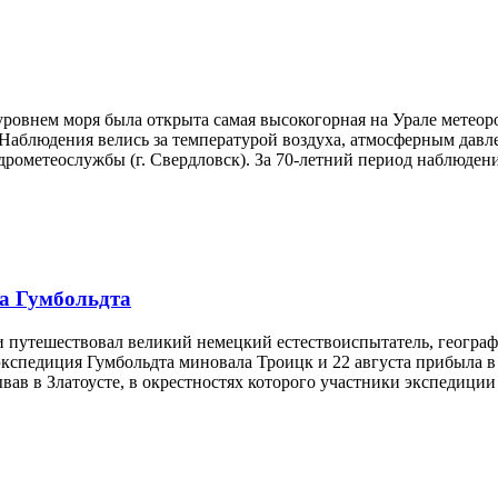
 уровнем моря была открыта самая высокогорная на Урале метеоро
Наблюдения велись за температурой воздуха, атмосферным давле
рометеослужбы (г. Свердловск). За 70-летний период наблюдени
а Гумбольдта
и путешествовал великий немецкий естествоиспытатель, географ
экспедиция Гумбольдта миновала Троицк и 22 августа прибыла в
ав в Златоусте, в окрестностях которого участники экспедиции 