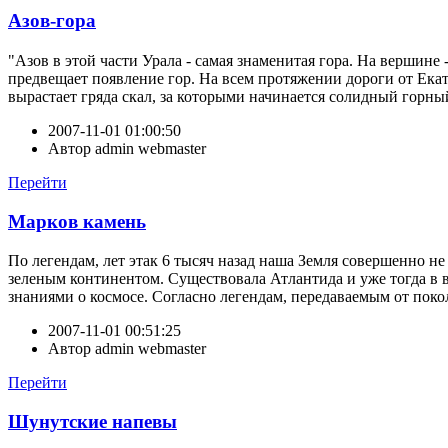
Азов-гора
"Азов в этой части Урала - самая знаменитая гора. На вершине 
предвещает появление гор. На всем протяжении дороги от Екате
вырастает гряда скал, за которыми начинается солидный горн
2007-11-01 01:00:50
Автор
admin webmaster
Перейти
Марков камень
По легендам, лет этак 6 тысяч назад наша Земля совершенно 
зеленым континентом. Существовала Атлантида и уже тогда в
знаниями о космосе. Согласно легендам, передаваемым от поко
2007-11-01 00:51:25
Автор
admin webmaster
Перейти
Шунутские напевы