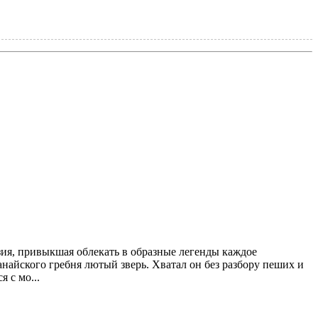
азия, привыкшая облекать в образные легенды каждое
найского гребня лютый зверь. Хватал он без разбору пеших и
 с мо...