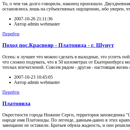
То, о чем так долго говорили, наконец произошло. Двухдневн
остановлюсь лишь на субъективных ощущениях, ибо уверен, что 
2007-10-26 21:11:36
Автор
admin webmaster
Перейти
Поход пос.Краснояр - Платонида - г. Шунут
Осень: и лучшее что можно сделать в выходные, это успеть п
что сложно подумать, что в 50 километрах от Екатеринбурга мо
теплых впечатлений. Совсем рядом - другая - настоящая жизнь
2007-10-23 10:45:05
Автор
admin webmaster
Перейти
Платонида
Окрестности города Нижние Серги, территория заповедника "
народе имя Платониды. По легенде, давным-давно в этих краях 
завещание не оставили. Братьев обуяла жадность, и они решили