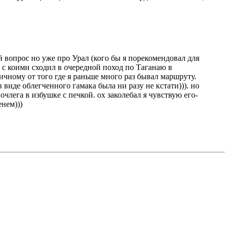
й вопрос но уже про Урал (кого бы я порекомендовал для
 с коими сходил в очередной поход по Таганаю в
ичному от того где я раньше много раз бывал маршруту.
 виде облегченного гамака была ни разу не кстати))). но
лега в избушке с печкой. ох заколебал я чувствую его-
енем)))