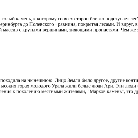
- голый камень, к которому со всех сторон близко подступает лес"
ринбурга до Полевского - равнина, покрытая лесами. И вдруг, в
ый массив с крутыми вершинами, зияющими пропастями. Чем же з
не походила на нынешнюю. Лицо Земли было другое, другие конт
 высоких горах молодого Урала жили белые люди Ари. Эти люди
ления к поколению местными жителями, "Марков камень", это др