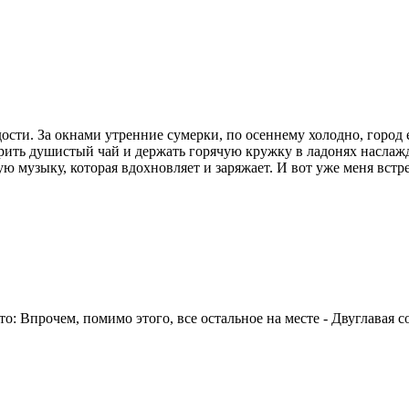
сти. За окнами утренние сумерки, по осеннему холодно, город е
рить душистый чай и держать горячую кружку в ладонях наслажд
музыку, которая вдохновляет и заряжает. И вот уже меня встреч
то: Впрочем, помимо этого, все остальное на месте - Двуглавая 