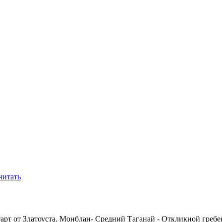
читать
тарт от Златоуста. Монблан- Средний Таганай - Откликной греб