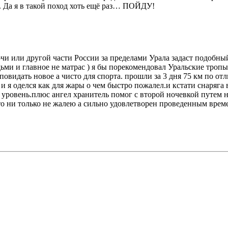
. Да я в такой поход хоть ещё раз… ПОЙДУ!
Сочи или другой части России за пределами Урала задаст подобны
ми и главное не матрас ) я бы порекомендовал Уральские тропы
идать новое а чисто для спорта. прошли за 3 дня 75 км по отл
и я оделся как для жары о чем быстро пожалел.и кстати снаряга в
овень.плюс ангел хранитель помог с второй ночевкой путем ноч
что ни только не жалею а сильно удовлетворен проведенным врем