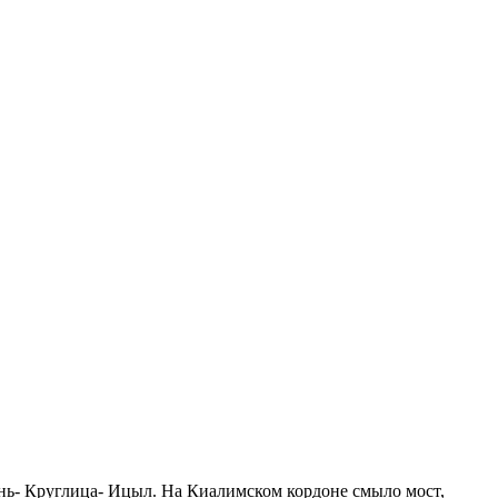
ень- Круглица- Ицыл. На Киалимском кордоне смыло мост,