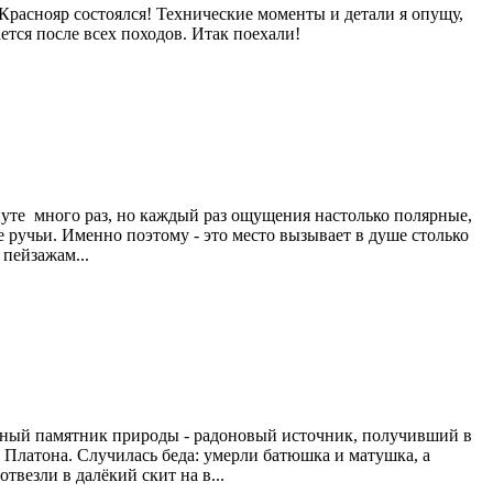
раснояр состоялся! Технические моменты и детали я опущу,
ется после всех походов. Итак поехали!
нуте много раз, но каждый раз ощущения настолько полярные,
е ручьи. Именно поэтому - это место вызывает в душе столько
пейзажам...
ьный памятник природы - радоновый источник, получивший в
а Платона. Случилась беда: умерли батюшка и матушка, а
твезли в далёкий скит на в...