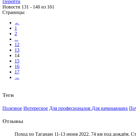
Перейти
Новости 131 - 140 из 161
Страницы:
←
1
2
...
12
13
14
15
16
17
→
Теги
Полезное
Интересное
Для професионалов
Для начинающих
По
Отзывы
Поход по Таганаю 11-13 июня 2022. 74 км под дождём. С