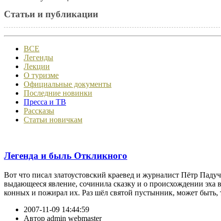
Статьи и публикации
ВСЕ
Легенды
Лекции
О туризме
Официальные документы
Последние новинки
Пресса и ТВ
Рассказы
Статьи новичкам
Легенда и быль Откликного
Вот что писал златоустовский краевед и журналист Пётр Падуч
выдающееся явление, сочинила сказку и о происхождении эха в
конных и пожирал их. Раз шёл святой пустынник, может быть, т
2007-11-09 14:44:59
Автор
admin webmaster