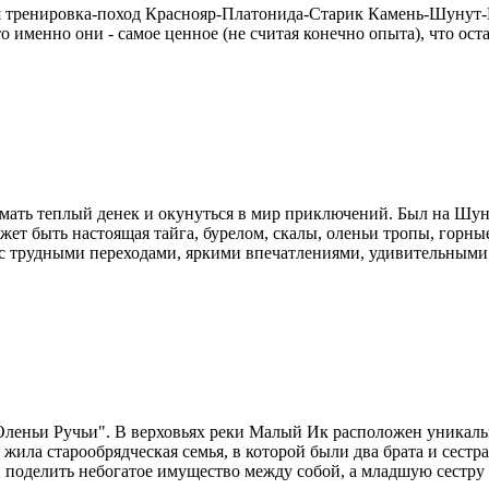
ая тренировка-поход Краснояр-Платонида-Старик Камень-Шунут-К
именно они - самое ценное (не считая конечно опыта), что оста
оймать теплый денек и окунуться в мир приключений. Был на Шу
жет быть настоящая тайга, бурелом, скалы, оленьи тропы, горны
 с трудными переходами, яркими впечатлениями, удивительными 
Оленьи Ручьи". В верховьях реки Малый Ик расположен уникал
жила старообрядческая семья, в которой были два брата и сестр
 поделить небогатое имущество между собой, а младшую сестру о