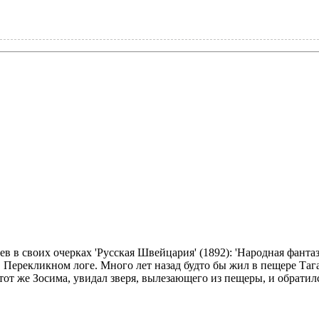
ев в своих очерках 'Русская Швейцария' (1892): 'Народная фант
 Перекликном логе. Много лет назад будто бы жил в пещере Тага
от же Зосима, увидал зверя, вылезающего из пещеры, и обратился