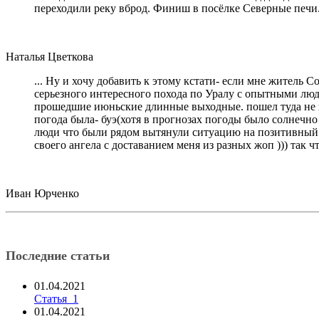
переходили реку вброд. Финиш в посёлке Северные печи
Наталья Цветкова
... Ну и хочу добавить к этому кстати- если мне житель 
серьезного интересного похода по Уралу с опытными людь
прошедшие июньские длинные выходные. пошел туда не пов
погода была- буэ(хотя в прогнозах погоды было солнечно 
люди что были рядом вытянули ситуацию на позитивный ур
своего ангела с доставанием меня из разных жоп ))) так 
Иван Юрченко
Последние статьи
01.04.2021
Статья_1
01.04.2021