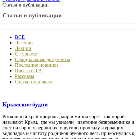
Статьи и публикации
Статьи и публикации
ВСЕ
Легенды
Лекции
О туризме
Официальные документы
Последние новинки
Пресса и ТВ
Рассказы
Статьи новичкам
Крымские будни
Роскошный край природы, мир в миниатюре – так порой
называют Крым, где мы увидели цветение безвременника и
снег на горных вершинах, ощутили прохладу журчащих
водопадов и чистоту родников букового леса, прикоснулись к
таинству подземного мира и услышали многовековые