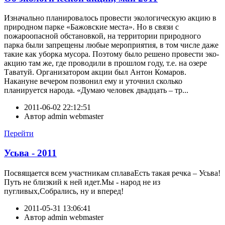
Изначально планировалось провести экологическую акцию в
природном парке «Бажовские места». Но в связи с
пожароопасной обстановкой, на территории природного
парка были запрещены любые мероприятия, в том числе даже
такие как уборка мусора. Поэтому было решено провести эко-
акцию там же, где проводили в прошлом году, т.е. на озере
Таватуй. Организатором акции был Антон Комаров.
Накануне вечером позвонил ему и уточнил сколько
планируется народа. «Думаю человек двадцать – тр...
2011-06-02 22:12:51
Автор
admin webmaster
Перейти
Усьва - 2011
Посвящается всем участникам сплаваЕсть такая речка – Усьва!
Путь не близкий к ней идет.Мы - народ не из
пугливых,Собрались, ну и вперед!
2011-05-31 13:06:41
Автор
admin webmaster