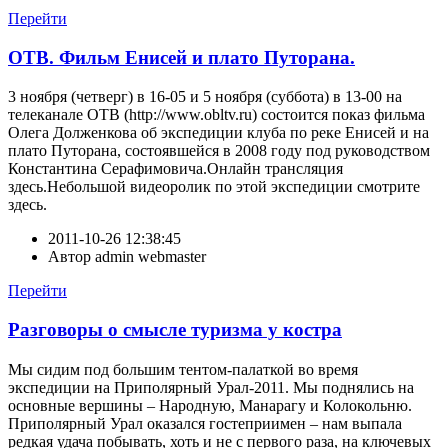
Перейти
ОТВ. Фильм Енисей и плато Путорана.
3 ноября (четверг) в 16-05 и 5 ноября (суббота) в 13-00 на
телеканале ОТВ (http://www.obltv.ru) состоится показ фильма
Олега Долженкова об экспедиции клуба по реке Енисей и на
плато Путорана, состоявшейся в 2008 году под руководством
Константина Серафимовича.Онлайн трансляция
здесь.Небольшой видеоролик по этой экспедиции смотрите
здесь.
2011-10-26 12:38:45
Автор
admin webmaster
Перейти
Разговоры о смысле туризма у костра
Мы сидим под большим тентом-палаткой во время
экспедиции на Приполярный Урал-2011. Мы поднялись на
основные вершины – Народную, Манарагу и Колокольню.
Приполярный Урал оказался гостеприимен – нам выпала
редкая удача побывать, хоть и не с первого раза, на ключевых