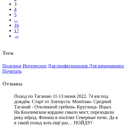
3
4
5
...
16
17
→
Теги
Полезное
Интересное
Для професионалов
Для начинающих
Почитать
Отзывы
Поход по Таганаю 11-13 июня 2022. 74 км под
дождём. Старт от Златоуста. Монблан- Средний
Таганай - Откликной гребень- Круглица- Ицыл.
На Киалимском кордоне смыло мост, переходили
реку вброд. Финиш в посёлке Северные печи. Да я
в такой поход хоть ещё раз… ПОЙДУ!