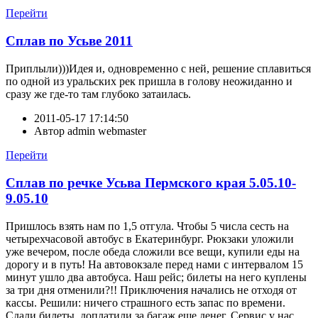
Перейти
Сплав по Усьве 2011
Приплыли)))Идея и, одновременно с ней, решение сплавиться
по одной из уральских рек пришла в голову неожиданно и
сразу же где-то там глубоко затаилась.
2011-05-17 17:14:50
Автор
admin webmaster
Перейти
Сплав по речке Усьва Пермского края 5.05.10-
9.05.10
Пришлось взять нам по 1,5 отгула. Чтобы 5 числа сесть на
четырехчасовой автобус в Екатеринбург. Рюкзаки уложили
уже вечером, после обеда сложили все вещи, купили еды на
дорогу и в путь! На автовокзале перед нами с интервалом 15
минут ушло два автобуса. Наш рейс; билеты на него куплены
за три дня отменили?!! Приключения начались не отходя от
кассы. Решили: ничего страшного есть запас по времени.
Сдали билеты, доплатили за багаж еще денег. Сервис у нас