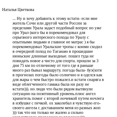
Наталья Цветкова
... Ну и хочу добавить к этому кстати- если мне
житель Сочи или другой части России за
пределами Урала задаст подобный вопрос но уже
про Урал (кого бы я порекомендовал для
серьезного интересного похода по Уралу с
опытными людьми и главное не матрас ) я бы
порекомендовал Уральские тропы с коими сходил
в очередной поход по Таганаю в прошедшие
июньские длинные выходные. пошел туда не
повидать новое а чисто для спорта. прошли за 3
дня 75 км по отличному от того где я раньше
много раз бывал маршруту. погода была- буэ(хотя
в прогнозах погоды было солнечно и я оделся как
для жары о чем быстро пожалел.и кстати снаряга в
виде облегченного гамака была ни разу не
кстати))). но люди что были рядом вытянули
ситуацию на позитивный уровень.плюс ангел
хранитель помог с второй ночевкой путем ночлега
в избушке с печкой. ох заколебал я чувствую его-
своего ангела с доставанием меня из разных жоп
))) так что ни только не жалею а сильно