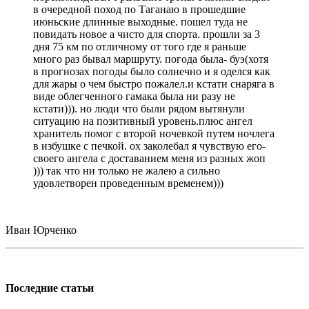
в очередной поход по Таганаю в прошедшие
июньские длинные выходные. пошел туда не
повидать новое а чисто для спорта. прошли за 3
дня 75 км по отличному от того где я раньше
много раз бывал маршруту. погода была- буэ(хотя
в прогнозах погоды было солнечно и я оделся как
для жары о чем быстро пожалел.и кстати снаряга в
виде облегченного гамака была ни разу не
кстати))). но люди что были рядом вытянули
ситуацию на позитивный уровень.плюс ангел
хранитель помог с второй ночевкой путем ночлега
в избушке с печкой. ох заколебал я чувствую его-
своего ангела с доставанием меня из разных жоп
))) так что ни только не жалею а сильно
удовлетворен проведенным временем)))
Иван Юрченко
Последние статьи