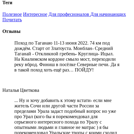
Теги
Полезное
Интересное
Для професионалов
Для начинающих
Почитать
Отзывы
Поход по Таганаю 11-13 июня 2022. 74 км под
дождём. Старт от Златоуста. Монблан- Средний
Таганай - Откликной гребень- Круглица- Ицыл.
На Киалимском кордоне смыло мост, переходили
реку вброд. Финиш в посёлке Северные печи. Да я
в такой поход хоть ещё раз… ПОЙДУ!
Наталья Цветкова
... Ну и хочу добавить к этому кстати- если мне
житель Сочи или другой части России за
пределами Урала задаст подобный вопрос но уже
про Урал (кого бы я порекомендовал для
серьезного интересного похода по Уралу с
опытными людьми и главное не матрас ) я бы
порекомендовал Уральские тропы с коими сходил