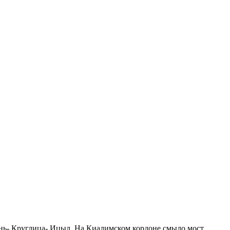
ень- Круглица- Ицыл. На Киалимском кордоне смыло мост,