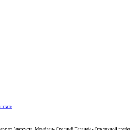
читать
тарт от Златоуста. Монблан- Средний Таганай - Откликной греб