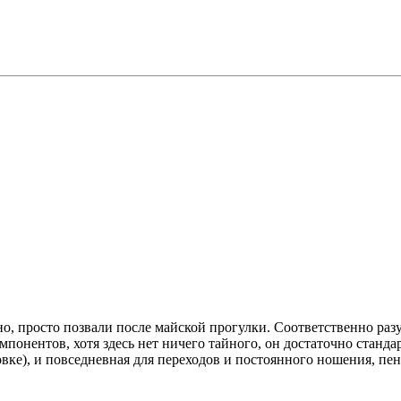
о, просто позвали после майской прогулки. Соответственно разуз
понентов, хотя здесь нет ничего тайного, он достаточно станда
вке), и повседневная для переходов и постоянного ношения, пенк