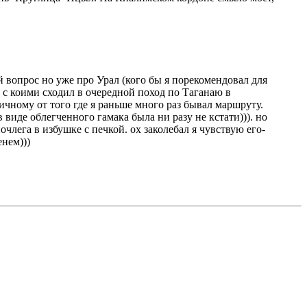
й вопрос но уже про Урал (кого бы я порекомендовал для
 с коими сходил в очередной поход по Таганаю в
ичному от того где я раньше много раз бывал маршруту.
 виде облегченного гамака была ни разу не кстати))). но
лега в избушке с печкой. ох заколебал я чувствую его-
енем)))