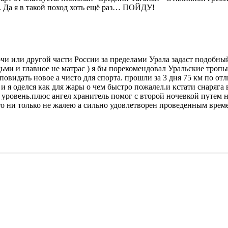
. Да я в такой поход хоть ещё раз… ПОЙДУ!
Сочи или другой части России за пределами Урала задаст подобны
ми и главное не матрас ) я бы порекомендовал Уральские тропы
идать новое а чисто для спорта. прошли за 3 дня 75 км по отл
и я оделся как для жары о чем быстро пожалел.и кстати снаряга в
овень.плюс ангел хранитель помог с второй ночевкой путем ноч
что ни только не жалею а сильно удовлетворен проведенным врем