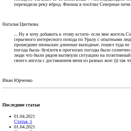
переходили реку вброд. Финиш в посёлке Северные печи
Наталья Цветкова
... Ну и хочу добавить к этому кстати- если мне житель 
серьезного интересного похода по Уралу с опытными людь
прошедшие июньские длинные выходные. пошел туда не пов
погода была- буэ(хотя в прогнозах погоды было солнечно 
люди что были рядом вытянули ситуацию на позитивный ур
своего ангела с доставанием меня из разных жоп ))) так 
Иван Юрченко
Последние статьи
01.04.2021
Статья_1
01.04.2021