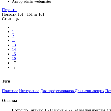
Автор
admin webmaster
Перейти
Новости 161 - 161 из 161
Страницы:
←
1
2
...
13
14
15
16
17
→
Теги
Полезное
Интересное
Для професионалов
Для начинающих
По
Отзывы
Поход по Таганаю 11-13 июня 2022. 74 км под дождём. С