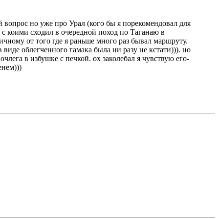
й вопрос но уже про Урал (кого бы я порекомендовал для
 с коими сходил в очередной поход по Таганаю в
ичному от того где я раньше много раз бывал маршруту.
 виде облегченного гамака была ни разу не кстати))). но
лега в избушке с печкой. ох заколебал я чувствую его-
енем)))