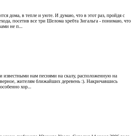
тся дома, в тепле и уюте. И думаю, что в этот раз, пройдя с
ехода, посетив все три Шелома хребта Зигальга - понимаю, что
ами не п...
еми известными нам песнями на скалу, расположенную на
наверное, жителям ближайших деревень :). Накричавшись
особенно хор...