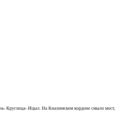
ень- Круглица- Ицыл. На Киалимском кордоне смыло мост,