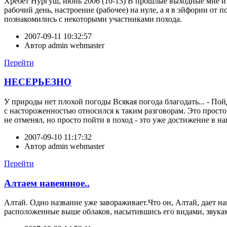
Хребет Нургуш, июнь 2006 (10-13) В прошлые выходные мне и
рабочий день, настроение (рабочее) на нуле, а я в эйфории от 
познакомились с некоторыми участниками похода.
2007-09-11 10:32:57
Автор
admin webmaster
Перейти
НЕСЕРЬЕЗНО
У природы нет плохой погоды Всякая погода благодать... - Пойд
с настороженностью относился к таким разговорам. Это просто 
не отменял, но просто пойти в поход - это уже достижение в на
2007-09-10 11:17:32
Автор
admin webmaster
Перейти
Алтаем навеянное..
Алтай. Одно название уже завораживает.Что он, Алтай, дает н
расположенные выше облаков, насытившись его видами, звука