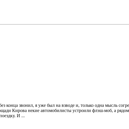
ез конца звонил, я уже был на взводе и, только одна мысль согр
ди Кирова некие автомобилисты устроили флэш-моб, а рядом с 
ездку. И ...