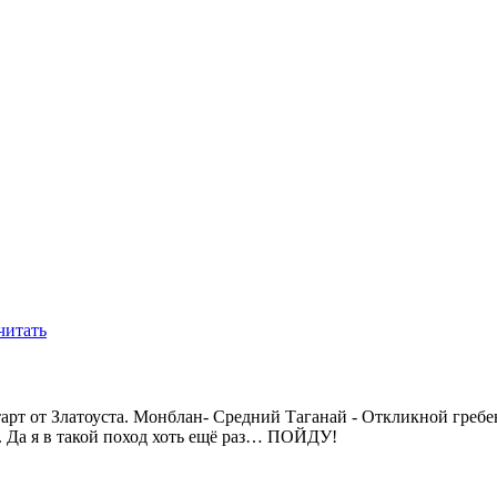
читать
тарт от Златоуста. Монблан- Средний Таганай - Откликной греб
. Да я в такой поход хоть ещё раз… ПОЙДУ!