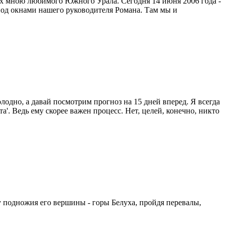
х мною любимого Южного Урала. Сегодня 14 июня 2006 года -
ор под окнами нашего руководителя Романа. Там мы и
олодно, а давай посмотрим прогноз на 15 дней вперед. Я всегда
'. Ведь ему скорее важен процесс. Нет, целей, конечно, никто
у подножия его вершины - горы Белуха, пройдя перевалы,