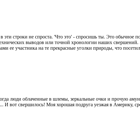
в эти строки не спроста. 'Что это' - спросишь ты. Это обычное п
 технических выводов или точной хронологии наших свершений. З
ами ее участника на те прекрасные уголки природы, что посетил.
 когда люди облаченные в шлемы, зеркальные очки и прочую амун
 нем... И вот свершилось! Моя хорошая подруга уезжая в Америк