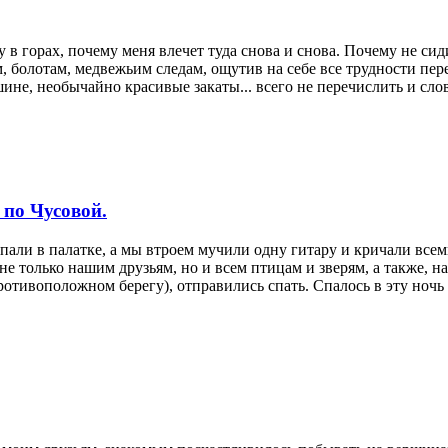
 в горах, почему меня влечет туда снова и снова. Почему не сиди
, болотам, медвежьим следам, ощутив на себе все трудности пер
ине, необычайно красивые закаты... всего не перечислить и слов
 по Чусовой.
 спали в палатке, а мы втроем мучили одну гитару и кричали вс
не только нашим друзьям, но и всем птицам и зверям, а также, 
противоположном берегу), отправились спать. Спалось в эту ночь 