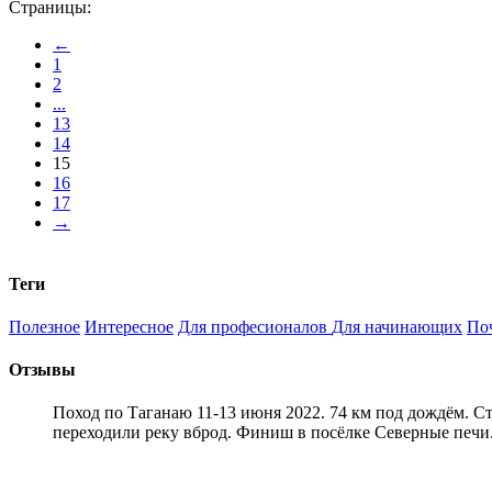
Страницы:
←
1
2
...
13
14
15
16
17
→
Теги
Полезное
Интересное
Для професионалов
Для начинающих
По
Отзывы
Поход по Таганаю 11-13 июня 2022. 74 км под дождём. С
переходили реку вброд. Финиш в посёлке Северные печи