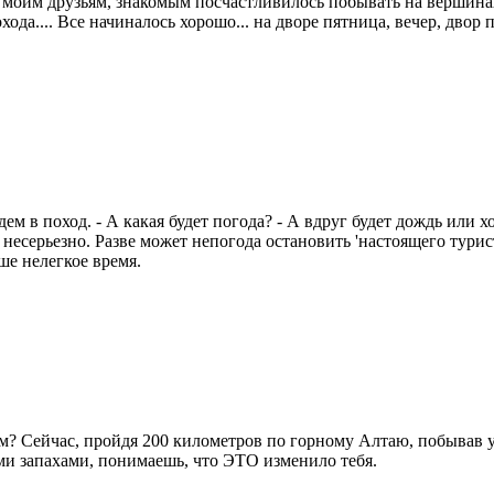
 моим друзьям, знакомым посчастливилось побывать на вершина
похода.... Все начиналось хорошо... на дворе пятница, вечер, дв
ем в поход. - А какая будет погода? - А вдруг будет дождь или х
несерьезно. Разве может непогода остановить 'настоящего туриста
ше нелегкое время.
ам? Сейчас, пройдя 200 километров по горному Алтаю, побывав 
ми запахами, понимаешь, что ЭТО изменило тебя.