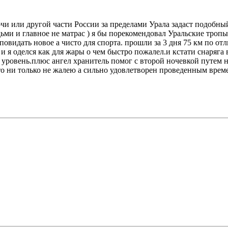
Сочи или другой части России за пределами Урала задаст подобны
ми и главное не матрас ) я бы порекомендовал Уральские тропы
идать новое а чисто для спорта. прошли за 3 дня 75 км по отл
и я оделся как для жары о чем быстро пожалел.и кстати снаряга в
овень.плюс ангел хранитель помог с второй ночевкой путем ноч
что ни только не жалею а сильно удовлетворен проведенным врем