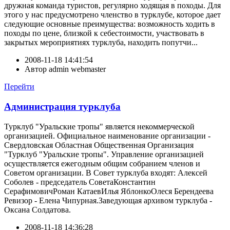
дружная команда туристов, регулярно ходящая в походы. Для
этого у нас предусмотрено членство в турклубе, которое дает
следующие основные преимущества: возможность ходить в
походы по цене, близкой к себестоимости, участвовать в
закрытых мероприятиях турклуба, находить попутчи...
2008-11-18 14:41:54
Автор
admin webmaster
Перейти
Администрация турклуба
Турклуб "Уральские тропы" является некоммерческой
организацией. Официальное наименование организации -
Свердловская Областная Общественная Организация
"Турклуб "Уральские тропы". Управление организацией
осуществляется ежегодным общим собранием членов и
Советом организации. В Совет турклуба входят: Алексей
Соболев - председатель СоветаКонстантин
СерафимовичРоман КатаевИлья ЯблонкоОлеся Берендеева
Ревизор - Елена Чипурная.Заведующая архивом турклуба -
Оксана Солдатова.
2008-11-18 14:36:28