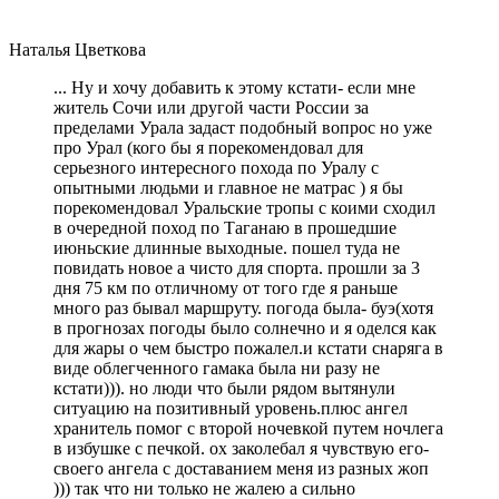
Наталья Цветкова
... Ну и хочу добавить к этому кстати- если мне
житель Сочи или другой части России за
пределами Урала задаст подобный вопрос но уже
про Урал (кого бы я порекомендовал для
серьезного интересного похода по Уралу с
опытными людьми и главное не матрас ) я бы
порекомендовал Уральские тропы с коими сходил
в очередной поход по Таганаю в прошедшие
июньские длинные выходные. пошел туда не
повидать новое а чисто для спорта. прошли за 3
дня 75 км по отличному от того где я раньше
много раз бывал маршруту. погода была- буэ(хотя
в прогнозах погоды было солнечно и я оделся как
для жары о чем быстро пожалел.и кстати снаряга в
виде облегченного гамака была ни разу не
кстати))). но люди что были рядом вытянули
ситуацию на позитивный уровень.плюс ангел
хранитель помог с второй ночевкой путем ночлега
в избушке с печкой. ох заколебал я чувствую его-
своего ангела с доставанием меня из разных жоп
))) так что ни только не жалею а сильно