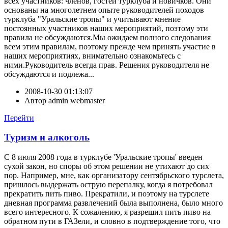
всех участников: членов, гостей турклуба и новичков. Они
основаны на многолетнем опыте руководителей походов
турклуба "Уральские тропы" и учитывают мнение
постоянных участников наших мероприятий, поэтому эти
правила не обсуждаются.Мы ожидаем полного следования
всем этим правилам, поэтому прежде чем принять участие в
наших мероприятиях, внимательно ознакомьтесь с
ними.Руководитель всегда прав. Решения руководителя не
обсуждаются и подлежа...
2008-10-30 01:13:07
Автор
admin webmaster
Перейти
Туризм и алкоголь
С 8 июля 2008 года в турклубе 'Уральские тропы' введен
сухой закон, но споры об этом решении не утихают до сих
пор. Например, мне, как организатору сентябрьского турслета,
пришлось выдержать острую перепалку, когда я потребовал
прекратить пить пиво. Прекратили, и поэтому на турслете
дневная программа развлечений была выполнена, было много
всего интересного. К сожалению, я разрешил пить пиво на
обратном пути в ГАЗели, и словно в подтверждение того, что