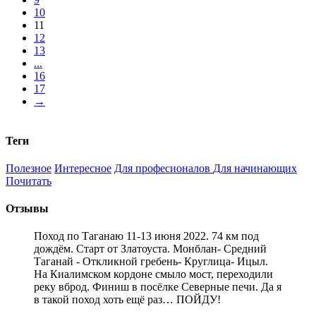
10
11
12
13
...
16
17
→
Теги
Полезное
Интересное
Для професионалов
Для начинающих
Почитать
Отзывы
Поход по Таганаю 11-13 июня 2022. 74 км под
дождём. Старт от Златоуста. Монблан- Средний
Таганай - Откликной гребень- Круглица- Ицыл.
На Киалимском кордоне смыло мост, переходили
реку вброд. Финиш в посёлке Северные печи. Да я
в такой поход хоть ещё раз… ПОЙДУ!