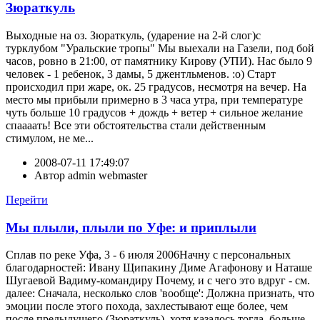
Зюраткуль
Выходные на оз. Зюраткуль, (ударение на 2-й слог)с
турклубом "Уральские тропы" Мы выехали на Газели, под бой
часов, ровно в 21:00, от памятнику Кирову (УПИ). Нас было 9
человек - 1 ребенок, 3 дамы, 5 джентльменов. :о) Старт
происходил при жаре, ок. 25 градусов, несмотря на вечер. На
место мы прибыли примерно в 3 часа утра, при температуре
чуть больше 10 градусов + дождь + ветер + сильное желание
спаааать! Все эти обстоятельства стали действенным
стимулом, не ме...
2008-07-11 17:49:07
Автор
admin webmaster
Перейти
Мы плыли, плыли по Уфе: и приплыли
Сплав по реке Уфа, 3 - 6 июля 2006Начну с персональных
благодарностей: Ивану Щипакину Диме Агафонову и Наташе
Шугаевой Вадиму-командиру Почему, и с чего это вдруг - см.
далее: Сначала, несколько слов 'вообще': Должна признать, что
эмоции после этого похода, захлестывают еще более, чем
после предыдущего (Зюраткуль), хотя казалось тогда, больше -