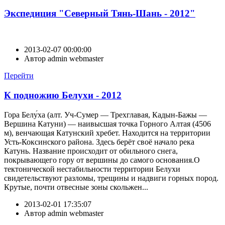
Экспедиция "Северный Тянь-Шань - 2012"
2013-02-07 00:00:00
Автор
admin webmaster
Перейти
К подножию Белухи - 2012
Гора Белу́ха (алт. Уч-Сумер — Трехглавая, Кадын-Бажы —
Вершина Катуни) — наивысшая точка Горного Алтая (4506
м), венчающая Катунский хребет. Находится на территории
Усть-Коксинского района. Здесь берёт своё начало река
Катунь. Название происходит от обильного снега,
покрывающего гору от вершины до самого основания.О
тектонической нестабильности территории Белухи
свидетельствуют разломы, трещины и надвиги горных пород.
Крутые, почти отвесные зоны скольжен...
2013-02-01 17:35:07
Автор
admin webmaster