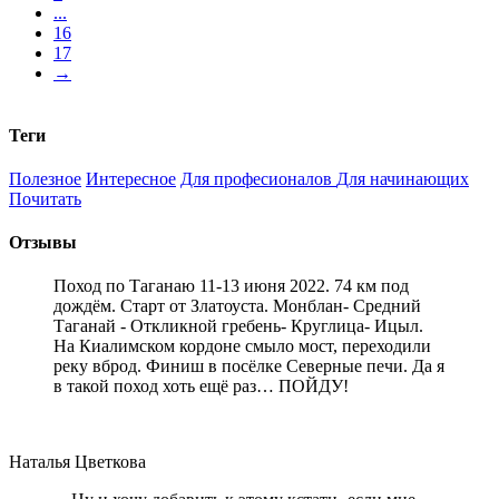
...
16
17
→
Теги
Полезное
Интересное
Для професионалов
Для начинающих
Почитать
Отзывы
Поход по Таганаю 11-13 июня 2022. 74 км под
дождём. Старт от Златоуста. Монблан- Средний
Таганай - Откликной гребень- Круглица- Ицыл.
На Киалимском кордоне смыло мост, переходили
реку вброд. Финиш в посёлке Северные печи. Да я
в такой поход хоть ещё раз… ПОЙДУ!
Наталья Цветкова