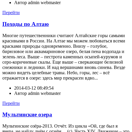
Автор
admin webmaster
Перейти
Походы по Алтаю
Многие путешественники считают Алтайские горы самыми
красивыми в России. На Алтае мы можем любоваться всеми
красками природы одновременно. Внизу – голубое,
бирюзовое или аквамариновое озеро, белая пена водопада и
зелень леса. Выше – пестрота каменных осыпей-курумов и
серо-коричневые скалы. Еще выше – сверкающие белизной
снежники и ледники. И над вершинами вновь синева. Везде
можно видеть целебные травы. Небо, горы, лес – всё
отражается в озере: здесь мир прекрасен вдво...
2014-03-12 08:49:54
Автор
admin webmaster
Перейти
Мультинские озера
Мультинские озёра-2013. Отчёт. Из цикла «Ой, где был я
вчера, не найду днём с огнём… (с). Часть XIV. Движение – это