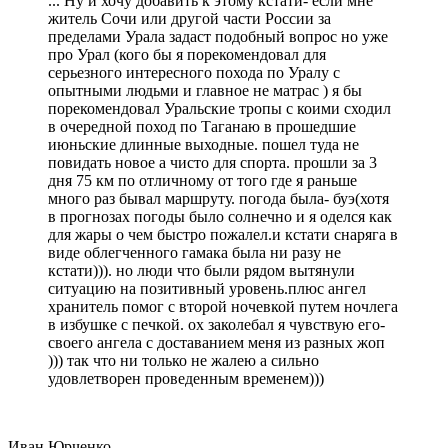
... Ну и хочу добавить к этому кстати- если мне
житель Сочи или другой части России за
пределами Урала задаст подобный вопрос но уже
про Урал (кого бы я порекомендовал для
серьезного интересного похода по Уралу с
опытными людьми и главное не матрас ) я бы
порекомендовал Уральские тропы с коими сходил
в очередной поход по Таганаю в прошедшие
июньские длинные выходные. пошел туда не
повидать новое а чисто для спорта. прошли за 3
дня 75 км по отличному от того где я раньше
много раз бывал маршруту. погода была- буэ(хотя
в прогнозах погоды было солнечно и я оделся как
для жары о чем быстро пожалел.и кстати снаряга в
виде облегченного гамака была ни разу не
кстати))). но люди что были рядом вытянули
ситуацию на позитивный уровень.плюс ангел
хранитель помог с второй ночевкой путем ночлега
в избушке с печкой. ох заколебал я чувствую его-
своего ангела с доставанием меня из разных жоп
))) так что ни только не жалею а сильно
удовлетворен проведенным временем)))
Иван Юрченко