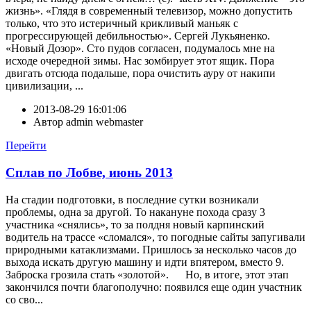
жизнь». «Глядя в современный телевизор, можно допустить
только, что это истеричный крикливый маньяк с
прогрессирующей дебильностью». Сергей Лукьяненко.
«Новый Дозор». Сто пудов согласен, подумалось мне на
исходе очередной зимы. Нас зомбирует этот ящик. Пора
двигать отсюда подальше, пора очистить ауру от накипи
цивилизации, ...
2013-08-29 16:01:06
Автор
admin webmaster
Перейти
Сплав по Лобве, июнь 2013
На стадии подготовки, в последние сутки возникали
проблемы, одна за другой. То накануне похода сразу 3
участника «снялись», то за полдня новый карпинский
водитель на трассе «сломался», то погодные сайты запугивали
природными катаклизмами. Пришлось за несколько часов до
выхода искать другую машину и идти впятером, вместо 9.
Заброска грозила стать «золотой». Но, в итоге, этот этап
закончился почти благополучно: появился еще один участник
со сво...