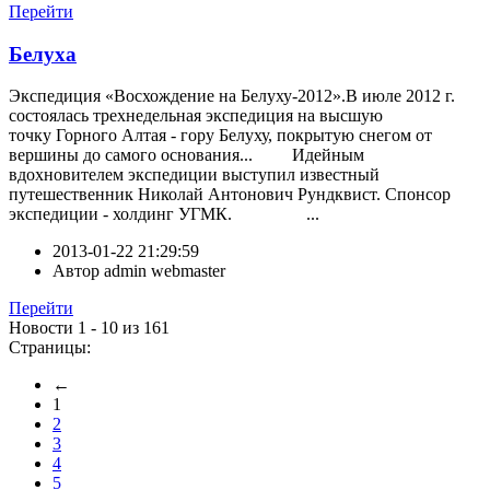
Перейти
Белуха
Экспедиция «Восхождение на Белуху-2012».В июле 2012 г.
состоялась трехнедельная экспедиция на высшую
точку Горного Алтая - гору Белуху, покрытую снегом от
вершины до самого основания... Идейным
вдохновителем экспедиции выступил известный
путешественник Николай Антонович Рундквист. Спонсор
экспедиции - холдинг УГМК. ...
2013-01-22 21:29:59
Автор
admin webmaster
Перейти
Новости 1 - 10 из 161
Страницы:
←
1
2
3
4
5