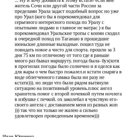
... Ну и хочу добавить к этому кстати- если мне
житель Сочи или другой части России за
пределами Урала задаст подобный вопрос но уже
про Урал (кого бы я порекомендовал для
серьезного интересного похода по Уралу с
опытными людьми и главное не матрас ) я бы
порекомендовал Уральские тропы с коими сходил
в очередной поход по Таганаю в прошедшие
июньские длинные выходные. пошел туда не
повидать новое а чисто для спорта. прошли за 3
дня 75 км по отличному от того где я раньше
много раз бывал маршруту. погода была- буэ(хотя
в прогнозах погоды было солнечно и я оделся как
для жары о чем быстро пожалел.и кстати снаряга в
виде облегченного гамака была ни разу не
кстати))). но люди что были рядом вытянули
ситуацию на позитивный уровень.плюс ангел
хранитель помог с второй ночевкой путем ночлега
в избушке с печкой. ох заколебал я чувствую его-
своего ангела с доставанием меня из разных жоп
))) так что ни только не жалею а сильно
удовлетворен проведенным временем)))
Иван Юрченко