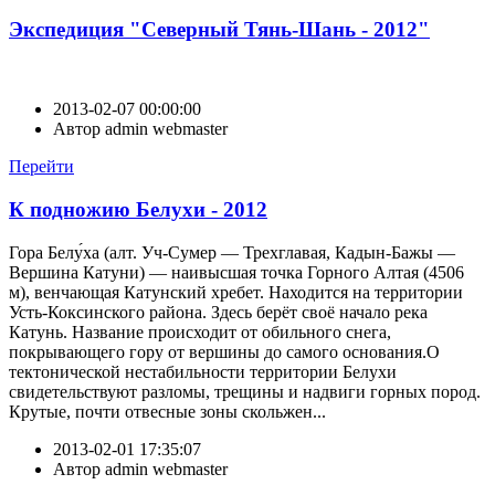
Экспедиция "Северный Тянь-Шань - 2012"
2013-02-07 00:00:00
Автор
admin webmaster
Перейти
К подножию Белухи - 2012
Гора Белу́ха (алт. Уч-Сумер — Трехглавая, Кадын-Бажы —
Вершина Катуни) — наивысшая точка Горного Алтая (4506
м), венчающая Катунский хребет. Находится на территории
Усть-Коксинского района. Здесь берёт своё начало река
Катунь. Название происходит от обильного снега,
покрывающего гору от вершины до самого основания.О
тектонической нестабильности территории Белухи
свидетельствуют разломы, трещины и надвиги горных пород.
Крутые, почти отвесные зоны скольжен...
2013-02-01 17:35:07
Автор
admin webmaster