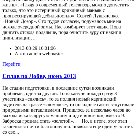
жизнь». «Глядя в современный телевизор, можно допустить
только, что это истеричный крикливый маньяк с
прогрессирующей дебильностью». Сергей Лукьяненко.
«Новый Дозор». Сто пудов согласен, подумалось мне на
исходе очередной зимы. Нас зомбирует этот ящик. Пора
двигать отсюда подальше, пора очистить ауру от накипи
цивилизации, ...
2013-08-29 16:01:06
Автор
admin webmaster
Перейти
Сплав по Лобве, июнь 2013
На стадии подготовки, в последние сутки возникали
проблемы, одна за другой. То накануне похода сразу 3
участника «снялись», то за полдня новый карпинский
водитель на трассе «сломался», то погодные сайты запугивали
природными катаклизмами. Пришлось за несколько часов до
выхода искать другую машину и идти впятером, вместо 9.
Заброска грозила стать «золотой». Но, в итоге, этот этап
закончился почти благополучно: появился еще один участник
со сво...