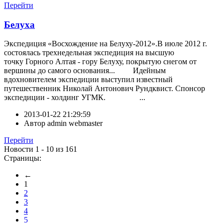
Перейти
Белуха
Экспедиция «Восхождение на Белуху-2012».В июле 2012 г.
состоялась трехнедельная экспедиция на высшую
точку Горного Алтая - гору Белуху, покрытую снегом от
вершины до самого основания... Идейным
вдохновителем экспедиции выступил известный
путешественник Николай Антонович Рундквист. Спонсор
экспедиции - холдинг УГМК. ...
2013-01-22 21:29:59
Автор
admin webmaster
Перейти
Новости 1 - 10 из 161
Страницы:
←
1
2
3
4
5