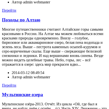
Автор
admin webmaster
Перейти
Походы по Алтаю
Многие путешественники считают Алтайские горы самыми
красивыми в России. На Алтае мы можем любоваться всеми
красками природы одновременно. Внизу – голубое,
бирюзовое или аквамариновое озеро, белая пена водопада и
зелень леса. Выше – пестрота каменных осыпей-курумов и
серо-коричневые скалы. Еще выше – сверкающие белизной
снежники и ледники. И над вершинами вновь синева. Везде
можно видеть целебные травы. Небо, горы, лес – всё
отражается в озере: здесь мир прекрасен вдво...
2014-03-12 08:49:54
Автор
admin webmaster
Перейти
Мультинские озера
Мультинские озёра-2013. Отчёт. Из цикла «Ой, где был я
вчера, не найду днём с огнём… (с). Часть XIV. Движение – это