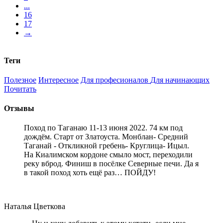
...
16
17
→
Теги
Полезное
Интересное
Для професионалов
Для начинающих
Почитать
Отзывы
Поход по Таганаю 11-13 июня 2022. 74 км под
дождём. Старт от Златоуста. Монблан- Средний
Таганай - Откликной гребень- Круглица- Ицыл.
На Киалимском кордоне смыло мост, переходили
реку вброд. Финиш в посёлке Северные печи. Да я
в такой поход хоть ещё раз… ПОЙДУ!
Наталья Цветкова