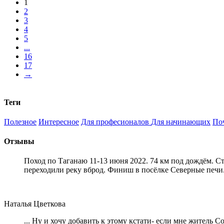
1
2
3
4
5
...
16
17
→
Теги
Полезное
Интересное
Для професионалов
Для начинающих
По
Отзывы
Поход по Таганаю 11-13 июня 2022. 74 км под дождём. С
переходили реку вброд. Финиш в посёлке Северные печи
Наталья Цветкова
... Ну и хочу добавить к этому кстати- если мне житель 