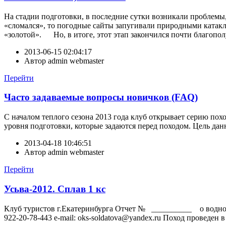
На стадии подготовки, в последние сутки возникали проблемы, 
«сломался», то погодные сайты запугивали природными катакли
«золотой». Но, в итоге, этот этап закончился почти благополу
2013-06-15 02:04:17
Автор
admin webmaster
Перейти
Часто задаваемые вопросы новичков (FAQ)
С началом теплого сезона 2013 года клуб открывает серию пох
уровня подготовки, которые задаются перед походом. Цель да
2013-04-18 10:46:51
Автор
admin webmaster
Перейти
Усьва-2012. Сплав 1 кс
Клуб туристов г.Екатеринбурга Отчет № __________ о вод
922-20-78-443 e-mail: oks-soldatova@yandex.ru Поход проведен 