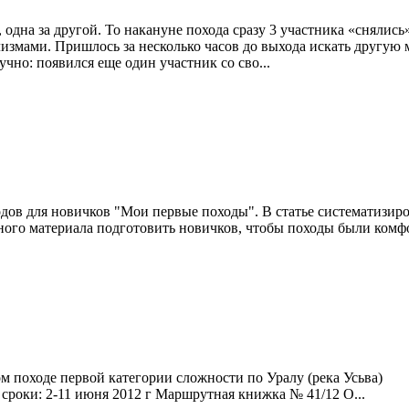
одна за другой. То накануне похода сразу 3 участника «снялись
змами. Пришлось за несколько часов до выхода искать другую м
чно: появился еще один участник со сво...
одов для новичков "Мои первые походы". В статье систематизир
нного материала подготовить новичков, чтобы походы были комф
ном походе первой категории сложности по Уралу (река Усь
в сроки: 2-11 июня 2012 г Маршрутная книжка № 41/12 О...