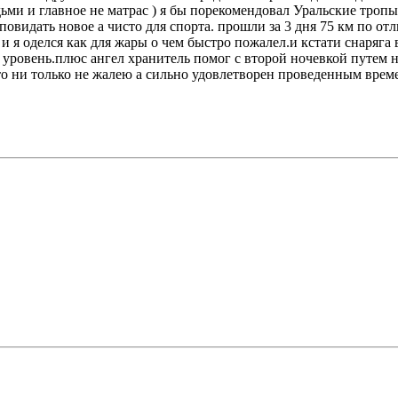
ми и главное не матрас ) я бы порекомендовал Уральские тропы
идать новое а чисто для спорта. прошли за 3 дня 75 км по отл
и я оделся как для жары о чем быстро пожалел.и кстати снаряга в
овень.плюс ангел хранитель помог с второй ночевкой путем ноч
что ни только не жалею а сильно удовлетворен проведенным врем