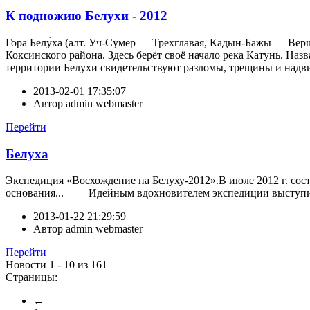
К подножию Белухи - 2012
Гора Белу́ха (алт. Уч-Сумер — Трехглавая, Кадын-Бажы — Вер
Коксинского района. Здесь берёт своё начало река Катунь. На
территории Белухи свидетельствуют разломы, трещины и надви
2013-02-01 17:35:07
Автор
admin webmaster
Перейти
Белуха
Экспедиция «Восхождение на Белуху-2012».В июле 2012 г. сос
основания... Идейным вдохновителем экспедиции выступ
2013-01-22 21:29:59
Автор
admin webmaster
Перейти
Новости 1 - 10 из 161
Страницы:
←