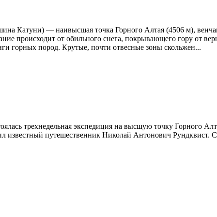
шина Катуни) — наивысшая точка Горного Алтая (4506 м), венча
звание происходит от обильного снега, покрывающего гору от в
ги горных пород. Крутые, почти отвесные зоны скольжен...
тоялась трехнедельная экспедиция на высшую точку Горного Алт
ил известный путешественник Николай Антонович Рундквис