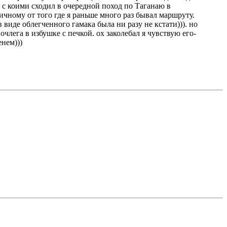
 с коими сходил в очередной поход по Таганаю в
ичному от того где я раньше много раз бывал маршруту.
 виде облегченного гамака была ни разу не кстати))). но
лега в избушке с печкой. ох заколебал я чувствую его-
енем)))