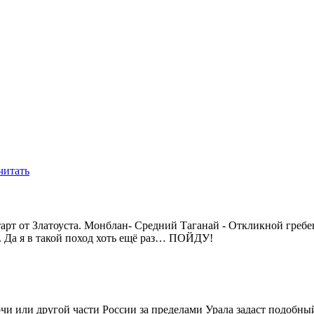
читать
тарт от Златоуста. Монблан- Средний Таганай - Откликной греб
. Да я в такой поход хоть ещё раз… ПОЙДУ!
Сочи или другой части России за пределами Урала задаст подобны