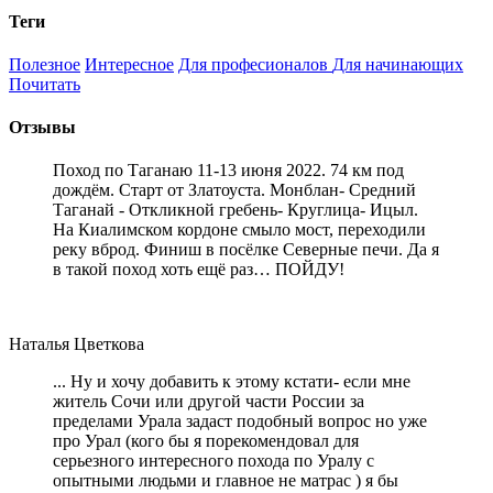
Теги
Полезное
Интересное
Для професионалов
Для начинающих
Почитать
Отзывы
Поход по Таганаю 11-13 июня 2022. 74 км под
дождём. Старт от Златоуста. Монблан- Средний
Таганай - Откликной гребень- Круглица- Ицыл.
На Киалимском кордоне смыло мост, переходили
реку вброд. Финиш в посёлке Северные печи. Да я
в такой поход хоть ещё раз… ПОЙДУ!
Наталья Цветкова
... Ну и хочу добавить к этому кстати- если мне
житель Сочи или другой части России за
пределами Урала задаст подобный вопрос но уже
про Урал (кого бы я порекомендовал для
серьезного интересного похода по Уралу с
опытными людьми и главное не матрас ) я бы