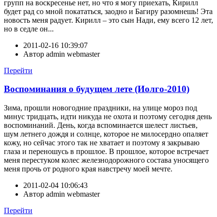
групп на воскресенье нет, но что я могу приехать, Кирилл
будет рад со мной покататься, заодно и Багиру разомнешь! Эта
новость меня радует. Кирилл – это сын Нади, ему всего 12 лет,
но в седле он...
2011-02-16 10:39:07
Автор
admin webmaster
Перейти
Воспоминания о будущем лете (Иолго-2010)
Зима, прошли новогодние праздники, на улице мороз под
минус тридцать, идти никуда не охота и поэтому сегодня день
воспоминаний. День, когда вспоминается шелест листьев,
шум летнего дождя и солнце, которое не милосердно опаляет
кожу, но сейчас этого так не хватает и поэтому я закрываю
глаза и переношусь в прошлое. В прошлое, которое встречает
меня перестуком колес железнодорожного состава уносящего
меня прочь от родного края навстречу моей мечте.
2011-02-04 10:06:43
Автор
admin webmaster
Перейти