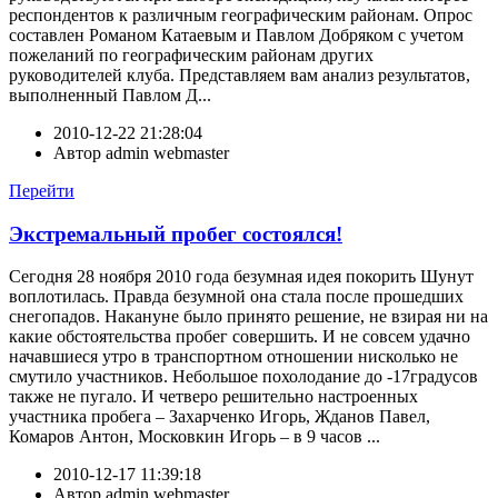
респондентов к различным географическим районам. Опрос
составлен Романом Катаевым и Павлом Добряком с учетом
пожеланий по географическим районам других
руководителей клуба. Представляем вам анализ результатов,
выполненный Павлом Д...
2010-12-22 21:28:04
Автор
admin webmaster
Перейти
Экстремальный пробег состоялся!
Сегодня 28 ноября 2010 года безумная идея покорить Шунут
воплотилась. Правда безумной она стала после прошедших
снегопадов. Накануне было принято решение, не взирая ни на
какие обстоятельства пробег совершить. И не совсем удачно
начавшиеся утро в транспортном отношении нисколько не
смутило участников. Небольшое похолодание до -17градусов
также не пугало. И четверо решительно настроенных
участника пробега – Захарченко Игорь, Жданов Павел,
Комаров Антон, Московкин Игорь – в 9 часов ...
2010-12-17 11:39:18
Автор
admin webmaster