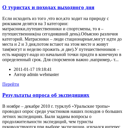
О туристах и походах выходного дня
Если исходить из того ,что все,кто ходит на природу с
рюкзаком делятся на 3 категории:
матрасники,путешественники и спортсмены, то я –
путешественник(на сегодняшний день).Объясню различия
категорий. Матрасники – люди стационарные,могут идти до
места и 2 и 3 дня,потом встают на этом месте и живут
там(могут и неделю прожить ,и две).У путешественников –
есть маршрут-надо из начальной точки придти в конечную в
определенный срок. Для спорсменов важно ,например,- т...
2011-01-17 19:18:41
Автор
admin webmaster
Перейти
Результаты опроса об экспедициях
В ноябре – декабре 2010 г. турклуб «Уральские тропы»
проводил опрос среди участников наших походов о больших
летних экспедициях. Были заданы вопросы о
продолжительности экспедиций, чем туристы
руководствуются при выборе экспедиции, изучался интерес