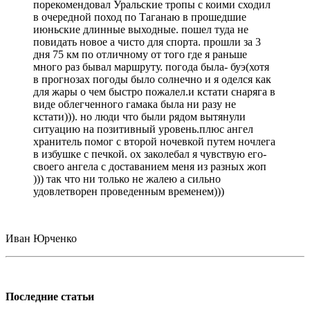
порекомендовал Уральские тропы с коими сходил
в очередной поход по Таганаю в прошедшие
июньские длинные выходные. пошел туда не
повидать новое а чисто для спорта. прошли за 3
дня 75 км по отличному от того где я раньше
много раз бывал маршруту. погода была- буэ(хотя
в прогнозах погоды было солнечно и я оделся как
для жары о чем быстро пожалел.и кстати снаряга в
виде облегченного гамака была ни разу не
кстати))). но люди что были рядом вытянули
ситуацию на позитивный уровень.плюс ангел
хранитель помог с второй ночевкой путем ночлега
в избушке с печкой. ох заколебал я чувствую его-
своего ангела с доставанием меня из разных жоп
))) так что ни только не жалею а сильно
удовлетворен проведенным временем)))
Иван Юрченко
Последние статьи