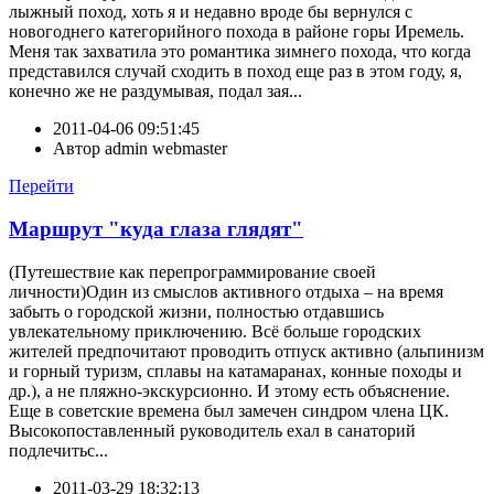
лыжный поход, хоть я и недавно вроде бы вернулся с
новогоднего категорийного похода в районе горы Иремель.
Меня так захватила это романтика зимнего похода, что когда
представился случай сходить в поход еще раз в этом году, я,
конечно же не раздумывая, подал зая...
2011-04-06 09:51:45
Автор
admin webmaster
Перейти
Маршрут "куда глаза глядят"
(Путешествие как перепрограммирование своей
личности)Один из смыслов активного отдыха – на время
забыть о городской жизни, полностью отдавшись
увлекательному приключению. Всё больше городских
жителей предпочитают проводить отпуск активно (альпинизм
и горный туризм, сплавы на катамаранах, конные походы и
др.), а не пляжно-экскурсионно. И этому есть объяснение.
Еще в советские времена был замечен синдром члена ЦК.
Высокопоставленный руководитель ехал в санаторий
подлечитьс...
2011-03-29 18:32:13