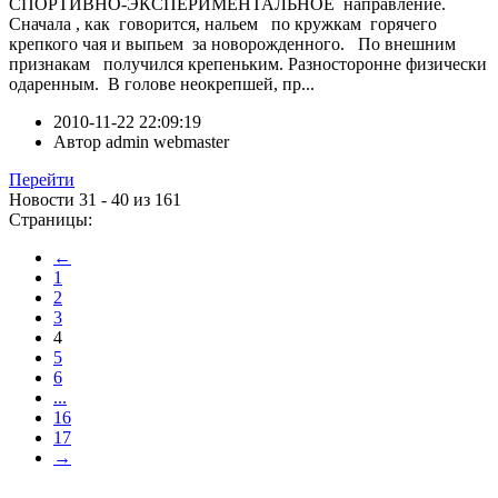
СПОРТИВНО-ЭКСПЕРИМЕНТАЛЬНОЕ направление.
Сначала , как говорится, нальем по кружкам горячего
крепкого чая и выпьем за новорожденного. По внешним
признакам получился крепеньким. Разносторонне физически
одаренным. В голове неокрепшей, пр...
2010-11-22 22:09:19
Автор
admin webmaster
Перейти
Новости 31 - 40 из 161
Страницы:
←
1
2
3
4
5
6
...
16
17
→