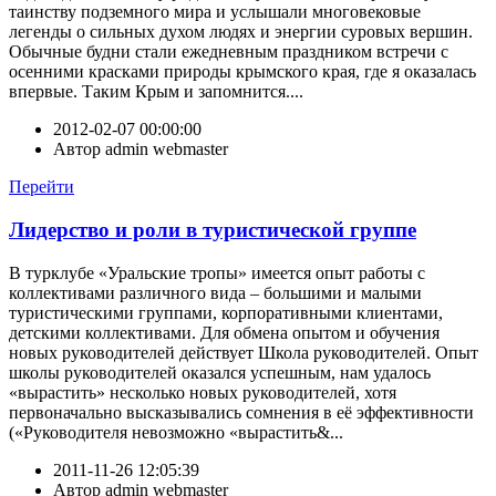
таинству подземного мира и услышали многовековые
легенды о сильных духом людях и энергии суровых вершин.
Обычные будни стали ежедневным праздником встречи с
осенними красками природы крымского края, где я оказалась
впервые. Таким Крым и запомнится....
2012-02-07 00:00:00
Автор
admin webmaster
Перейти
Лидерство и роли в туристической группе
В турклубе «Уральские тропы» имеется опыт работы с
коллективами различного вида – большими и малыми
туристическими группами, корпоративными клиентами,
детскими коллективами. Для обмена опытом и обучения
новых руководителей действует Школа руководителей. Опыт
школы руководителей оказался успешным, нам удалось
«вырастить» несколько новых руководителей, хотя
первоначально высказывались сомнения в её эффективности
(«Руководителя невозможно «вырастить&...
2011-11-26 12:05:39
Автор
admin webmaster