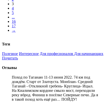
3
4
5
...
16
17
→
Теги
Полезное
Интересное
Для професионалов
Для начинающих
Почитать
Отзывы
Поход по Таганаю 11-13 июня 2022. 74 км под
дождём. Старт от Златоуста. Монблан- Средний
Таганай - Откликной гребень- Круглица- Ицыл.
На Киалимском кордоне смыло мост, переходили
реку вброд. Финиш в посёлке Северные печи. Да я
в такой поход хоть ещё раз… ПОЙДУ!