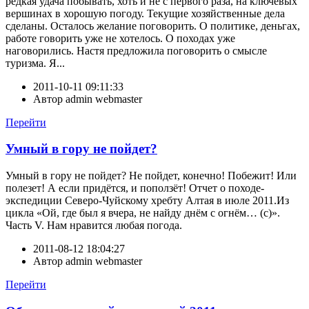
редкая удача побывать, хоть и не с первого раза, на ключевых
вершинах в хорошую погоду. Текущие хозяйственные дела
сделаны. Осталось желание поговорить. О политике, деньгах,
работе говорить уже не хотелось. О походах уже
наговорились. Настя предложила поговорить о смысле
туризма. Я...
2011-10-11 09:11:33
Автор
admin webmaster
Перейти
Умный в гору не пойдет?
Умный в гору не пойдет? Не пойдет, конечно! Побежит! Или
полезет! А если придётся, и поползёт! Отчет о походе-
экспедиции Северо-Чуйскому хребту Алтая в июле 2011.Из
цикла «Ой, где был я вчера, не найду днём с огнём… (с)».
Часть V. Нам нравится любая погода.
2011-08-12 18:04:27
Автор
admin webmaster
Перейти