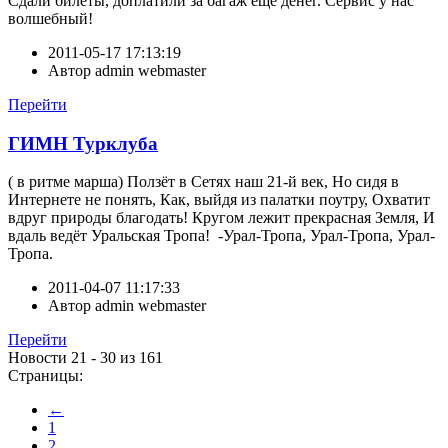
Сдали билеты, доплатили за багаж еще денег. Сервис у нас
волшебный!
2011-05-17 17:13:19
Автор
admin webmaster
Перейти
ГИМН Турклуба
( в ритме марша) Ползёт в Сетях наш 21-й век, Но сидя в
Интернете не понять, Как, выйдя из палатки поутру, Охватит
вдруг природы благодать! Кругом лежит прекрасная Земля, И
вдаль ведёт Уральская Тропа! -Урал-Тропа, Урал-Тропа, Урал-
Тропа.
2011-04-07 11:17:33
Автор
admin webmaster
Перейти
Новости 21 - 30 из 161
Страницы:
←
1
2