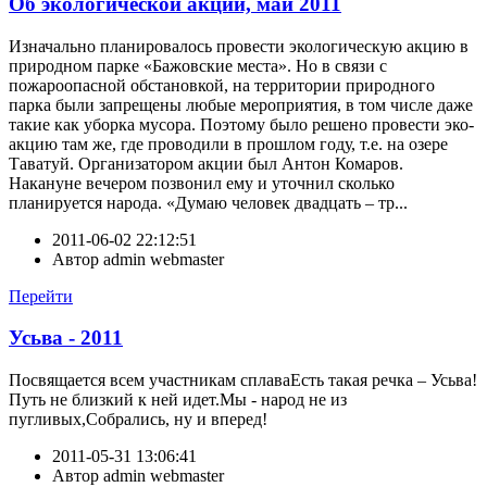
Об экологической акции, май 2011
Изначально планировалось провести экологическую акцию в
природном парке «Бажовские места». Но в связи с
пожароопасной обстановкой, на территории природного
парка были запрещены любые мероприятия, в том числе даже
такие как уборка мусора. Поэтому было решено провести эко-
акцию там же, где проводили в прошлом году, т.е. на озере
Таватуй. Организатором акции был Антон Комаров.
Накануне вечером позвонил ему и уточнил сколько
планируется народа. «Думаю человек двадцать – тр...
2011-06-02 22:12:51
Автор
admin webmaster
Перейти
Усьва - 2011
Посвящается всем участникам сплаваЕсть такая речка – Усьва!
Путь не близкий к ней идет.Мы - народ не из
пугливых,Собрались, ну и вперед!
2011-05-31 13:06:41
Автор
admin webmaster