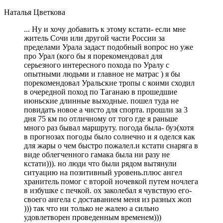
Наталья Цветкова
... Ну и хочу добавить к этому кстати- если мне
житель Сочи или другой части России за
пределами Урала задаст подобный вопрос но уже
про Урал (кого бы я порекомендовал для
серьезного интересного похода по Уралу с
опытными людьми и главное не матрас ) я бы
порекомендовал Уральские тропы с коими сходил
в очередной поход по Таганаю в прошедшие
июньские длинные выходные. пошел туда не
повидать новое а чисто для спорта. прошли за 3
дня 75 км по отличному от того где я раньше
много раз бывал маршруту. погода была- буэ(хотя
в прогнозах погоды было солнечно и я оделся как
для жары о чем быстро пожалел.и кстати снаряга в
виде облегченного гамака была ни разу не
кстати))). но люди что были рядом вытянули
ситуацию на позитивный уровень.плюс ангел
хранитель помог с второй ночевкой путем ночлега
в избушке с печкой. ох заколебал я чувствую его-
своего ангела с доставанием меня из разных жоп
))) так что ни только не жалею а сильно
удовлетворен проведенным временем)))