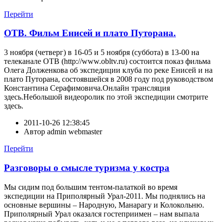
Перейти
ОТВ. Фильм Енисей и плато Путорана.
3 ноября (четверг) в 16-05 и 5 ноября (суббота) в 13-00 на
телеканале ОТВ (http://www.obltv.ru) состоится показ фильма
Олега Долженкова об экспедиции клуба по реке Енисей и на
плато Путорана, состоявшейся в 2008 году под руководством
Константина Серафимовича.Онлайн трансляция
здесь.Небольшой видеоролик по этой экспедиции смотрите
здесь.
2011-10-26 12:38:45
Автор
admin webmaster
Перейти
Разговоры о смысле туризма у костра
Мы сидим под большим тентом-палаткой во время
экспедиции на Приполярный Урал-2011. Мы поднялись на
основные вершины – Народную, Манарагу и Колокольню.
Приполярный Урал оказался гостеприимен – нам выпала