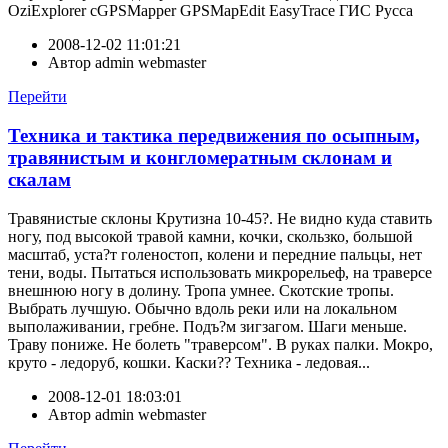
OziExplorer cGPSMapper GPSMapEdit EasyTrace ГИС Русса
2008-12-02 11:01:21
Автор
admin webmaster
Перейти
Техника и тактика передвижения по осыпным,
травянистым и конгломератным склонам и
скалам
Травянистые склоны Крутизна 10-45?. Не видно куда ставить
ногу, под высокой травой камни, кочки, скользко, большой
масштаб, уста?т голеностоп, колени и передние пальцы, нет
тени, воды. Пытаться использовать микрорельеф, на траверсе
внешнюю ногу в долину. Тропа умнее. Скотские тропы.
Выбрать лучшую. Обычно вдоль реки или на локальном
выполаживании, гребне. Подъ?м зигзагом. Шаги меньше.
Траву пониже. Не болеть "траверсом". В руках палки. Мокро,
круто - ледоруб, кошки. Каски?? Техника - ледовая...
2008-12-01 18:03:01
Автор
admin webmaster