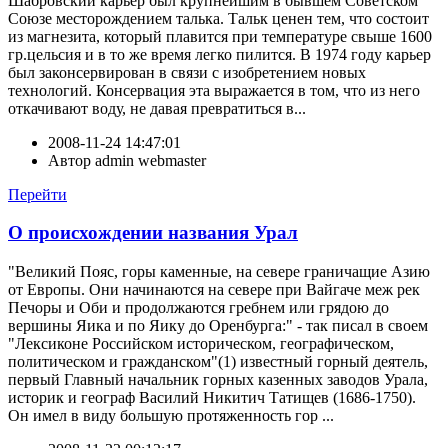
Шабровский карьер был крупнейшим в бывшем Советском
Союзе месторождением талька. Тальк ценен тем, что состоит
из магнезита, который плавится при температуре свыше 1600
гр.цельсия и в то же время легко пилится. В 1974 году карьер
был законсервирован в связи с изобретением новых
технологий. Консервация эта выражается в том, что из него
откачивают воду, не давая превратиться в...
2008-11-24 14:47:01
Автор
admin webmaster
Перейти
О происхождении названия Урал
"Великий Пояс, горы каменные, на севере граничащие Азию
от Европы. Они начинаются на севере при Вайгаче меж рек
Печоры и Оби и продолжаются гребнем или грядою до
вершины Яика и по Яику до Оренбурга:" - так писал в своем
"Лексиконе Российском историческом, географическом,
политическом и гражданском"(1) известный горный деятель,
первый Главный начальник горных казенных заводов Урала,
историк и географ Василий Никитич Татищев (1686-1750).
Он имел в виду большую протяженность гор ...