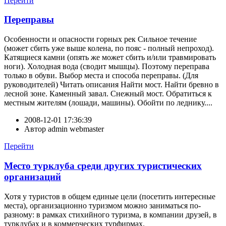
Перейти
Переправы
Особенности и опасности горных рек Сильное течение
(может сбить уже выше колена, по пояс - полный непроход).
Катящиеся камни (опять же может сбить и/или травмировать
ноги). Холодная вода (сводит мышцы). Поэтому переправа
только в обуви. Выбор места и способа переправы. (Для
руководителей) Читать описания Найти мост. Найти бревно в
лесной зоне. Каменный завал. Снежный мост. Обратиться к
местным жителям (лошади, машины). Обойти по леднику....
2008-12-01 17:36:39
Автор
admin webmaster
Перейти
Место турклуба среди других туристических
организаций
Хотя у туристов в общем единые цели (посетить интересные
места), организационно туризмом можно заниматься по-
разному: в рамках стихийного туризма, в компании друзей, в
турклубах и в коммерческих турфирмах.