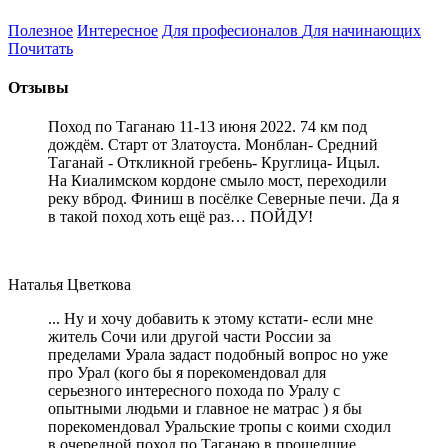
Полезное
Интересное
Для професионалов
Для начинающих
Почитать
Отзывы
Поход по Таганаю 11-13 июня 2022. 74 км под
дождём. Старт от Златоуста. Монблан- Средний
Таганай - Откликной гребень- Круглица- Ицыл.
На Киалимском кордоне смыло мост, переходили
реку вброд. Финиш в посёлке Северные печи. Да я
в такой поход хоть ещё раз… ПОЙДУ!
Наталья Цветкова
... Ну и хочу добавить к этому кстати- если мне
житель Сочи или другой части России за
пределами Урала задаст подобный вопрос но уже
про Урал (кого бы я порекомендовал для
серьезного интересного похода по Уралу с
опытными людьми и главное не матрас ) я бы
порекомендовал Уральские тропы с коими сходил
в очередной поход по Таганаю в прошедшие