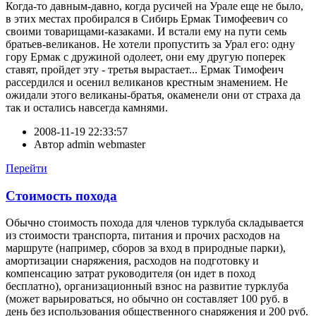
Когда-то давным-давно, когда русичей на Урале еще не было,
в этих местах пробирался в Сибирь Ермак Тимофеевич со
своими товарищами-казаками. И встали ему на пути семь
братьев-великанов. Не хотели пропустить за Урал его: одну
гору Ермак с дружиной одолеет, они ему другую поперек
ставят, пройдет эту - третья вырастает... Ермак Тимофеич
рассердился и осенил великанов крестным знамением. Не
ожидали этого великаны-братья, окаменели они от страха да
так и остались навсегда камнями.
2008-11-19 22:33:57
Автор
admin webmaster
Перейти
Стоимость похода
Обычно стоимость похода для членов турклуба складывается
из стоимости транспорта, питания и прочих расходов на
маршруте (например, сборов за вход в природные парки),
амортизации снаряжения, расходов на подготовку и
компенсацию затрат руководителя (он идет в поход
бесплатно), организационный взнос на развитие турклуба
(может варьироваться, но обычно он составляет 100 руб. в
день без использования общественного снаряжения и 200 руб.