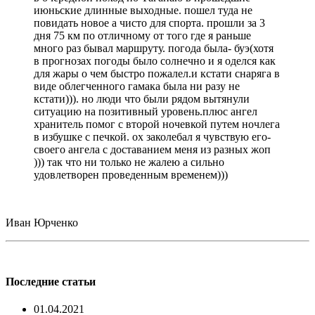
июньские длинные выходные. пошел туда не
повидать новое а чисто для спорта. прошли за 3
дня 75 км по отличному от того где я раньше
много раз бывал маршруту. погода была- буэ(хотя
в прогнозах погоды было солнечно и я оделся как
для жары о чем быстро пожалел.и кстати снаряга в
виде облегченного гамака была ни разу не
кстати))). но люди что были рядом вытянули
ситуацию на позитивный уровень.плюс ангел
хранитель помог с второй ночевкой путем ночлега
в избушке с печкой. ох заколебал я чувствую его-
своего ангела с доставанием меня из разных жоп
))) так что ни только не жалею а сильно
удовлетворен проведенным временем)))
Иван Юрченко
Последние статьи
01.04.2021