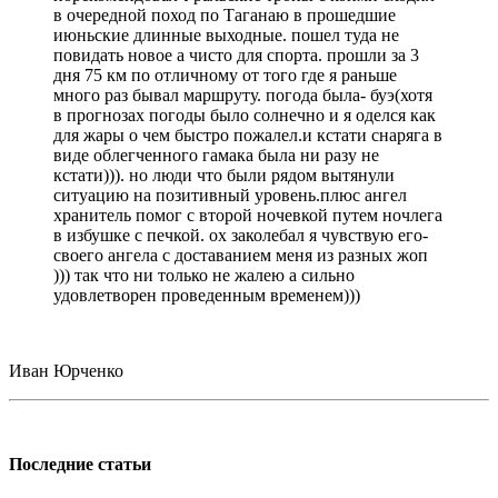
в очередной поход по Таганаю в прошедшие
июньские длинные выходные. пошел туда не
повидать новое а чисто для спорта. прошли за 3
дня 75 км по отличному от того где я раньше
много раз бывал маршруту. погода была- буэ(хотя
в прогнозах погоды было солнечно и я оделся как
для жары о чем быстро пожалел.и кстати снаряга в
виде облегченного гамака была ни разу не
кстати))). но люди что были рядом вытянули
ситуацию на позитивный уровень.плюс ангел
хранитель помог с второй ночевкой путем ночлега
в избушке с печкой. ох заколебал я чувствую его-
своего ангела с доставанием меня из разных жоп
))) так что ни только не жалею а сильно
удовлетворен проведенным временем)))
Иван Юрченко
Последние статьи