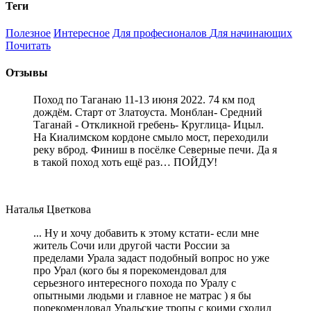
Теги
Полезное
Интересное
Для професионалов
Для начинающих
Почитать
Отзывы
Поход по Таганаю 11-13 июня 2022. 74 км под
дождём. Старт от Златоуста. Монблан- Средний
Таганай - Откликной гребень- Круглица- Ицыл.
На Киалимском кордоне смыло мост, переходили
реку вброд. Финиш в посёлке Северные печи. Да я
в такой поход хоть ещё раз… ПОЙДУ!
Наталья Цветкова
... Ну и хочу добавить к этому кстати- если мне
житель Сочи или другой части России за
пределами Урала задаст подобный вопрос но уже
про Урал (кого бы я порекомендовал для
серьезного интересного похода по Уралу с
опытными людьми и главное не матрас ) я бы
порекомендовал Уральские тропы с коими сходил