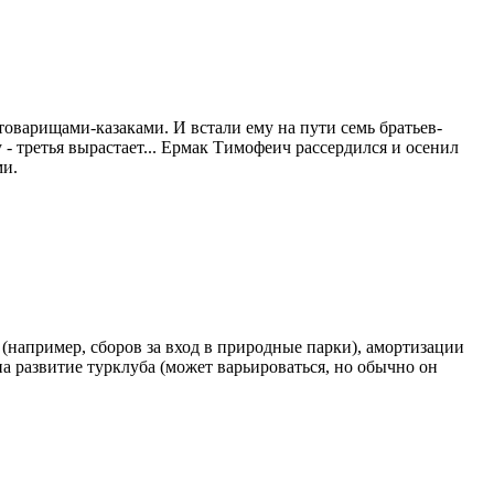
товарищами-казаками. И встали ему на пути семь братьев-
 - третья вырастает... Ермак Тимофеич рассердился и осенил
ми.
(например, сборов за вход в природные парки), амортизации
на развитие турклуба (может варьироваться, но обычно он