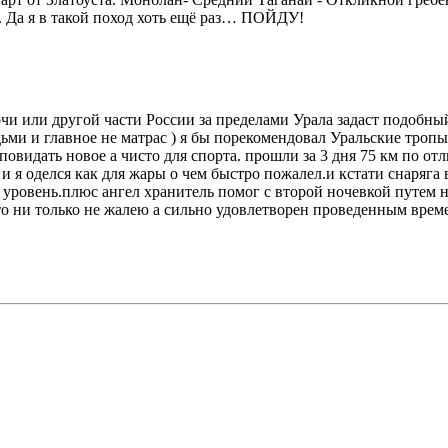
. Да я в такой поход хоть ещё раз… ПОЙДУ!
Сочи или другой части России за пределами Урала задаст подобны
ми и главное не матрас ) я бы порекомендовал Уральские тропы
идать новое а чисто для спорта. прошли за 3 дня 75 км по отл
и я оделся как для жары о чем быстро пожалел.и кстати снаряга в
овень.плюс ангел хранитель помог с второй ночевкой путем ноч
что ни только не жалею а сильно удовлетворен проведенным врем