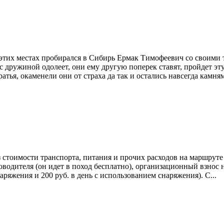
в этих местах пробирался в Сибирь Ермак Тимофеевич со своими 
с дружиной одолеет, они ему другую поперек ставят, пройдет эту
тья, окаменели они от страха да так и остались навсегда камня
 стоимости транспорта, питания и прочих расходов на маршруте 
оводителя (он идет в поход бесплатно), организационный взнос 
аряжения и 200 руб. в день с использованием снаряжения). С...