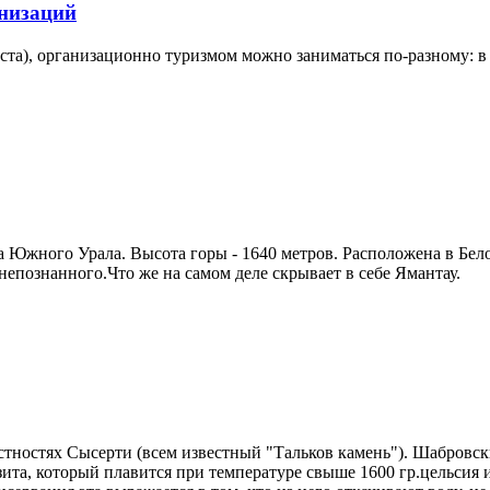
анизаций
ста), организационно туризмом можно заниматься по-разному: в 
чка Южного Урала. Высота горы - 1640 метров. Расположена в Б
епознанного.Что же на самом деле скрывает в себе Ямантау.
крестностях Сысерти (всем известный "Тальков камень"). Шабро
зита, который плавится при температуре свыше 1600 гр.цельсия и