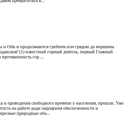
авая превратиться в...
ры и Оби и продолжаются гребнем или грядою до вершины
ажданском"(1) известный горный деятель, первый Главный
протяженность гор ...
 и проведения свободного времени у населения, прошли. Уже
ятость на работе ради ощущения обеспеченности и
ересные природные объ...