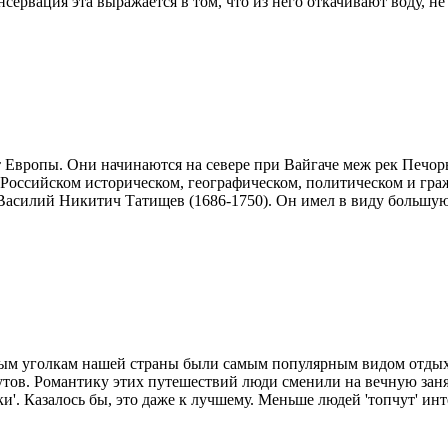
ервация эта выражается в том, что из него откачивают воду, не д
т Европы. Они начинаются на севере при Вайгаче меж рек Печо
е Российском историческом, географическом, политическом и гр
Василий Никитич Татищев (1686-1750). Он имел в виду большую 
ным уголкам нашей страны были самым популярным видом отдыха
рутов. Романтику этих путешествий люди сменили на вечную зан
'. Казалось бы, это даже к лучшему. Меньше людей 'топчут' инт