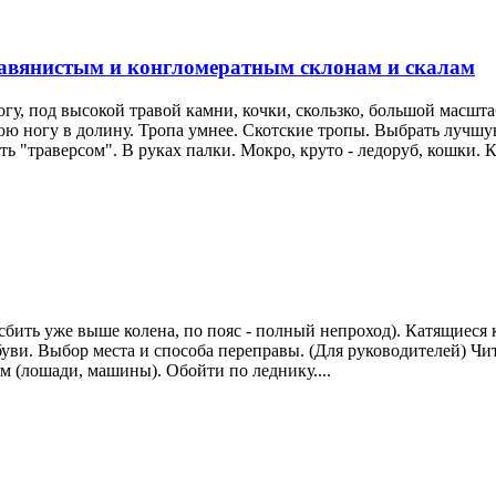
равянистым и конгломератным склонам и скалам
гу, под высокой травой камни, кочки, скользко, большой масштаб
юю ногу в долину. Тропа умнее. Скотские тропы. Выбрать лучш
 "траверсом". В руках палки. Мокро, круто - ледоруб, кошки. Ка
бить уже выше колена, по пояс - полный непроход). Катящиеся к
уви. Выбор места и способа переправы. (Для руководителей) Чит
 (лошади, машины). Обойти по леднику....