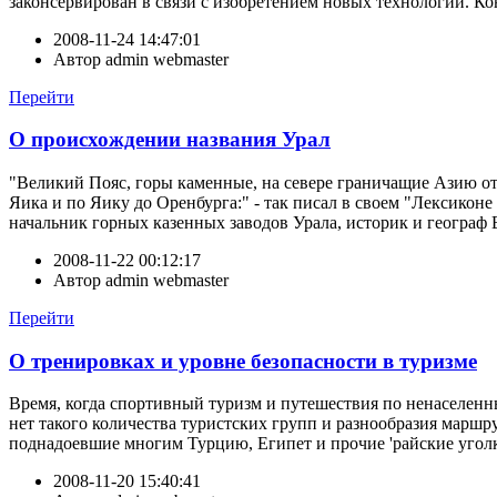
законсервирован в связи с изобретением новых технологий. Конс
2008-11-24 14:47:01
Автор
admin webmaster
Перейти
О происхождении названия Урал
"Великий Пояс, горы каменные, на севере граничащие Азию о
Яика и по Яику до Оренбурга:" - так писал в своем "Лексикон
начальник горных казенных заводов Урала, историк и географ 
2008-11-22 00:12:17
Автор
admin webmaster
Перейти
О тренировках и уровне безопасности в туризме
Время, когда спортивный туризм и путешествия по ненаселен
нет такого количества туристских групп и разнообразия марш
поднадоевшие многим Турцию, Египет и прочие 'райские уголки
2008-11-20 15:40:41