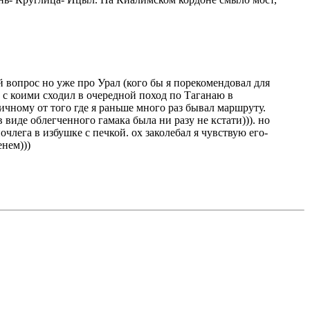
й вопрос но уже про Урал (кого бы я порекомендовал для
 с коими сходил в очередной поход по Таганаю в
ичному от того где я раньше много раз бывал маршруту.
 виде облегченного гамака была ни разу не кстати))). но
лега в избушке с печкой. ох заколебал я чувствую его-
енем)))