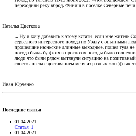
переходили реку вброд. Финиш в посёлке Северные печи
Наталья Цветкова
... Ну и хочу добавить к этому кстати- если мне житель 
серьезного интересного похода по Уралу с опытными людь
прошедшие июньские длинные выходные. пошел туда не пов
погода была- буэ(хотя в прогнозах погоды было солнечно 
люди что были рядом вытянули ситуацию на позитивный ур
своего ангела с доставанием меня из разных жоп ))) так 
Иван Юрченко
Последние статьи
01.04.2021
Статья_1
01.04.2021