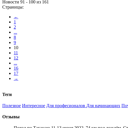
Новости 91 - 100 из 161
Страницы:
←
1
2
...
8
9
10
11
12
...
16
17
→
Теги
Полезное
Интересное
Для професионалов
Для начинающих
По
Отзывы
Поход по Таганаю 11-13 июня 2022. 74 км под дождём. С