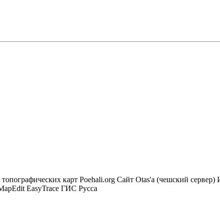
опографических карт Poehali.org Сайт Otas'а (чешский сервер
MapEdit EasyTrace ГИС Русса