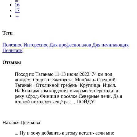
16
17
→
Теги
Полезное
Интересное
Для професионалов
Для начинающих
Почитать
Отзывы
Поход по Таганаю 11-13 июня 2022. 74 км под
дождём. Старт от Златоуста. Монблан- Средний
Таганай - Откликной гребень- Круглица- Ицыл.
На Киалимском кордоне смыло мост, переходили
реку вброд. Финиш в посёлке Северные печи. Да я
в такой поход хоть ещё раз… ПОЙДУ!
Наталья Цветкова
... Ну и хочу добавить к этому кстати- если мне