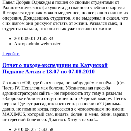
Павел Добряк:Однажды я пошел со своими студентами от
Радиотехнического факультета до главного учебного корпуса.
Я старался идти как можно медленнее, но все равно сильно их
опередил. Дождавшись студентов, я не выдержал и сказал, что
с их шагом они рискуют отстать от жизни. Раздался смех, и
студенты сказали, что они и так уже отстали от жизни.
2010-09-01 21:45:33
Автор
admin webmaster
Перейти
Отчет о походе-экспедиции по Катунской
Подкове Алтая с 18.07 по 07.08.2010
Из цикла «Ой, где был я вчера, не найду днём с огнём… (с)».
Часть IV. Неизлечимая болезнь.Убедительная просьба
администраторам сайта – не переносить эту тему в разделы
«Здоровье и/или его отсутствие» или «Чёрный юмор». Песнь
первая. Где тут рассадник и кто есть разносчики? Давным-
давно, не помню когда, пересекся я с человечищем по имени
MAXIMUS, который сам, видать, болен, и меня, блин, заразил
интересной болезнью. Диагноз: Хачу в паход!...
2010-08-25 15:43:58