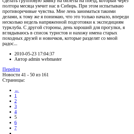
сделать групповую заявку на билеты на поезд, который через
полтора месяца умчит нас в Сибирь. При этом испытываю
противоречивые чувства. Мне лень заниматься такими
делами, к тому же я понимаю, что это только начало, впереди
несколько недель напряженной подготовки к экспедициям
турклуба. С другой стороны, день хороший для прогулки, я
вглядываюсь в список туристов и нахожу имена старых
походных друзей и новичков, которые разделят со мной
радос...
2010-05-23 17:04:37
Автор
admin webmaster
Перейти
Новости 41 - 50 из 161
Страницы:
←
1
2
3
4
5
6
7
...