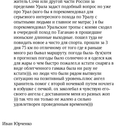
житель Сочи или другой части России за
пределами Урала задаст подобный вопрос но уже
про Урал (кого бы я порекомендовал для
серьезного интересного похода по Уралу с
опытными людьми и главное не матрас ) я бы
порекомендовал Уральские тропы с коими сходил
в очередной поход по Таганаю в прошедшие
июньские длинные выходные. пошел туда не
повидать новое а чисто для спорта. прошли за 3
дня 75 км по отличному от того где я раньше
много раз бывал маршруту. погода была- буэ(хотя
в прогнозах погоды было солнечно и я оделся как
для жары о чем быстро пожалел.и кстати снаряга в
виде облегченного гамака была ни разу не
кстати))). но люди что были рядом вытянули
ситуацию на позитивный уровень.плюс ангел
хранитель помог с второй ночевкой путем ночлега
в избушке с печкой. ох заколебал я чувствую его-
своего ангела с доставанием меня из разных жоп
))) так что ни только не жалею а сильно
удовлетворен проведенным временем)))
Иван Юрченко