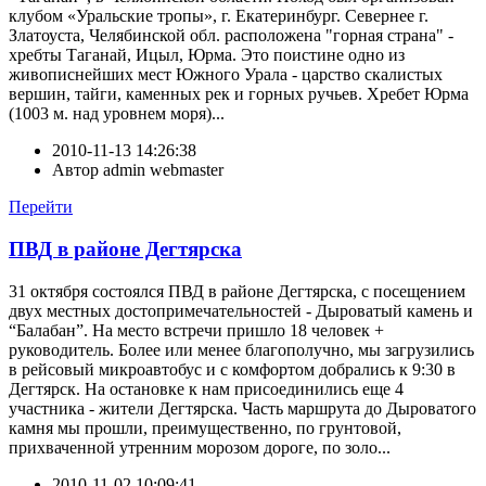
клубом «Уральские тропы», г. Екатеринбург. Севернее г.
Златоуста, Челябинской обл. расположена "горная страна" -
хребты Таганай, Ицыл, Юрма. Это поистине одно из
живописнейших мест Южного Урала - царство скалистых
вершин, тайги, каменных рек и горных ручьев. Хребет Юрма
(1003 м. над уровнем моря)...
2010-11-13 14:26:38
Автор
admin webmaster
Перейти
ПВД в районе Дегтярска
31 октября состоялся ПВД в районе Дегтярска, с посещением
двух местных достопримечательностей - Дыроватый камень и
“Балабан”. На место встречи пришло 18 человек +
руководитель. Более или менее благополучно, мы загрузились
в рейсовый микроавтобус и с комфортом добрались к 9:30 в
Дегтярск. На остановке к нам присоединились еще 4
участника - жители Дегтярска. Часть маршрута до Дыроватого
камня мы прошли, преимущественно, по грунтовой,
прихваченной утренним морозом дороге, по золо...
2010-11-02 10:09:41