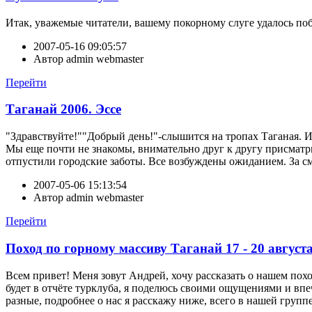
Итак, уважемые читатели, вашему покорному слуге удалось поб
2007-05-16 09:05:57
Автор
admin webmaster
Перейти
Таганай 2006. Эссе
"Здравствуйте!""Добрый день!"-слышится на тропах Таганая. И
Мы еще почти не знакомы, внимательно друг к другу присматрив
отпустили городские заботы. Все возбуждены ожиданием. За с
2007-05-06 15:13:54
Автор
admin webmaster
Перейти
Поход по горному массиву Таганай 17 - 20 августа
Всем привет! Меня зовут Андрей, хочу рассказать о нашем пох
будет в отчёте турклуба, я поделюсь своими ощущениями и впе
разные, подробнее о нас я расскажу ниже, всего в нашей группе