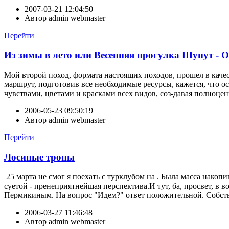
2007-03-21 12:04:50
Автор
admin webmaster
Перейти
Из зимы в лето или Весенняя прогулка Шунут - 
Мой второй поход, формата настоящих походов, прошел в качес
маршрут, подготовив все необходимые ресурсы, кажется, что ос
чувствами, цветами и красками всех видов, соз-давая полноце
2006-05-23 09:50:19
Автор
admin webmaster
Перейти
Лосиные тропы
25 марта не смог я поехать с турклубом на . Была масса накоп
суетой - пренеприятнейшая перспектива.И тут, ба, просвет, в 
Пермикиным. На вопрос "Идем?" ответ положительной. Собств
2006-03-27 11:46:48
Автор
admin webmaster