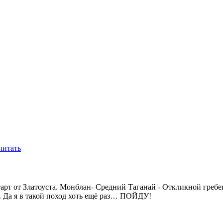
читать
тарт от Златоуста. Монблан- Средний Таганай - Откликной греб
. Да я в такой поход хоть ещё раз… ПОЙДУ!