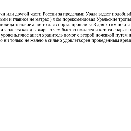
Сочи или другой части России за пределами Урала задаст подобны
ми и главное не матрас ) я бы порекомендовал Уральские тропы
идать новое а чисто для спорта. прошли за 3 дня 75 км по отл
и я оделся как для жары о чем быстро пожалел.и кстати снаряга в
овень.плюс ангел хранитель помог с второй ночевкой путем ноч
что ни только не жалею а сильно удовлетворен проведенным врем