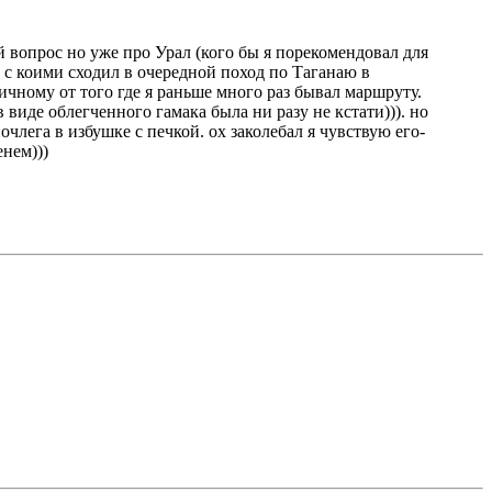
й вопрос но уже про Урал (кого бы я порекомендовал для
 с коими сходил в очередной поход по Таганаю в
ичному от того где я раньше много раз бывал маршруту.
 виде облегченного гамака была ни разу не кстати))). но
лега в избушке с печкой. ох заколебал я чувствую его-
енем)))