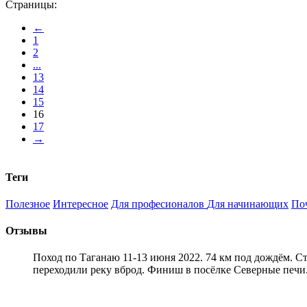
Страницы:
←
1
2
...
13
14
15
16
17
→
Теги
Полезное
Интересное
Для професионалов
Для начинающих
По
Отзывы
Поход по Таганаю 11-13 июня 2022. 74 км под дождём. С
переходили реку вброд. Финиш в посёлке Северные печи