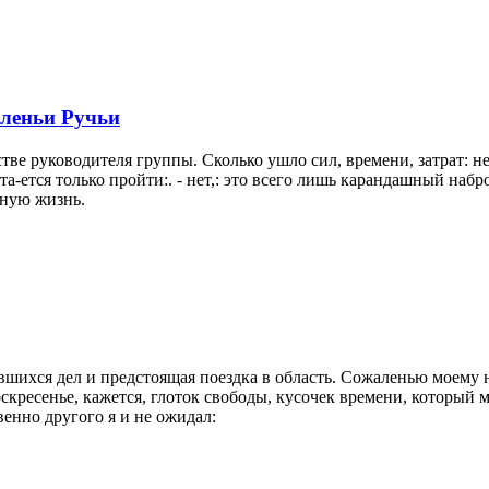
Оленьи Ручьи
тве руководителя группы. Сколько ушло сил, времени, затрат: 
та-ется только пройти:. - нет,: это всего лишь карандашный на
нную жизнь.
ившихся дел и предстоящая поездка в область. Сожаленью моему 
воскресенье, кажется, глоток свободы, кусочек времени, который 
енно другого я и не ожидал: