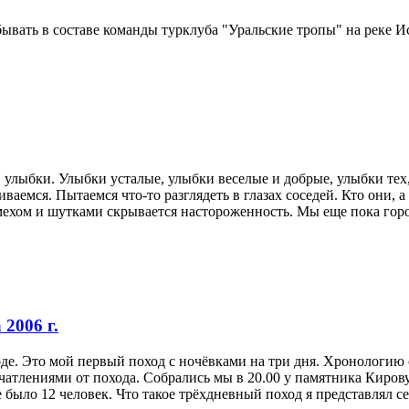
ывать в составе команды турклуба "Уральские тропы" на реке Ис
 улыбки. Улыбки усталые, улыбки веселые и добрые, улыбки тех,
аемся. Пытаемся что-то разглядеть в глазах соседей. Кто они, 
мехом и шутками скрывается настороженность. Мы еще пока горо
 2006 г.
оде. Это мой первый поход с ночёвками на три дня. Хронологию 
чатлениями от похода. Собрались мы в 20.00 у памятника Киров
 было 12 человек. Что такое трёхдневный поход я представлял себ