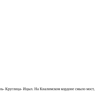
ень- Круглица- Ицыл. На Киалимском кордоне смыло мост,