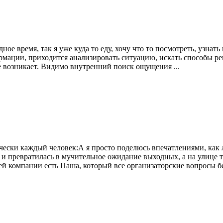
ное время, так я уже куда то еду, хочу что то посмотреть, узна
ации, приходится анализировать ситуацию, искать способы реш
не возникает. Видимо внутренний поиск ощущения ...
чески каждый человек:А я просто поделюсь впечатлениями, как 
й и превратилась в мучительное ожидание выходных, а на улице 
й компании есть Паша, который все организаторские вопросы бере