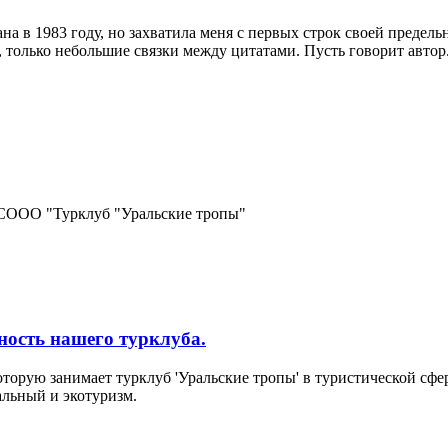
ана в 1983 году, но захватила меня с первых строк своей преде
т, только небольшие связки между цитатами. Пусть говорит автор
 СООО "Турклуб "Уральские тропы"
ность нашего турклуба.
оторую занимает турклуб 'Уральские тропы' в туристической сф
альный и экотуризм.