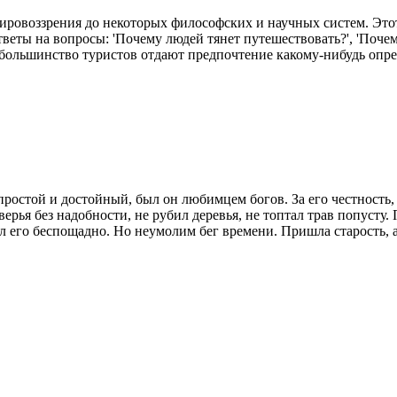
ровоззрения до некоторых философских и научных систем. Этот т
веты на вопросы: 'Почему людей тянет путешествовать?', 'Поч
у большинство туристов отдают предпочтение какому-нибудь опре
к простой и достойный, был он любимцем богов. За его честность
зверья без надобности, не рубил деревья, не топтал трав попуст
л его беспощадно. Но неумолим бег времени. Пришла старость, а 