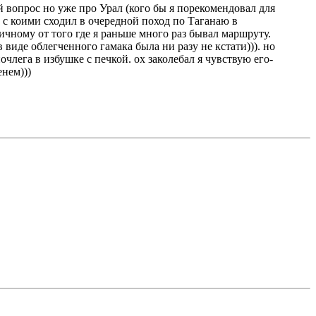
й вопрос но уже про Урал (кого бы я порекомендовал для
 с коими сходил в очередной поход по Таганаю в
ичному от того где я раньше много раз бывал маршруту.
 виде облегченного гамака была ни разу не кстати))). но
лега в избушке с печкой. ох заколебал я чувствую его-
енем)))