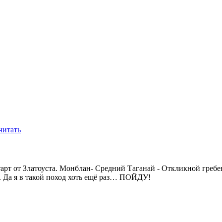
читать
тарт от Златоуста. Монблан- Средний Таганай - Откликной греб
. Да я в такой поход хоть ещё раз… ПОЙДУ!