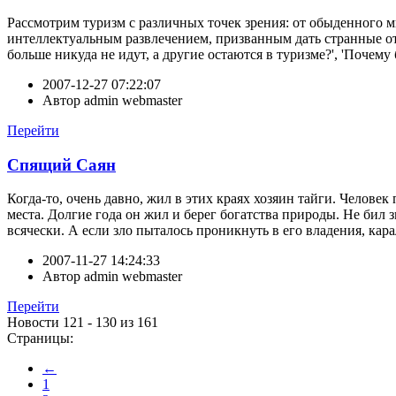
Рассмотрим туризм с различных точек зрения: от обыденного ми
интеллектуальным развлечением, призванным дать странные от
больше никуда не идут, а другие остаются в туризме?', 'Почем
2007-12-27 07:22:07
Автор
admin webmaster
Перейти
Спящий Саян
Когда-то, очень давно, жил в этих краях хозяин тайги. Челове
места. Долгие года он жил и берег богатства природы. Не бил 
всячески. А если зло пыталось проникнуть в его владения, кара
2007-11-27 14:24:33
Автор
admin webmaster
Перейти
Новости 121 - 130 из 161
Страницы:
←
1