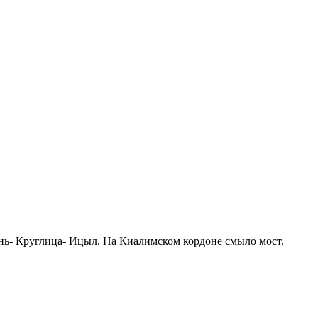
ень- Круглица- Ицыл. На Киалимском кордоне смыло мост,