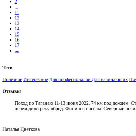
2
...
11
12
13
14
15
16
17
→
Теги
Полезное
Интересное
Для професионалов
Для начинающих
По
Отзывы
Поход по Таганаю 11-13 июня 2022. 74 км под дождём. С
переходили реку вброд. Финиш в посёлке Северные печи
Наталья Цветкова