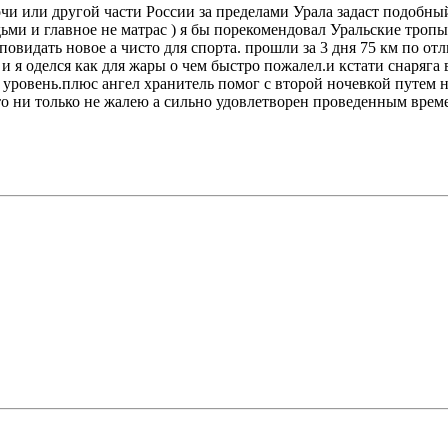
Сочи или другой части России за пределами Урала задаст подобны
ми и главное не матрас ) я бы порекомендовал Уральские тропы
идать новое а чисто для спорта. прошли за 3 дня 75 км по отл
и я оделся как для жары о чем быстро пожалел.и кстати снаряга в
овень.плюс ангел хранитель помог с второй ночевкой путем ноч
что ни только не жалею а сильно удовлетворен проведенным врем