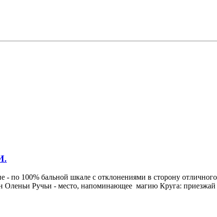
И.
ие - по 100% бальной шкале с отклонениями в сторону отличного.
ьи Ручьи - место, напоминающее магию Круга: приезжай раз, д