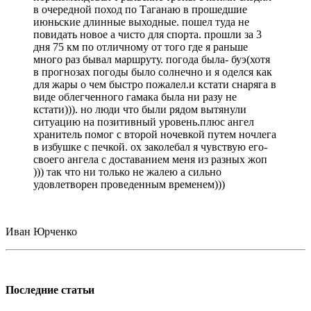
в очередной поход по Таганаю в прошедшие
июньские длинные выходные. пошел туда не
повидать новое а чисто для спорта. прошли за 3
дня 75 км по отличному от того где я раньше
много раз бывал маршруту. погода была- буэ(хотя
в прогнозах погоды было солнечно и я оделся как
для жары о чем быстро пожалел.и кстати снаряга в
виде облегченного гамака была ни разу не
кстати))). но люди что были рядом вытянули
ситуацию на позитивный уровень.плюс ангел
хранитель помог с второй ночевкой путем ночлега
в избушке с печкой. ох заколебал я чувствую его-
своего ангела с доставанием меня из разных жоп
))) так что ни только не жалею а сильно
удовлетворен проведенным временем)))
Иван Юрченко
Последние статьи