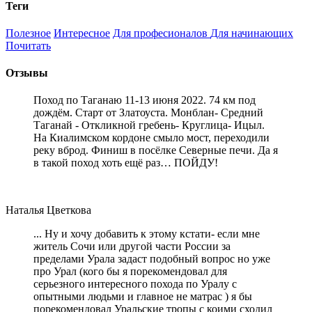
Теги
Полезное
Интересное
Для професионалов
Для начинающих
Почитать
Отзывы
Поход по Таганаю 11-13 июня 2022. 74 км под
дождём. Старт от Златоуста. Монблан- Средний
Таганай - Откликной гребень- Круглица- Ицыл.
На Киалимском кордоне смыло мост, переходили
реку вброд. Финиш в посёлке Северные печи. Да я
в такой поход хоть ещё раз… ПОЙДУ!
Наталья Цветкова
... Ну и хочу добавить к этому кстати- если мне
житель Сочи или другой части России за
пределами Урала задаст подобный вопрос но уже
про Урал (кого бы я порекомендовал для
серьезного интересного похода по Уралу с
опытными людьми и главное не матрас ) я бы
порекомендовал Уральские тропы с коими сходил