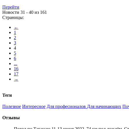
Перейти
Новости 31 - 40 из 161
Страницы:
←
1
2
3
4
5
6
...
16
17
→
Теги
Полезное
Интересное
Для професионалов
Для начинающих
По
Отзывы
Поход по Таганаю 11-13 июня 2022. 74 км под дождём. С