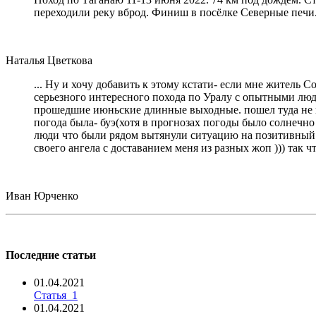
переходили реку вброд. Финиш в посёлке Северные печи
Наталья Цветкова
... Ну и хочу добавить к этому кстати- если мне житель 
серьезного интересного похода по Уралу с опытными людь
прошедшие июньские длинные выходные. пошел туда не пов
погода была- буэ(хотя в прогнозах погоды было солнечно 
люди что были рядом вытянули ситуацию на позитивный ур
своего ангела с доставанием меня из разных жоп ))) так 
Иван Юрченко
Последние статьи
01.04.2021
Статья_1
01.04.2021