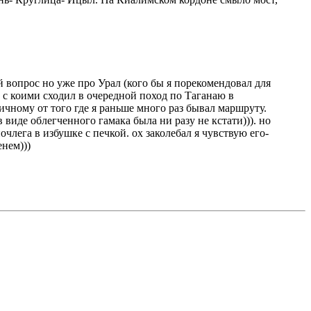
й вопрос но уже про Урал (кого бы я порекомендовал для
 с коими сходил в очередной поход по Таганаю в
ичному от того где я раньше много раз бывал маршруту.
 виде облегченного гамака была ни разу не кстати))). но
лега в избушке с печкой. ох заколебал я чувствую его-
енем)))