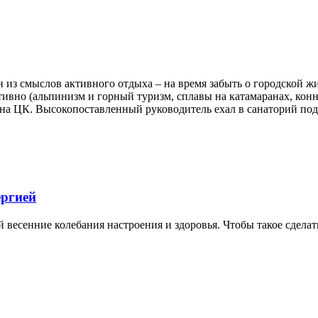
 из смыслов активного отдыха – на время забыть о городской 
вно (альпинизм и горный туризм, сплавы на катамаранах, конны
на ЦК. Высокопоставленный руководитель ехал в санаторий подл
ергией
й весенние колебания настроения и здоровья. Чтобы такое сделат