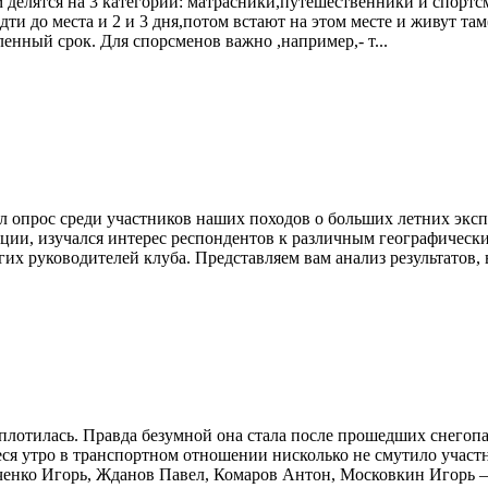
ком делятся на 3 категории: матрасники,путешественники и спор
и до места и 2 и 3 дня,потом встают на этом месте и живут там
енный срок. Для спорсменов важно ,например,- т...
дил опрос среди участников наших походов о больших летних эк
иции, изучался интерес респондентов к различным географичес
их руководителей клуба. Представляем вам анализ результатов,
плотилась. Правда безумной она стала после прошедших снегопа
еся утро в транспортном отношении нисколько не смутило участ
енко Игорь, Жданов Павел, Комаров Антон, Московкин Игорь – в