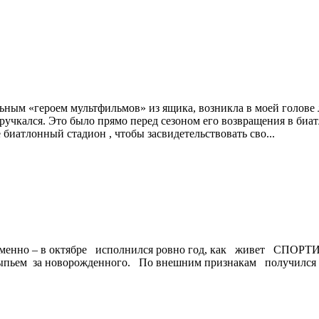
ным «героем мультфильмов» из ящика, возникла в моей голове ле
 поручкался. Это было прямо перед сезоном его возвращения в би
биатлонный стадион , чтобы засвидетельствовать сво...
А именно – в октябре исполнился ровно год, как живет С
 выпьем за новорожденного. По внешним признакам получился 