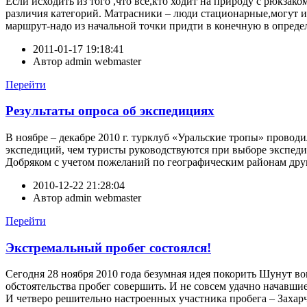
Если исходить из того ,что все,кто ходит на природу с рюкза
различия категорий. Матрасники – люди стационарные,могут идт
маршрут-надо из начальной точки придти в конечную в определ
2011-01-17 19:18:41
Автор
admin webmaster
Перейти
Результаты опроса об экспедициях
В ноябре – декабре 2010 г. турклуб «Уральские тропы» прово
экспедиций, чем туристы руководствуются при выборе экспед
Добряком с учетом пожеланий по географическим районам друг
2010-12-22 21:28:04
Автор
admin webmaster
Перейти
Экстремальный пробег состоялся!
Сегодня 28 ноября 2010 года безумная идея покорить Шунут во
обстоятельства пробег совершить. И не совсем удачно начавши
И четверо решительно настроенных участника пробега – Захарч