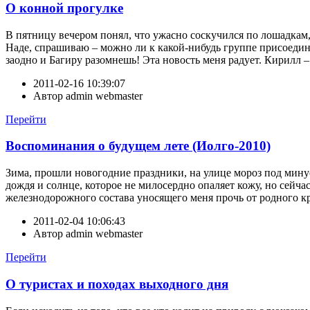
О конной прогулке
В пятницу вечером понял, что ужасно соскучился по лошадкам,
Наде, спрашиваю – можно ли к какой-нибудь группе присоединит
заодно и Багиру разомнешь! Эта новость меня радует. Кирилл – э
2011-02-16 10:39:07
Автор
admin webmaster
Перейти
Воспоминания о будущем лете (Иолго-2010)
Зима, прошли новогодние праздники, на улице мороз под минус
дождя и солнце, которое не милосердно опаляет кожу, но сейчас
железнодорожного состава уносящего меня прочь от родного кр
2011-02-04 10:06:43
Автор
admin webmaster
Перейти
О туристах и походах выходного дня