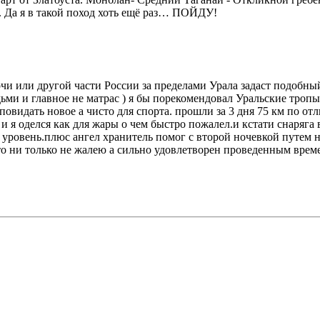
. Да я в такой поход хоть ещё раз… ПОЙДУ!
Сочи или другой части России за пределами Урала задаст подобны
ми и главное не матрас ) я бы порекомендовал Уральские тропы
идать новое а чисто для спорта. прошли за 3 дня 75 км по отл
и я оделся как для жары о чем быстро пожалел.и кстати снаряга в
овень.плюс ангел хранитель помог с второй ночевкой путем ноч
что ни только не жалею а сильно удовлетворен проведенным врем