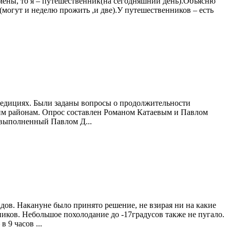
тсмены, то я – путешественник(на сегодняшний день).Объясню
(могут и неделю прожить ,и две).У путешественников – есть
спедициях. Были заданы вопросы о продолжительности
ким районам. Опрос составлен Романом Катаевым и Павлом
 выполненный Павлом Д...
дов. Накануне было принято решение, не взирая ни на какие
ников. Небольшое похолодание до -17градусов также не пугало.
 9 часов ...