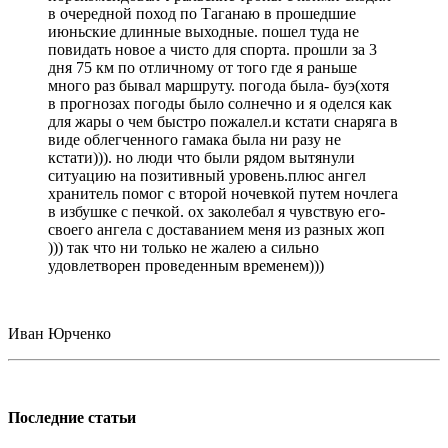
в очередной поход по Таганаю в прошедшие
июньские длинные выходные. пошел туда не
повидать новое а чисто для спорта. прошли за 3
дня 75 км по отличному от того где я раньше
много раз бывал маршруту. погода была- буэ(хотя
в прогнозах погоды было солнечно и я оделся как
для жары о чем быстро пожалел.и кстати снаряга в
виде облегченного гамака была ни разу не
кстати))). но люди что были рядом вытянули
ситуацию на позитивный уровень.плюс ангел
хранитель помог с второй ночевкой путем ночлега
в избушке с печкой. ох заколебал я чувствую его-
своего ангела с доставанием меня из разных жоп
))) так что ни только не жалею а сильно
удовлетворен проведенным временем)))
Иван Юрченко
Последние статьи