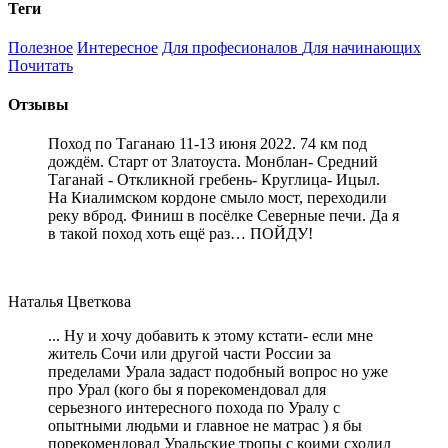
Теги
Полезное
Интересное
Для професионалов
Для начинающих
Почитать
Отзывы
Поход по Таганаю 11-13 июня 2022. 74 км под
дождём. Старт от Златоуста. Монблан- Средний
Таганай - Откликной гребень- Круглица- Ицыл.
На Киалимском кордоне смыло мост, переходили
реку вброд. Финиш в посёлке Северные печи. Да я
в такой поход хоть ещё раз… ПОЙДУ!
Наталья Цветкова
... Ну и хочу добавить к этому кстати- если мне
житель Сочи или другой части России за
пределами Урала задаст подобный вопрос но уже
про Урал (кого бы я порекомендовал для
серьезного интересного похода по Уралу с
опытными людьми и главное не матрас ) я бы
порекомендовал Уральские тропы с коими сходил