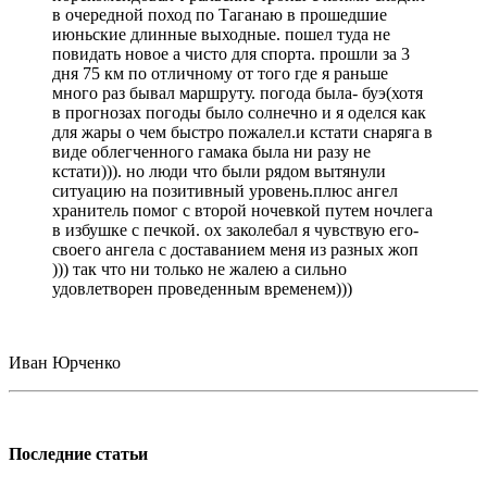
в очередной поход по Таганаю в прошедшие
июньские длинные выходные. пошел туда не
повидать новое а чисто для спорта. прошли за 3
дня 75 км по отличному от того где я раньше
много раз бывал маршруту. погода была- буэ(хотя
в прогнозах погоды было солнечно и я оделся как
для жары о чем быстро пожалел.и кстати снаряга в
виде облегченного гамака была ни разу не
кстати))). но люди что были рядом вытянули
ситуацию на позитивный уровень.плюс ангел
хранитель помог с второй ночевкой путем ночлега
в избушке с печкой. ох заколебал я чувствую его-
своего ангела с доставанием меня из разных жоп
))) так что ни только не жалею а сильно
удовлетворен проведенным временем)))
Иван Юрченко
Последние статьи