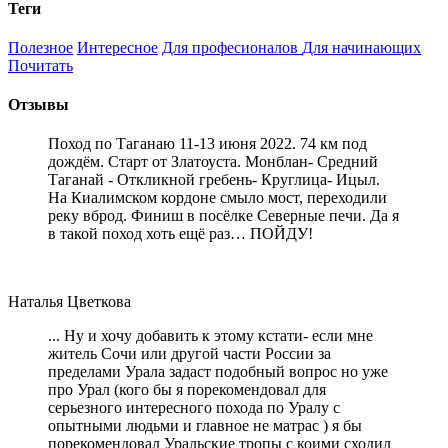
Теги
Полезное
Интересное
Для професионалов
Для начинающих
Почитать
Отзывы
Поход по Таганаю 11-13 июня 2022. 74 км под
дождём. Старт от Златоуста. Монблан- Средний
Таганай - Откликной гребень- Круглица- Ицыл.
На Киалимском кордоне смыло мост, переходили
реку вброд. Финиш в посёлке Северные печи. Да я
в такой поход хоть ещё раз… ПОЙДУ!
Наталья Цветкова
... Ну и хочу добавить к этому кстати- если мне
житель Сочи или другой части России за
пределами Урала задаст подобный вопрос но уже
про Урал (кого бы я порекомендовал для
серьезного интересного похода по Уралу с
опытными людьми и главное не матрас ) я бы
порекомендовал Уральские тропы с коими сходил