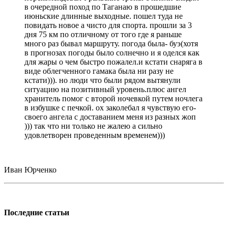
в очередной поход по Таганаю в прошедшие
июньские длинные выходные. пошел туда не
повидать новое а чисто для спорта. прошли за 3
дня 75 км по отличному от того где я раньше
много раз бывал маршруту. погода была- буэ(хотя
в прогнозах погоды было солнечно и я оделся как
для жары о чем быстро пожалел.и кстати снаряга в
виде облегченного гамака была ни разу не
кстати))). но люди что были рядом вытянули
ситуацию на позитивный уровень.плюс ангел
хранитель помог с второй ночевкой путем ночлега
в избушке с печкой. ох заколебал я чувствую его-
своего ангела с доставанием меня из разных жоп
))) так что ни только не жалею а сильно
удовлетворен проведенным временем)))
Иван Юрченко
Последние статьи