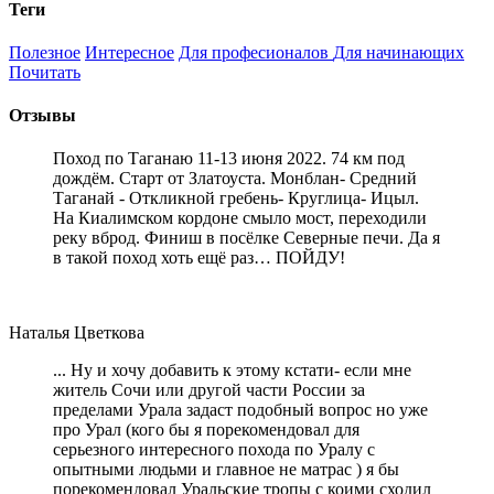
Теги
Полезное
Интересное
Для професионалов
Для начинающих
Почитать
Отзывы
Поход по Таганаю 11-13 июня 2022. 74 км под
дождём. Старт от Златоуста. Монблан- Средний
Таганай - Откликной гребень- Круглица- Ицыл.
На Киалимском кордоне смыло мост, переходили
реку вброд. Финиш в посёлке Северные печи. Да я
в такой поход хоть ещё раз… ПОЙДУ!
Наталья Цветкова
... Ну и хочу добавить к этому кстати- если мне
житель Сочи или другой части России за
пределами Урала задаст подобный вопрос но уже
про Урал (кого бы я порекомендовал для
серьезного интересного похода по Уралу с
опытными людьми и главное не матрас ) я бы
порекомендовал Уральские тропы с коими сходил