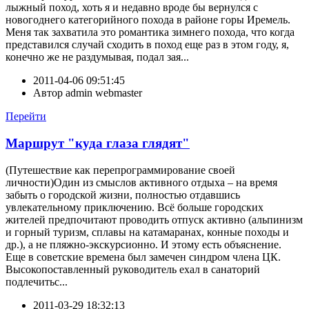
лыжный поход, хоть я и недавно вроде бы вернулся с
новогоднего категорийного похода в районе горы Иремель.
Меня так захватила это романтика зимнего похода, что когда
представился случай сходить в поход еще раз в этом году, я,
конечно же не раздумывая, подал зая...
2011-04-06 09:51:45
Автор
admin webmaster
Перейти
Маршрут "куда глаза глядят"
(Путешествие как перепрограммирование своей
личности)Один из смыслов активного отдыха – на время
забыть о городской жизни, полностью отдавшись
увлекательному приключению. Всё больше городских
жителей предпочитают проводить отпуск активно (альпинизм
и горный туризм, сплавы на катамаранах, конные походы и
др.), а не пляжно-экскурсионно. И этому есть объяснение.
Еще в советские времена был замечен синдром члена ЦК.
Высокопоставленный руководитель ехал в санаторий
подлечитьс...
2011-03-29 18:32:13