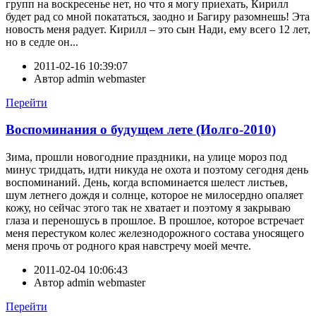
групп на воскресенье нет, но что я могу приехать, Кирилл
будет рад со мной покататься, заодно и Багиру разомнешь! Эта
новость меня радует. Кирилл – это сын Нади, ему всего 12 лет,
но в седле он...
2011-02-16 10:39:07
Автор
admin webmaster
Перейти
Воспоминания о будущем лете (Иолго-2010)
Зима, прошли новогодние праздники, на улице мороз под
минус тридцать, идти никуда не охота и поэтому сегодня день
воспоминаний. День, когда вспоминается шелест листьев,
шум летнего дождя и солнце, которое не милосердно опаляет
кожу, но сейчас этого так не хватает и поэтому я закрываю
глаза и переношусь в прошлое. В прошлое, которое встречает
меня перестуком колес железнодорожного состава уносящего
меня прочь от родного края навстречу моей мечте.
2011-02-04 10:06:43
Автор
admin webmaster
Перейти