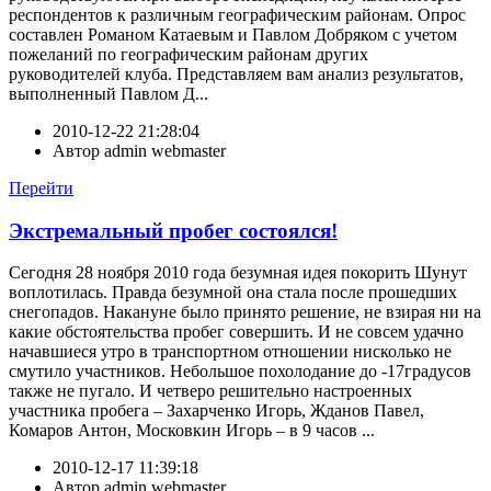
респондентов к различным географическим районам. Опрос
составлен Романом Катаевым и Павлом Добряком с учетом
пожеланий по географическим районам других
руководителей клуба. Представляем вам анализ результатов,
выполненный Павлом Д...
2010-12-22 21:28:04
Автор
admin webmaster
Перейти
Экстремальный пробег состоялся!
Сегодня 28 ноября 2010 года безумная идея покорить Шунут
воплотилась. Правда безумной она стала после прошедших
снегопадов. Накануне было принято решение, не взирая ни на
какие обстоятельства пробег совершить. И не совсем удачно
начавшиеся утро в транспортном отношении нисколько не
смутило участников. Небольшое похолодание до -17градусов
также не пугало. И четверо решительно настроенных
участника пробега – Захарченко Игорь, Жданов Павел,
Комаров Антон, Московкин Игорь – в 9 часов ...
2010-12-17 11:39:18
Автор
admin webmaster