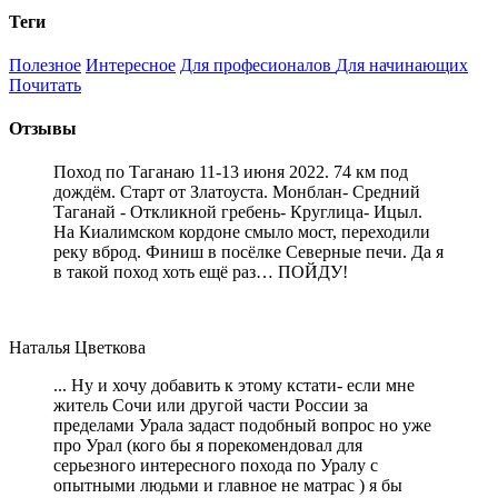
Теги
Полезное
Интересное
Для професионалов
Для начинающих
Почитать
Отзывы
Поход по Таганаю 11-13 июня 2022. 74 км под
дождём. Старт от Златоуста. Монблан- Средний
Таганай - Откликной гребень- Круглица- Ицыл.
На Киалимском кордоне смыло мост, переходили
реку вброд. Финиш в посёлке Северные печи. Да я
в такой поход хоть ещё раз… ПОЙДУ!
Наталья Цветкова
... Ну и хочу добавить к этому кстати- если мне
житель Сочи или другой части России за
пределами Урала задаст подобный вопрос но уже
про Урал (кого бы я порекомендовал для
серьезного интересного похода по Уралу с
опытными людьми и главное не матрас ) я бы