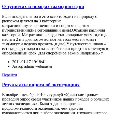
О туристах и походах выходного дня
Если исходить из того ,что все,кто ходит на природу с
рюкзаком делятся на 3 категории:
матрасники,путешественники и спортсмены, то я –
путешественник(на сегодняшний день).Объясню различия
категорий. Матрасники – люди стационарные,могут идти до
места и 2 и 3 дня,потом встают на этом месте и живут
там(могут и неделю прожить ,и две).У путешественников –
есть маршрут-надо из начальной точки придти в конечную в
определенный срок. Для спорсменов важно ,например,- т...
2011-01-17 19:18:41
Автор
admin webmaster
Перейти
Результаты опроса об экспедициях
В ноябре – декабре 2010 г. турклуб «Уральские тропы»
проводил опрос среди участников наших походов о больших
летних экспедициях. Были заданы вопросы о
продолжительности экспедиций, чем туристы
руководствуются при выборе экспедиции, изучался интерес