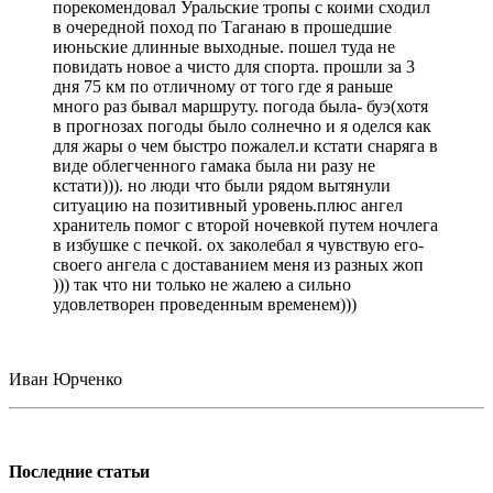
порекомендовал Уральские тропы с коими сходил
в очередной поход по Таганаю в прошедшие
июньские длинные выходные. пошел туда не
повидать новое а чисто для спорта. прошли за 3
дня 75 км по отличному от того где я раньше
много раз бывал маршруту. погода была- буэ(хотя
в прогнозах погоды было солнечно и я оделся как
для жары о чем быстро пожалел.и кстати снаряга в
виде облегченного гамака была ни разу не
кстати))). но люди что были рядом вытянули
ситуацию на позитивный уровень.плюс ангел
хранитель помог с второй ночевкой путем ночлега
в избушке с печкой. ох заколебал я чувствую его-
своего ангела с доставанием меня из разных жоп
))) так что ни только не жалею а сильно
удовлетворен проведенным временем)))
Иван Юрченко
Последние статьи