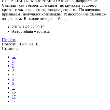
СПОРТИВНО-ЭКСПЕРИМЕНТАЛЬНОЕ направление.
Сначала , как говорится, нальем по кружкам горячего
крепкого чая и выпьем за новорожденного. По внешним
признакам получился крепеньким. Разносторонне физически
одаренным. В голове неокрепшей, пр...
2010-11-22 22:09:19
Автор
admin webmaster
Перейти
Новости 31 - 40 из 161
Страницы:
←
1
2
3
4
5
6
...
16
17
→