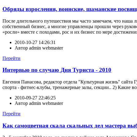
Обряды взросления, воинские, шаманские посвящ
После длительного путешествия мы часто замечаем, что наша л
собственный бизнес, а многие управленцы прошли через руково
«росли» вместе с походами, рос и их бизнес по мере достижен
2010-10-27 14:26:31
Автор
admin webmaster
Перейти
Интервью по случаю Дня Туриста - 2010
Евгения Панасова, редактор отдела "Культурная жизнь" сайта 
спорта - фитнес-клубы, тренажерные залы, секции.. 2) Какие в
2010-09-27 22:46:25
Автор
admin webmaster
Перейти
Как самоцветная скала скальных дел мастера вы