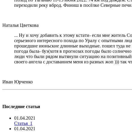
переходили реку вброд. Финиш в посёлке Северные печи
Наталья Цветкова
... Ну и хочу добавить к этому кстати- если мне житель 
серьезного интересного похода по Уралу с опытными людь
прошедшие июньские длинные выходные. пошел туда не пов
погода была- буэ(хотя в прогнозах погоды было солнечно 
люди что были рядом вытянули ситуацию на позитивный ур
своего ангела с доставанием меня из разных жоп ))) так 
Иван Юрченко
Последние статьи
01.04.2021
Статья_1
01.04.2021