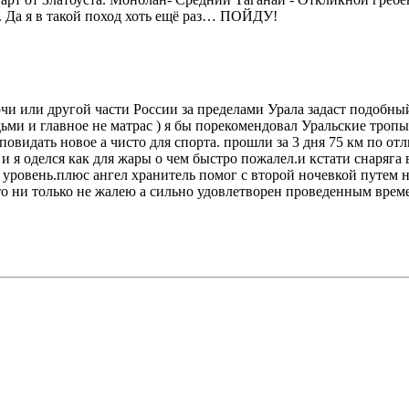
. Да я в такой поход хоть ещё раз… ПОЙДУ!
Сочи или другой части России за пределами Урала задаст подобны
ми и главное не матрас ) я бы порекомендовал Уральские тропы
идать новое а чисто для спорта. прошли за 3 дня 75 км по отл
и я оделся как для жары о чем быстро пожалел.и кстати снаряга в
овень.плюс ангел хранитель помог с второй ночевкой путем ноч
что ни только не жалею а сильно удовлетворен проведенным врем