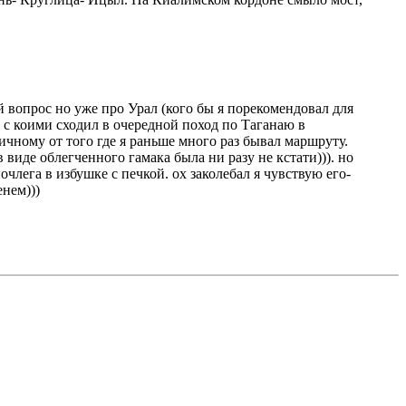
й вопрос но уже про Урал (кого бы я порекомендовал для
 с коими сходил в очередной поход по Таганаю в
ичному от того где я раньше много раз бывал маршруту.
 виде облегченного гамака была ни разу не кстати))). но
лега в избушке с печкой. ох заколебал я чувствую его-
енем)))