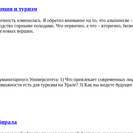
ения и туризм
ичность изменилась. Я обратил внимание на то, что альпинизм 
дство горными походами. Что первично, а что – вторично, бизн
ия новых вершин.
Гуманитарного Университета: 1) Что привлекает современных люд
озможности есть для туризма на Урале? 3) Как вы видите будущее
бирала