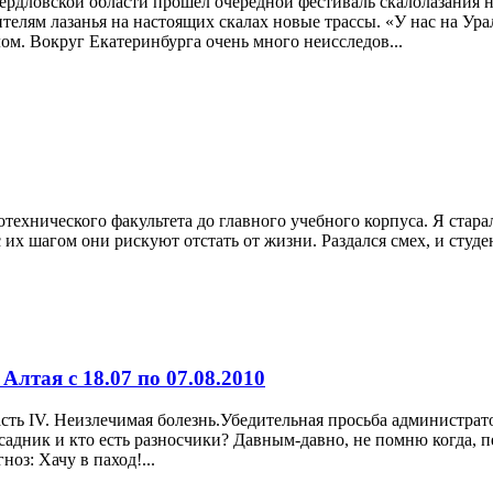
Свердловской области прошел очередной фестиваль скалолазания н
телям лазанья на настоящих скалах новые трассы. «У нас на Ура
м. Вокруг Екатеринбурга очень много неисследов...
ехнического факультета до главного учебного корпуса. Я старал
 их шагом они рискуют отстать от жизни. Раздался смех, и студе
Алтая с 18.07 по 07.08.2010
Часть IV. Неизлечимая болезнь.Убедительная просьба администрат
ссадник и кто есть разносчики? Давным-давно, не помню когда,
ноз: Хачу в паход!...