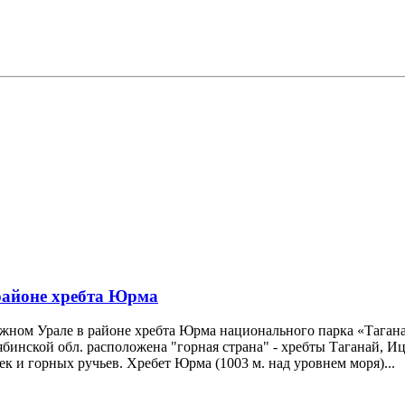
районе хребта Юрма
 Южном Урале в районе хребта Юрма национального парка «Таган
Челябинской обл. расположена "горная страна" - хребты Таганай
к и горных ручьев. Хребет Юрма (1003 м. над уровнем моря)...