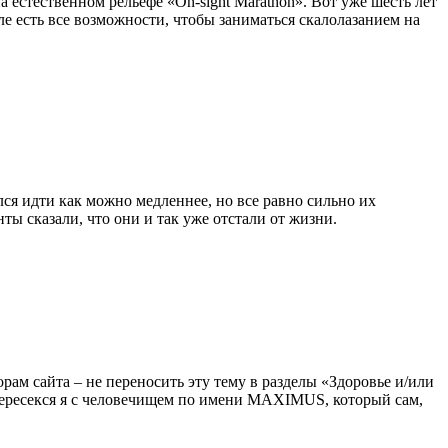
а естественном рельефе «On-sight Marathon». Вот уже шесть лет
ле есть все возможности, чтобы заниматься скалолазанием на
ся идти как можно медленнее, но все равно сильно их
нты сказали, что они и так уже отстали от жизни.
орам сайта – не переносить эту тему в разделы «Здоровье и/или
 пересекся я с человечищем по имени MAXIMUS, который сам,