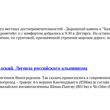
вух местных достопримечательностей - Дыроватый камень и “Бал
оавтобус и с комфортом добрались к 9:30 в Дегтярск. На остано
нно, по грунтовой, прихваченной утренним морозом дороге, по 
дский. Легенда российского альпинизма
Евгением Виноградским. Так сказать прикоснулись к современной
опроход – траверс 4-х вершин Канченджанги (8586м) (в составе
гималайских восьмитысячника Шиша-Пангму (8013м) и Чо-Ойю (8.