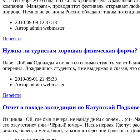
3 - 5 сентября 2010 года, на скалах в районе села Арамашево 
компания «Манарага», проводя этот фестиваль, открывает люби
природе. Немногие регионы России обладают таким потенциало
2010-09-09 12:37:13
Автор
admin webmaster
Перейти
Нужна ли туристам хорошая физическая форма?
Павел Добряк:Однажды я пошел со своими студентами от Радиот
опередил. Дождавшись студентов, я не выдержал и сказал, что с
2010-09-01 21:45:33
Автор
admin webmaster
Перейти
Отчет о походе-экспедиции по Катунской Подкове 
Из цикла «Ой, где был я вчера, не найду днём с огнём… (с)». 
его отсутствие» или «Чёрный юмор». Песнь первая. Где тут ра
видать, болен, и меня, блин, заразил интересной болезнью. Диаг