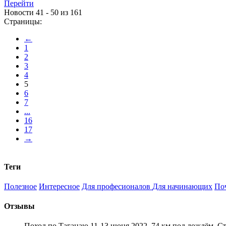
Перейти
Новости 41 - 50 из 161
Страницы:
←
1
2
3
4
5
6
7
...
16
17
→
Теги
Полезное
Интересное
Для професионалов
Для начинающих
По
Отзывы
Поход по Таганаю 11-13 июня 2022. 74 км под дождём. С