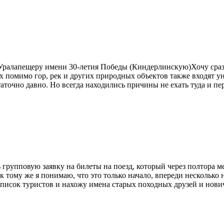
Уралапещеру имени 30-летия Победы (Киндерлинскую)Хочу сразу 
х помимо гор, рек и других природных объектов также входят у
очно давно. Но всегда находились причины не ехать туда и пер
 групповую заявку на билеты на поезд, который через полтора 
к тому же я понимаю, что это только начало, впереди несколько
писок туристов и нахожу имена старых походных друзей и новичк