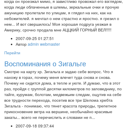
когда он проезжал мимо, я завистливо провожал его взглядом,
когда люди облаченные в шлемы, зеркальные очки и прочую
амуницию пролетали по улицам, я глядел на них, как на
небожителей. я мечтал о нем страстно и яростно. я грезил о
нем... И вот свершилось! Моя хорошая подруга уезжая в
Америку, срочно продала мне АЦЦКИЙ ГОРНЫЙ ВЕЛ!!!!!
2007-09-25 01:27:51
Автор
admin webmaster
Перейти
Воспоминания о Зигальге
Смотрю на карту хр. Зигальга и задаю себе вопрос. Что я
нахожу в горах, почему меня влечет туда снова и снова.
Почему не сидится дома, в тепле и уюте. И думаю, что в этот
раз, пройдя с группой десятки километров по заповеднику, по
тайге, курумам, болотам, медвежьим следам, ощутив на себе
все трудности перехода, посетив все три Шелома хребта
Зигальга - понимаю, что тянет красота природы, трепетное
прикосновение ветра на вершине, необычайно красивые
закаты... всего не перечислить и словами не п...
2007-09-18 09:37:44