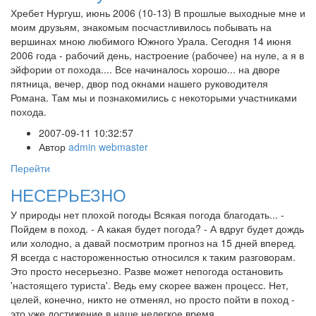
Хребет Нургуш, июнь 2006 (10-13) В прошлые выходные мне и
моим друзьям, знакомым посчастливилось побывать на
вершинах мною любимого Южного Урала. Сегодня 14 июня
2006 года - рабочий день, настроение (рабочее) на нуле, а я в
эйфории от похода.... Все начиналось хорошо... на дворе
пятница, вечер, двор под окнами нашего руководителя
Романа. Там мы и познакомились с некоторыми участниками
похода.
2007-09-11 10:32:57
Автор
admin webmaster
Перейти
НЕСЕРЬЕЗНО
У природы нет плохой погоды Всякая погода благодать... -
Пойдем в поход. - А какая будет погода? - А вдруг будет дождь
или холодно, а давай посмотрим прогноз на 15 дней вперед.
Я всегда с настороженностью относился к таким разговорам.
Это просто несерьезно. Разве может непогода остановить
'настоящего туриста'. Ведь ему скорее важен процесс. Нет,
целей, конечно, никто не отменял, но просто пойти в поход -
это уже достижение в наше нелегкое время.