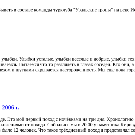
ывать в составе команды турклуба "Уральские тропы" на реке Ис
 улыбки. Улыбки усталые, улыбки веселые и добрые, улыбки тех,
аемся. Пытаемся что-то разглядеть в глазах соседей. Кто они, 
мехом и шутками скрывается настороженность. Мы еще пока горо
 2006 г.
оде. Это мой первый поход с ночёвками на три дня. Хронологию 
чатлениями от похода. Собрались мы в 20.00 у памятника Киров
 было 12 человек. Что такое трёхдневный поход я представлял себ