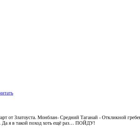
читать
тарт от Златоуста. Монблан- Средний Таганай - Откликной греб
. Да я в такой поход хоть ещё раз… ПОЙДУ!