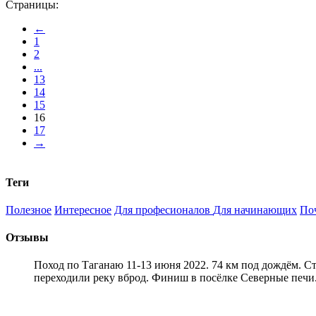
Страницы:
←
1
2
...
13
14
15
16
17
→
Теги
Полезное
Интересное
Для професионалов
Для начинающих
По
Отзывы
Поход по Таганаю 11-13 июня 2022. 74 км под дождём. С
переходили реку вброд. Финиш в посёлке Северные печи