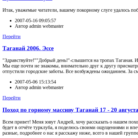
Итак, уважемые читатели, вашему покорному слуге удалось поб
2007-05-16 09:05:57
Автор
admin webmaster
Перейти
Таганай 2006. Эссе
"Здравствуйте!""Добрый день!"-слышится на тропах Таганая. И
Мы еще почти не знакомы, внимательно друг к другу присматрив
отпустили городские заботы. Все возбуждены ожиданием. За с
2007-05-06 15:13:54
Автор
admin webmaster
Перейти
Поход по горному массиву Таганай 17 - 20 августа
Всем привет! Меня зовут Андрей, хочу рассказать о нашем пох
будет в отчёте турклуба, я поделюсь своими ощущениями и впе
разные, подробнее о нас я расскажу ниже, всего в нашей группе