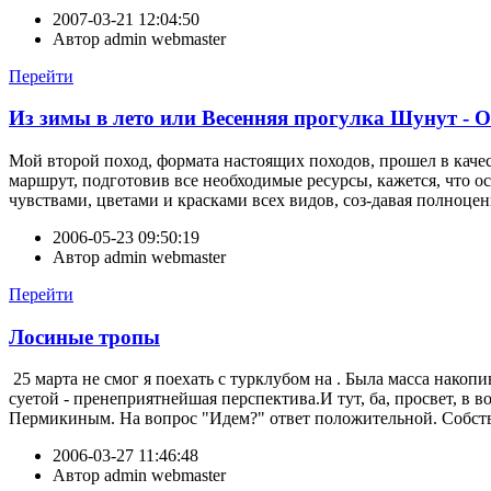
2007-03-21 12:04:50
Автор
admin webmaster
Перейти
Из зимы в лето или Весенняя прогулка Шунут - 
Мой второй поход, формата настоящих походов, прошел в качес
маршрут, подготовив все необходимые ресурсы, кажется, что ос
чувствами, цветами и красками всех видов, соз-давая полноце
2006-05-23 09:50:19
Автор
admin webmaster
Перейти
Лосиные тропы
25 марта не смог я поехать с турклубом на . Была масса накоп
суетой - пренеприятнейшая перспектива.И тут, ба, просвет, в 
Пермикиным. На вопрос "Идем?" ответ положительной. Собств
2006-03-27 11:46:48
Автор
admin webmaster