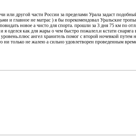
Сочи или другой части России за пределами Урала задаст подобны
ми и главное не матрас ) я бы порекомендовал Уральские тропы
идать новое а чисто для спорта. прошли за 3 дня 75 км по отл
и я оделся как для жары о чем быстро пожалел.и кстати снаряга в
овень.плюс ангел хранитель помог с второй ночевкой путем ноч
что ни только не жалею а сильно удовлетворен проведенным врем