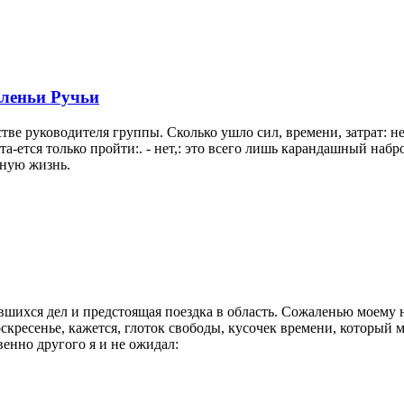
Оленьи Ручьи
тве руководителя группы. Сколько ушло сил, времени, затрат: 
та-ется только пройти:. - нет,: это всего лишь карандашный на
нную жизнь.
ившихся дел и предстоящая поездка в область. Сожаленью моему 
воскресенье, кажется, глоток свободы, кусочек времени, который 
енно другого я и не ожидал: