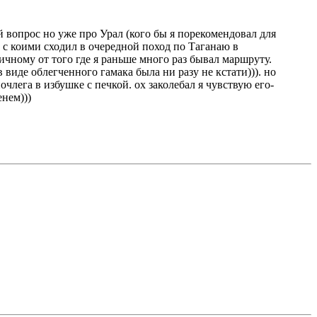
й вопрос но уже про Урал (кого бы я порекомендовал для
 с коими сходил в очередной поход по Таганаю в
ичному от того где я раньше много раз бывал маршруту.
 виде облегченного гамака была ни разу не кстати))). но
лега в избушке с печкой. ох заколебал я чувствую его-
енем)))