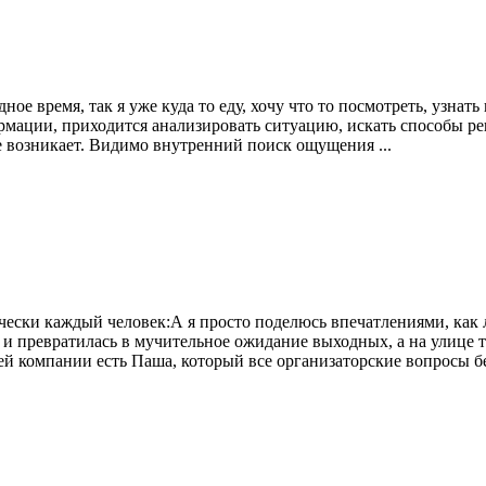
ное время, так я уже куда то еду, хочу что то посмотреть, узна
ации, приходится анализировать ситуацию, искать способы реш
не возникает. Видимо внутренний поиск ощущения ...
чески каждый человек:А я просто поделюсь впечатлениями, как 
й и превратилась в мучительное ожидание выходных, а на улице 
й компании есть Паша, который все организаторские вопросы бере