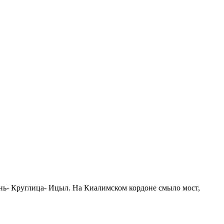
ень- Круглица- Ицыл. На Киалимском кордоне смыло мост,