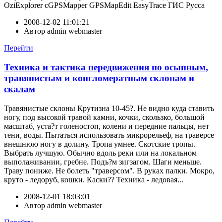
OziExplorer cGPSMapper GPSMapEdit EasyTrace ГИС Русса
2008-12-02 11:01:21
Автор
admin webmaster
Перейти
Техника и тактика передвижения по осыпным,
травянистым и конгломератным склонам и
скалам
Травянистые склоны Крутизна 10-45?. Не видно куда ставить
ногу, под высокой травой камни, кочки, скользко, большой
масштаб, уста?т голеностоп, колени и передние пальцы, нет
тени, воды. Пытаться использовать микрорельеф, на траверсе
внешнюю ногу в долину. Тропа умнее. Скотские тропы.
Выбрать лучшую. Обычно вдоль реки или на локальном
выполаживании, гребне. Подъ?м зигзагом. Шаги меньше.
Траву пониже. Не болеть "траверсом". В руках палки. Мокро,
круто - ледоруб, кошки. Каски?? Техника - ледовая...
2008-12-01 18:03:01
Автор
admin webmaster