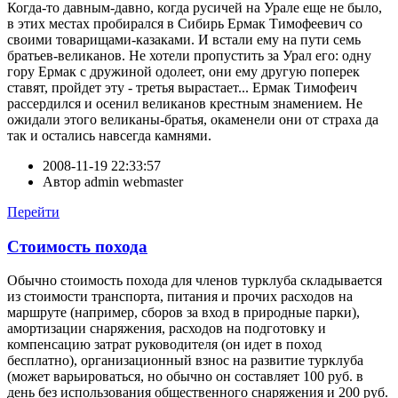
Когда-то давным-давно, когда русичей на Урале еще не было,
в этих местах пробирался в Сибирь Ермак Тимофеевич со
своими товарищами-казаками. И встали ему на пути семь
братьев-великанов. Не хотели пропустить за Урал его: одну
гору Ермак с дружиной одолеет, они ему другую поперек
ставят, пройдет эту - третья вырастает... Ермак Тимофеич
рассердился и осенил великанов крестным знамением. Не
ожидали этого великаны-братья, окаменели они от страха да
так и остались навсегда камнями.
2008-11-19 22:33:57
Автор
admin webmaster
Перейти
Стоимость похода
Обычно стоимость похода для членов турклуба складывается
из стоимости транспорта, питания и прочих расходов на
маршруте (например, сборов за вход в природные парки),
амортизации снаряжения, расходов на подготовку и
компенсацию затрат руководителя (он идет в поход
бесплатно), организационный взнос на развитие турклуба
(может варьироваться, но обычно он составляет 100 руб. в
день без использования общественного снаряжения и 200 руб.