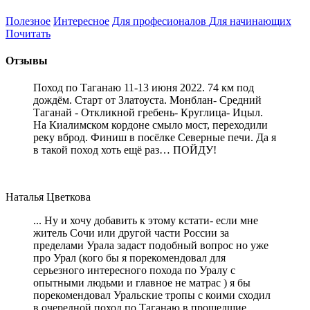
Полезное
Интересное
Для професионалов
Для начинающих
Почитать
Отзывы
Поход по Таганаю 11-13 июня 2022. 74 км под
дождём. Старт от Златоуста. Монблан- Средний
Таганай - Откликной гребень- Круглица- Ицыл.
На Киалимском кордоне смыло мост, переходили
реку вброд. Финиш в посёлке Северные печи. Да я
в такой поход хоть ещё раз… ПОЙДУ!
Наталья Цветкова
... Ну и хочу добавить к этому кстати- если мне
житель Сочи или другой части России за
пределами Урала задаст подобный вопрос но уже
про Урал (кого бы я порекомендовал для
серьезного интересного похода по Уралу с
опытными людьми и главное не матрас ) я бы
порекомендовал Уральские тропы с коими сходил
в очередной поход по Таганаю в прошедшие