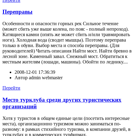
Перейти
Переправы
Особенности и опасности горных рек Сильное течение
(может сбить уже выше колена, по пояс - полный непроход).
Катящиеся камни (опять же может сбить и/или травмировать
ноги). Холодная вода (сводит мышцы). Поэтому переправа
только в обуви. Выбор места и способа переправы. (Для
руководителей) Читать описания Найти мост. Найти бревно в
лесной зоне. Каменный завал. Снежный мост. Обратиться к
местным жителям (лошади, машины). Обойти по леднику....
2008-12-01 17:36:39
Автор
admin webmaster
Перейти
Место турклуба среди других туристических
организаций
Хотя у туристов в общем единые цели (посетить интересные
места), организационно туризмом можно заниматься по-
разному: в рамках стихийного туризма, в компании друзей, в
турклубах и в коммерческих турфирмах.