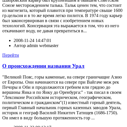
Шабровский карьер был крупнейшим в бывшем Советском
Союзе месторождением талька. Тальк ценен тем, что состоит
из магнезита, который плавится при температуре свыше 1600
гр.цельсия и в то же время легко пилится. В 1974 году карьер
был законсервирован в связи с изобретением новых
технологий. Консервация эта выражается в том, что из него
откачивают воду, не давая превратиться в...
2008-11-24 14:47:01
Автор
admin webmaster
Перейти
О происхождении названия Урал
"Великий Пояс, горы каменные, на севере граничащие Азию
от Европы. Они начинаются на севере при Вайгаче меж рек
Печоры и Оби и продолжаются гребнем или грядою до
вершины Яика и по Яику до Оренбурга:" - так писал в своем
"Лексиконе Российском историческом, географическом,
политическом и гражданском"(1) известный горный деятель,
первый Главный начальник горных казенных заводов Урала,
историк и географ Василий Никитич Татищев (1686-1750).
Он имел в виду большую протяженность гор ...