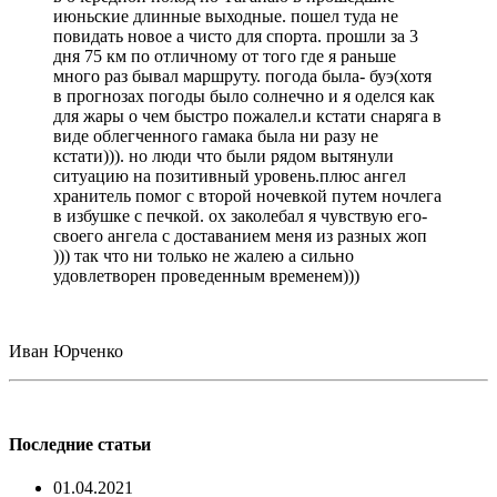
июньские длинные выходные. пошел туда не
повидать новое а чисто для спорта. прошли за 3
дня 75 км по отличному от того где я раньше
много раз бывал маршруту. погода была- буэ(хотя
в прогнозах погоды было солнечно и я оделся как
для жары о чем быстро пожалел.и кстати снаряга в
виде облегченного гамака была ни разу не
кстати))). но люди что были рядом вытянули
ситуацию на позитивный уровень.плюс ангел
хранитель помог с второй ночевкой путем ночлега
в избушке с печкой. ох заколебал я чувствую его-
своего ангела с доставанием меня из разных жоп
))) так что ни только не жалею а сильно
удовлетворен проведенным временем)))
Иван Юрченко
Последние статьи
01.04.2021