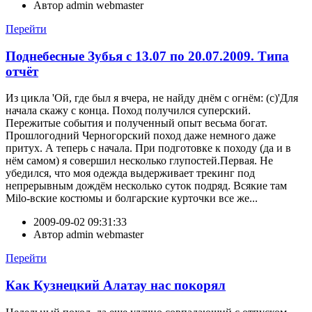
Автор
admin webmaster
Перейти
Поднебесные Зубья с 13.07 по 20.07.2009. Типа
отчёт
Из цикла 'Ой, где был я вчера, не найду днём с огнём: (с)'Для
начала скажу с конца. Поход получился суперский.
Пережитые события и полученный опыт весьма богат.
Прошлогодний Черногорский поход даже немного даже
притух. А теперь с начала. При подготовке к походу (да и в
нём самом) я совершил несколько глупостей.Первая. Не
убедился, что моя одежда выдерживает трекинг под
непрерывным дождём несколько суток подряд. Всякие там
Milo-вские костюмы и болгарские курточки все же...
2009-09-02 09:31:33
Автор
admin webmaster
Перейти
Как Кузнецкий Алатау нас покорял