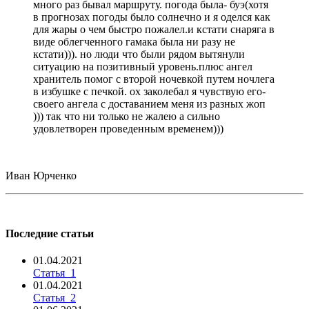
много раз бывал маршруту. погода была- буэ(хотя
в прогнозах погоды было солнечно и я оделся как
для жары о чем быстро пожалел.и кстати снаряга в
виде облегченного гамака была ни разу не
кстати))). но люди что были рядом вытянули
ситуацию на позитивный уровень.плюс ангел
хранитель помог с второй ночевкой путем ночлега
в избушке с печкой. ох заколебал я чувствую его-
своего ангела с доставанием меня из разных жоп
))) так что ни только не жалею а сильно
удовлетворен проведенным временем)))
Иван Юрченко
Последние статьи
01.04.2021
Статья_1
01.04.2021
Статья_2