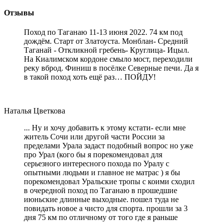
Отзывы
Поход по Таганаю 11-13 июня 2022. 74 км под
дождём. Старт от Златоуста. Монблан- Средний
Таганай - Откликной гребень- Круглица- Ицыл.
На Киалимском кордоне смыло мост, переходили
реку вброд. Финиш в посёлке Северные печи. Да я
в такой поход хоть ещё раз… ПОЙДУ!
Наталья Цветкова
... Ну и хочу добавить к этому кстати- если мне
житель Сочи или другой части России за
пределами Урала задаст подобный вопрос но уже
про Урал (кого бы я порекомендовал для
серьезного интересного похода по Уралу с
опытными людьми и главное не матрас ) я бы
порекомендовал Уральские тропы с коими сходил
в очередной поход по Таганаю в прошедшие
июньские длинные выходные. пошел туда не
повидать новое а чисто для спорта. прошли за 3
дня 75 км по отличному от того где я раньше