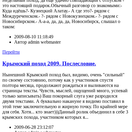
Недельный поход, да еще удачно совпадающий с отпуском -
это настоящий подарок.Обычный разговор со знакомыми:-
Куда идёшь?- Кузнецкий Алатау.- А где это?- рядом с
Междуреченском.- ?- рядом с Новокузнецком.- ?- рядом с
Новосибирском.- А-а-а, да, да, да, Новосибирск, слышал о
таком:
2009-08-10 11:18:49
Автор
admin webmaster
Перейти
Крымский поход 2009. Послесловие.
Нынешний Крымский поход был, видимо, очень "сильный"
по своему состоянию, потому как у участников спустя
полтора месяца, продолжают рождаться и выливаются на
страницы тексты. Чувств, мыслей, ощущений много, успевай
только записывать) Ваш покорный слуга уже разродился
двумя текстами. А буквально накануне я видимо поставил в
этой теме заключительную и жирную точку. По крайней мере
для себя. Хотя... кто знает)))Данный ролик объединил в себе 3
крымских похода, участником которых я...
2009-06-28 23:12:07