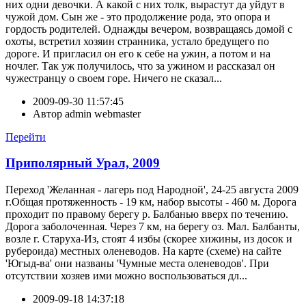
них одни девочки. А какой с них толк, вырастут да уйдут в
чужой дом. Сын же - это продолжение рода, это опора и
гордость родителей. Однажды вечером, возвращаясь домой с
охоты, встретил хозяин странника, устало бредущего по
дороге. И пригласил он его к себе на ужин, а потом и на
ночлег. Так уж получилось, что за ужином и рассказал он
чужестранцу о своем горе. Ничего не сказал...
2009-09-30 11:57:45
Автор
admin webmaster
Перейти
Приполярный Урал, 2009
Переход 'Желанная - лагерь под Народной', 24-25 августа 2009
г.Общая протяженность - 19 км, набор высоты - 460 м. Дорога
проходит по правому берегу р. Балбанью вверх по течению.
Дорога заболоченная. Через 7 км, на берегу оз. Мал. Балбанты,
возле г. Старуха-Из, стоят 4 избы (скорее хижины, из досок и
рубероида) местных оленеводов. На карте (схеме) на сайте
'Югыд-ва' они названы 'Чумные места оленеводов'. При
отсутствии хозяев ими можно воспользоваться дл...
2009-09-18 14:37:18