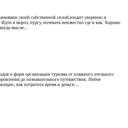
еланиямии своей собственной силой,входит уверенно и
Идти в мороз, пургу, ночевать неизвестно где и как. Хорошо
когда мысле...
идов и форм организации туризма от пляжного отельного
здоровления до познавательного путешествия. Любое
прос, как потратить время и деньги ...