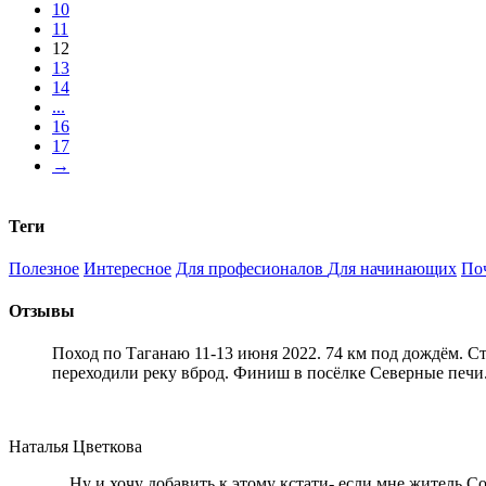
10
11
12
13
14
...
16
17
→
Теги
Полезное
Интересное
Для професионалов
Для начинающих
По
Отзывы
Поход по Таганаю 11-13 июня 2022. 74 км под дождём. С
переходили реку вброд. Финиш в посёлке Северные печи
Наталья Цветкова
... Ну и хочу добавить к этому кстати- если мне житель 