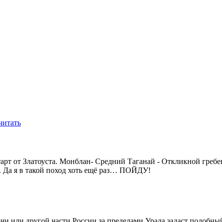
читать
тарт от Златоуста. Монблан- Средний Таганай - Откликной греб
. Да я в такой поход хоть ещё раз… ПОЙДУ!
Сочи или другой части России за пределами Урала задаст подобны