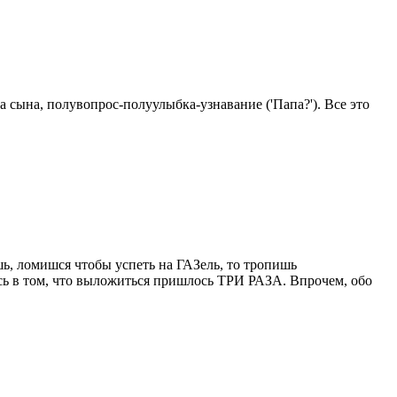
 сына, полувопрос-полуулыбка-узнавание ('Папа?'). Все это
шь, ломишся чтобы успеть на ГАЗель, то тропишь
сь в том, что выложиться пришлось ТРИ РАЗА. Впрочем, обо