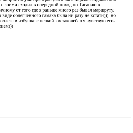
 с коими сходил в очередной поход по Таганаю в
ичному от того где я раньше много раз бывал маршруту.
 виде облегченного гамака была ни разу не кстати))). но
лега в избушке с печкой. ох заколебал я чувствую его-
енем)))