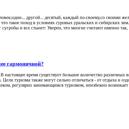
ловек;один... другой... десятый, каждый по-своему,со своими ж
что такое поход в условиях суровых уральских и сибирских зим. 
г сугробы и все стынет: Уверен, что многие считают именно так, 
лее гармоничной?
 В настоящее время существует большое количество различных в
а. Цели туризма также могут сильно отличаться - от отдыха и о
еком, регулярно занимающимся туризмом, неизбежно возникает во