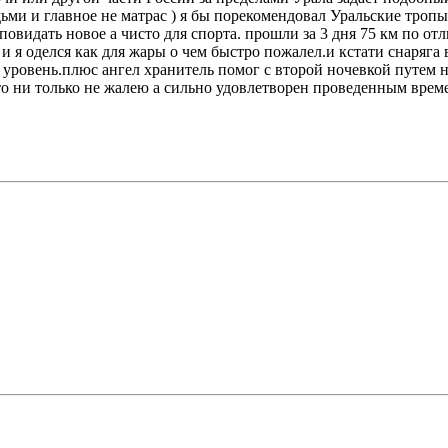
ми и главное не матрас ) я бы порекомендовал Уральские тропы
идать новое а чисто для спорта. прошли за 3 дня 75 км по отл
и я оделся как для жары о чем быстро пожалел.и кстати снаряга в
овень.плюс ангел хранитель помог с второй ночевкой путем ноч
что ни только не жалею а сильно удовлетворен проведенным врем