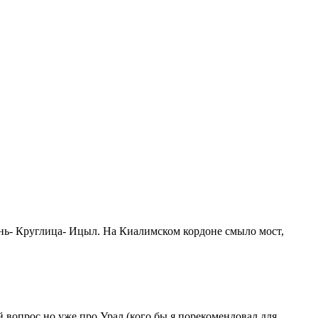
ень- Круглица- Ицыл. На Киалимском кордоне смыло мост,
й вопрос но уже про Урал (кого бы я порекомендовал для