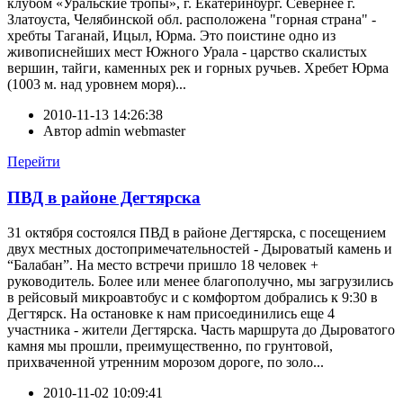
клубом «Уральские тропы», г. Екатеринбург. Севернее г.
Златоуста, Челябинской обл. расположена "горная страна" -
хребты Таганай, Ицыл, Юрма. Это поистине одно из
живописнейших мест Южного Урала - царство скалистых
вершин, тайги, каменных рек и горных ручьев. Хребет Юрма
(1003 м. над уровнем моря)...
2010-11-13 14:26:38
Автор
admin webmaster
Перейти
ПВД в районе Дегтярска
31 октября состоялся ПВД в районе Дегтярска, с посещением
двух местных достопримечательностей - Дыроватый камень и
“Балабан”. На место встречи пришло 18 человек +
руководитель. Более или менее благополучно, мы загрузились
в рейсовый микроавтобус и с комфортом добрались к 9:30 в
Дегтярск. На остановке к нам присоединились еще 4
участника - жители Дегтярска. Часть маршрута до Дыроватого
камня мы прошли, преимущественно, по грунтовой,
прихваченной утренним морозом дороге, по золо...
2010-11-02 10:09:41