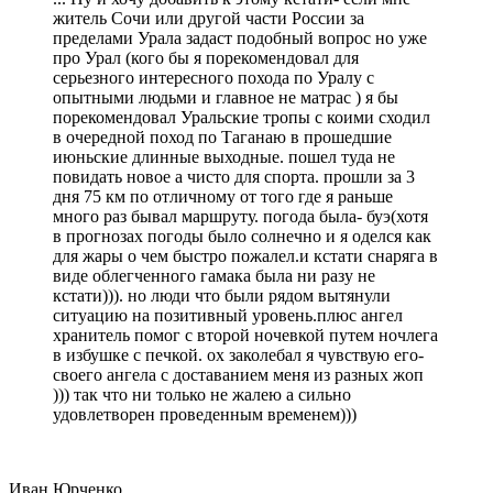
житель Сочи или другой части России за
пределами Урала задаст подобный вопрос но уже
про Урал (кого бы я порекомендовал для
серьезного интересного похода по Уралу с
опытными людьми и главное не матрас ) я бы
порекомендовал Уральские тропы с коими сходил
в очередной поход по Таганаю в прошедшие
июньские длинные выходные. пошел туда не
повидать новое а чисто для спорта. прошли за 3
дня 75 км по отличному от того где я раньше
много раз бывал маршруту. погода была- буэ(хотя
в прогнозах погоды было солнечно и я оделся как
для жары о чем быстро пожалел.и кстати снаряга в
виде облегченного гамака была ни разу не
кстати))). но люди что были рядом вытянули
ситуацию на позитивный уровень.плюс ангел
хранитель помог с второй ночевкой путем ночлега
в избушке с печкой. ох заколебал я чувствую его-
своего ангела с доставанием меня из разных жоп
))) так что ни только не жалею а сильно
удовлетворен проведенным временем)))
Иван Юрченко