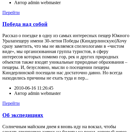
Автор
admin webmaster
Перейти
Победа над собой
Рассказ о поездке в одну из самых интересных пещер Южного
Уралапещеру имени 30-летия Победы (Киндерлинскую)Хочу
сразу заметить, что мы не являемся спелеологами в «чистом
виде», мы организованная группа туристов, в сферу
интересов которых помимо гор, рек и других природных
объектов также входят уникальные природные образования –
пещеры. И, безусловно, мысли о посещении пещеры
Киндерлинской посещали нас достаточно давно. Но всегда
находились причины не ехать туда и пер...
2010-06-16 11:26:45
Автор
admin webmaster
Перейти
Об экспедициях
Солнечным майским днем я вновь иду на вокзал, чтобы
сделать групповую заявку на билеты на поезд, который через