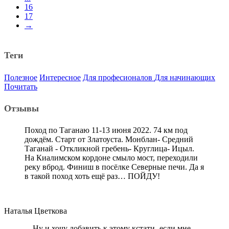
16
17
→
Теги
Полезное
Интересное
Для професионалов
Для начинающих
Почитать
Отзывы
Поход по Таганаю 11-13 июня 2022. 74 км под
дождём. Старт от Златоуста. Монблан- Средний
Таганай - Откликной гребень- Круглица- Ицыл.
На Киалимском кордоне смыло мост, переходили
реку вброд. Финиш в посёлке Северные печи. Да я
в такой поход хоть ещё раз… ПОЙДУ!
Наталья Цветкова
... Ну и хочу добавить к этому кстати- если мне