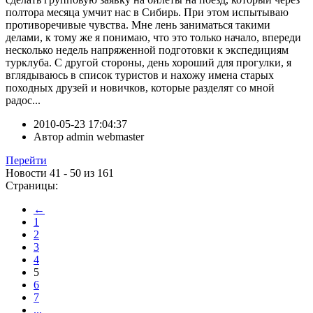
полтора месяца умчит нас в Сибирь. При этом испытываю
противоречивые чувства. Мне лень заниматься такими
делами, к тому же я понимаю, что это только начало, впереди
несколько недель напряженной подготовки к экспедициям
турклуба. С другой стороны, день хороший для прогулки, я
вглядываюсь в список туристов и нахожу имена старых
походных друзей и новичков, которые разделят со мной
радос...
2010-05-23 17:04:37
Автор
admin webmaster
Перейти
Новости 41 - 50 из 161
Страницы:
←
1
2
3
4
5
6
7
...