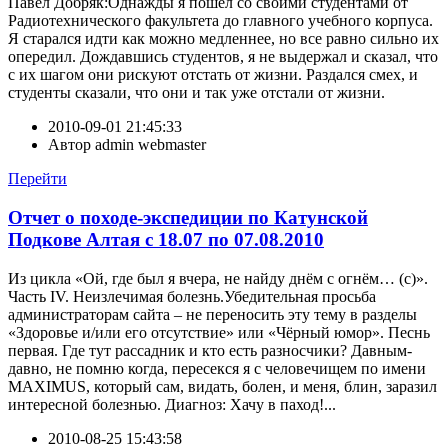
Павел Добряк:Однажды я пошел со своими студентами от
Радиотехнического факультета до главного учебного корпуса.
Я старался идти как можно медленнее, но все равно сильно их
опередил. Дождавшись студентов, я не выдержал и сказал, что
с их шагом они рискуют отстать от жизни. Раздался смех, и
студенты сказали, что они и так уже отстали от жизни.
2010-09-01 21:45:33
Автор
admin webmaster
Перейти
Отчет о походе-экспедиции по Катунской
Подкове Алтая с 18.07 по 07.08.2010
Из цикла «Ой, где был я вчера, не найду днём с огнём… (с)».
Часть IV. Неизлечимая болезнь.Убедительная просьба
администраторам сайта – не переносить эту тему в разделы
«Здоровье и/или его отсутствие» или «Чёрный юмор». Песнь
первая. Где тут рассадник и кто есть разносчики? Давным-
давно, не помню когда, пересекся я с человечищем по имени
MAXIMUS, который сам, видать, болен, и меня, блин, заразил
интересной болезнью. Диагноз: Хачу в паход!...
2010-08-25 15:43:58