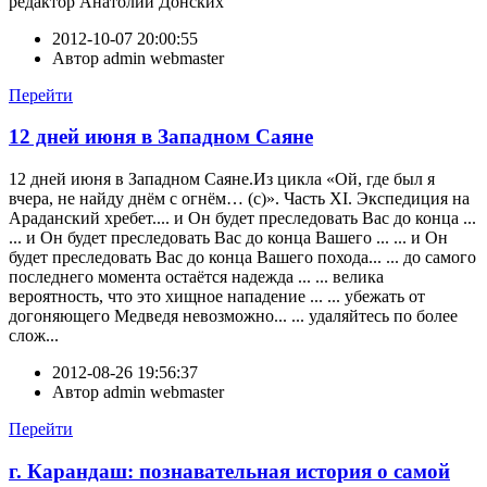
редактор Анатолий Донских
2012-10-07 20:00:55
Автор
admin webmaster
Перейти
12 дней июня в Западном Саяне
12 дней июня в Западном Саяне.Из цикла «Ой, где был я
вчера, не найду днём с огнём… (с)». Часть XI. Экспедиция на
Араданский хребет.... и Он будет преследовать Вас до конца ...
... и Он будет преследовать Вас до конца Вашего ... ... и Он
будет преследовать Вас до конца Вашего похода... ... до самого
последнего момента остаётся надежда ... ... велика
вероятность, что это хищное нападение ... ... убежать от
догоняющего Медведя невозможно... ... удаляйтесь по более
слож...
2012-08-26 19:56:37
Автор
admin webmaster
Перейти
г. Карандаш: познавательная история о самой