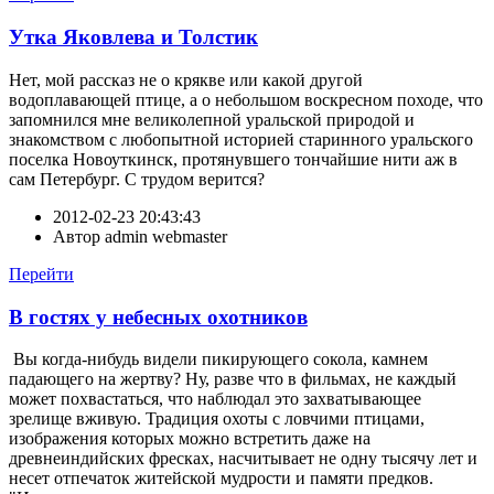
Утка Яковлева и Толстик
Нет, мой рассказ не о крякве или какой другой
водоплавающей птице, а о небольшом воскресном походе, что
запомнился мне великолепной уральской природой и
знакомством с любопытной историей старинного уральского
поселка Новоуткинск, протянувшего тончайшие нити аж в
сам Петербург. С трудом верится?
2012-02-23 20:43:43
Автор
admin webmaster
Перейти
В гостях у небесных охотников
Вы когда-нибудь видели пикирующего сокола, камнем
падающего на жертву? Ну, разве что в фильмах, не каждый
может похвастаться, что наблюдал это захватывающее
зрелище вживую. Традиция охоты с ловчими птицами,
изображения которых можно встретить даже на
древнеиндийских фресках, насчитывает не одну тысячу лет и
несет отпечаток житейской мудрости и памяти предков.