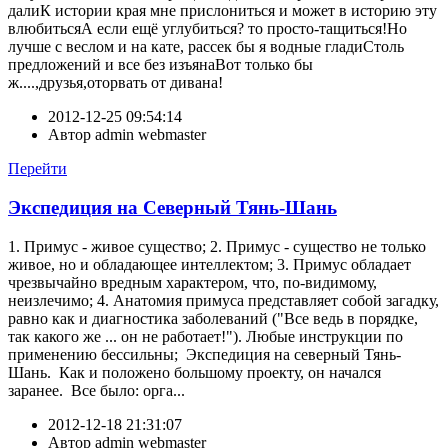
далиК истории края мне прислониться и может в историю эту
влюбитьсяА если ещё углубиться? то просто-тащиться!Но
лучше с веслом и на кате, рассек бы я водные гладиСтоль
предложений и все без изъянаВот только бы
ж....,друзья,оторвать от дивана!
2012-12-25 09:54:14
Автор
admin webmaster
Перейти
Экспедиция на Северный Тянь-Шань
1. Примус - живое существо; 2. Примус - существо не только
живое, но и обладающее интеллектом; 3. Примус обладает
чрезвычайно вредным характером, что, по-видимому,
неизлечимо; 4. Анатомия примуса представляет собой загадку,
равно как и диагностика заболеваний ("Все ведь в порядке,
так какого же ... он не работает!"). Любые инструкции по
применению бессильны; Экспедиция на северный Тянь-
Шань. Как и положено большому проекту, он начался
заранее. Все было: орга...
2012-12-18 21:31:07
Автор
admin webmaster