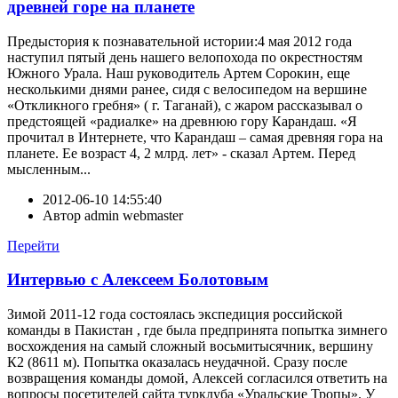
древней горе на планете
Предыстория к познавательной истории:4 мая 2012 года
наступил пятый день нашего велопохода по окрестностям
Южного Урала. Наш руководитель Артем Сорокин, еще
несколькими днями ранее, сидя с велосипедом на вершине
«Откликного гребня» ( г. Таганай), с жаром рассказывал о
предстоящей «радиалке» на древнюю гору Карандаш. «Я
прочитал в Интернете, что Карандаш – самая древняя гора на
планете. Ее возраст 4, 2 млрд. лет» - сказал Артем. Перед
мысленным...
2012-06-10 14:55:40
Автор
admin webmaster
Перейти
Интервью с Алексеем Болотовым
Зимой 2011-12 года состоялась экспедиция российской
команды в Пакистан , где была предпринята попытка зимнего
восхождения на самый сложный восьмитысячник, вершину
К2 (8611 м). Попытка оказалась неудачной. Сразу после
возвращения команды домой, Алексей согласился ответить на
вопросы посетителей сайта турклуба «Уральские Тропы». У