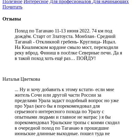
Полезное
Интересное
Для професионалов
Для начинающих
Почитать
Отзывы
Поход по Таганаю 11-13 июня 2022. 74 км под
дождём. Старт от Златоуста. Монблан- Средний
Таганай - Откликной гребень- Круглица- Ицыл.
На Киалимском кордоне смыло мост, переходили
реку вброд. Финиш в посёлке Северные печи. Да я
в такой поход хоть ещё раз… ПОЙДУ!
Наталья Цветкова
... Ну и хочу добавить к этому кстати- если мне
житель Сочи или другой части России за
пределами Урала задаст подобный вопрос но уже
про Урал (кого бы я порекомендовал для
серьезного интересного похода по Уралу с
опытными людьми и главное не матрас ) я бы
порекомендовал Уральские тропы с коими сходил
в очередной поход по Таганаю в прошедшие
июньские длинные выходные. пошел туда не