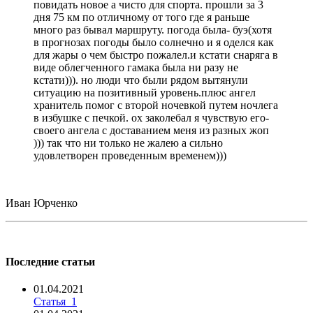
повидать новое а чисто для спорта. прошли за 3
дня 75 км по отличному от того где я раньше
много раз бывал маршруту. погода была- буэ(хотя
в прогнозах погоды было солнечно и я оделся как
для жары о чем быстро пожалел.и кстати снаряга в
виде облегченного гамака была ни разу не
кстати))). но люди что были рядом вытянули
ситуацию на позитивный уровень.плюс ангел
хранитель помог с второй ночевкой путем ночлега
в избушке с печкой. ох заколебал я чувствую его-
своего ангела с доставанием меня из разных жоп
))) так что ни только не жалею а сильно
удовлетворен проведенным временем)))
Иван Юрченко
Последние статьи
01.04.2021
Статья_1