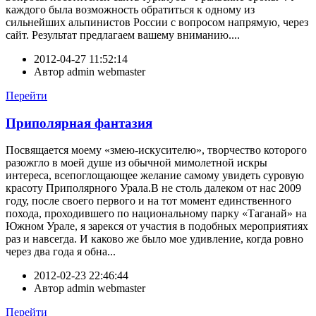
каждого была возможность обратиться к одному из
сильнейших альпинистов России с вопросом напрямую, через
сайт. Результат предлагаем вашему вниманию....
2012-04-27 11:52:14
Автор
admin webmaster
Перейти
Приполярная фантазия
Посвящается моему «змею-искусителю», творчество которого
разожгло в моей душе из обычной мимолетной искры
интереса, всепоглощающее желание самому увидеть суровую
красоту Приполярного Урала.В не столь далеком от нас 2009
году, после своего первого и на тот момент единственного
похода, проходившего по национальному парку «Таганай» на
Южном Урале, я зарекся от участия в подобных мероприятиях
раз и навсегда. И каково же было мое удивление, когда ровно
через два года я обна...
2012-02-23 22:46:44
Автор
admin webmaster
Перейти