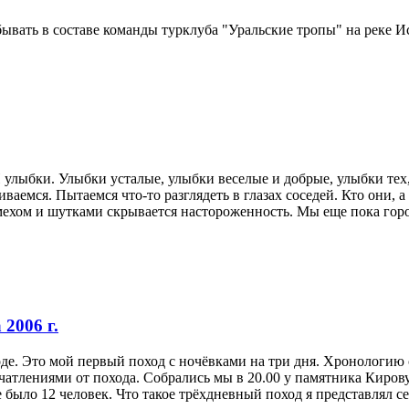
ывать в составе команды турклуба "Уральские тропы" на реке Ис
 улыбки. Улыбки усталые, улыбки веселые и добрые, улыбки тех,
аемся. Пытаемся что-то разглядеть в глазах соседей. Кто они, 
мехом и шутками скрывается настороженность. Мы еще пока горо
 2006 г.
оде. Это мой первый поход с ночёвками на три дня. Хронологию 
чатлениями от похода. Собрались мы в 20.00 у памятника Киров
 было 12 человек. Что такое трёхдневный поход я представлял себ