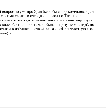
й вопрос но уже про Урал (кого бы я порекомендовал для
 с коими сходил в очередной поход по Таганаю в
ичному от того где я раньше много раз бывал маршруту.
 виде облегченного гамака была ни разу не кстати))). но
лега в избушке с печкой. ох заколебал я чувствую его-
енем)))