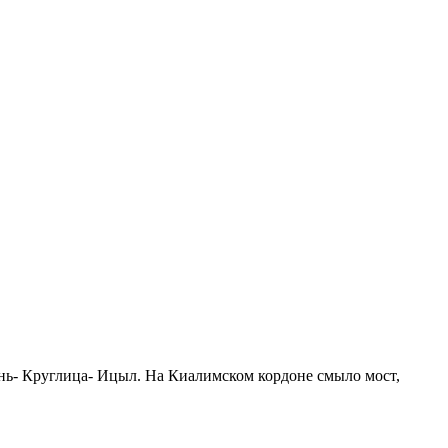
ень- Круглица- Ицыл. На Киалимском кордоне смыло мост,