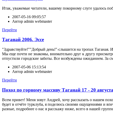
Итак, уважемые читатели, вашему покорному слуге удалось поб
2007-05-16 09:05:57
Автор
admin webmaster
Перейти
Таганай 2006. Эссе
"Здравствуйте!""Добрый день!"-слышится на тропах Таганая. И
Мы еще почти не знакомы, внимательно друг к другу присматрив
отпустили городские заботы. Все возбуждены ожиданием. За с
2007-05-06 15:13:54
Автор
admin webmaster
Перейти
Поход по горному массиву Таганай 17 - 20 августа
Всем привет! Меня зовут Андрей, хочу рассказать о нашем пох
будет в отчёте турклуба, я поделюсь своими ощущениями и впе
разные, подробнее о нас я расскажу ниже, всего в нашей группе