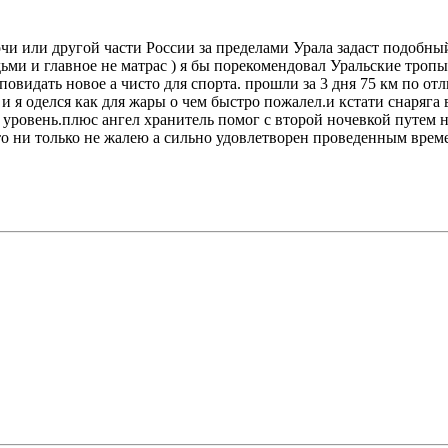
Сочи или другой части России за пределами Урала задаст подобны
ми и главное не матрас ) я бы порекомендовал Уральские тропы
идать новое а чисто для спорта. прошли за 3 дня 75 км по отл
и я оделся как для жары о чем быстро пожалел.и кстати снаряга в
овень.плюс ангел хранитель помог с второй ночевкой путем ноч
что ни только не жалею а сильно удовлетворен проведенным врем