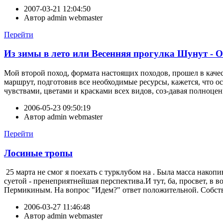
2007-03-21 12:04:50
Автор
admin webmaster
Перейти
Из зимы в лето или Весенняя прогулка Шунут - 
Мой второй поход, формата настоящих походов, прошел в качес
маршрут, подготовив все необходимые ресурсы, кажется, что ос
чувствами, цветами и красками всех видов, соз-давая полноце
2006-05-23 09:50:19
Автор
admin webmaster
Перейти
Лосиные тропы
25 марта не смог я поехать с турклубом на . Была масса накоп
суетой - пренеприятнейшая перспектива.И тут, ба, просвет, в 
Пермикиным. На вопрос "Идем?" ответ положительной. Собств
2006-03-27 11:46:48
Автор
admin webmaster