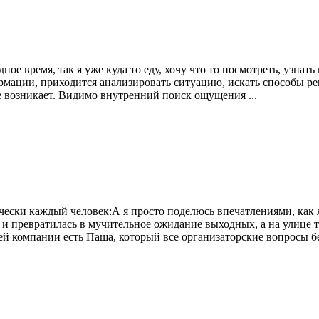
ное время, так я уже куда то еду, хочу что то посмотреть, узна
ации, приходится анализировать ситуацию, искать способы реш
не возникает. Видимо внутренний поиск ощущения ...
чески каждый человек:А я просто поделюсь впечатлениями, как 
й и превратилась в мучительное ожидание выходных, а на улице 
й компании есть Паша, который все организаторские вопросы бере