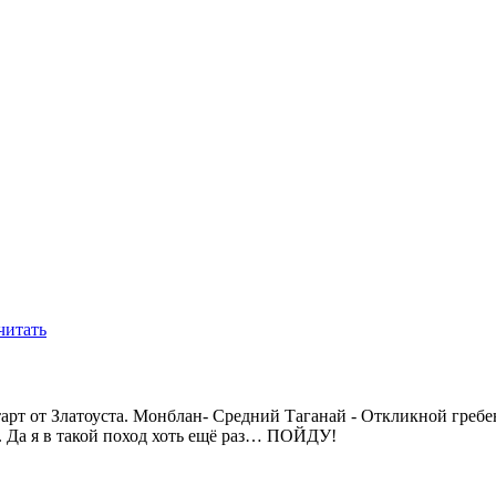
читать
тарт от Златоуста. Монблан- Средний Таганай - Откликной греб
. Да я в такой поход хоть ещё раз… ПОЙДУ!