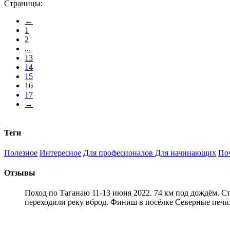
Страницы:
←
1
2
...
13
14
15
16
17
→
Теги
Полезное
Интересное
Для професионалов
Для начинающих
По
Отзывы
Поход по Таганаю 11-13 июня 2022. 74 км под дождём. С
переходили реку вброд. Финиш в посёлке Северные печи