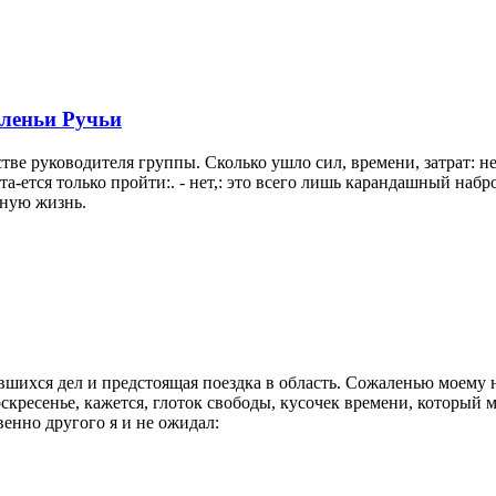
Оленьи Ручьи
тве руководителя группы. Сколько ушло сил, времени, затрат: 
та-ется только пройти:. - нет,: это всего лишь карандашный на
нную жизнь.
ившихся дел и предстоящая поездка в область. Сожаленью моему 
воскресенье, кажется, глоток свободы, кусочек времени, который 
енно другого я и не ожидал: