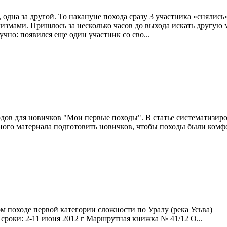
одна за другой. То накануне похода сразу 3 участника «снялись
змами. Пришлось за несколько часов до выхода искать другую м
чно: появился еще один участник со сво...
одов для новичков "Мои первые походы". В статье систематизир
нного материала подготовить новичков, чтобы походы были комф
ном походе первой категории сложности по Уралу (река Усь
в сроки: 2-11 июня 2012 г Маршрутная книжка № 41/12 О...