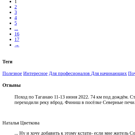
1
2
3
4
5
...
16
17
→
Теги
Полезное
Интересное
Для професионалов
Для начинающих
По
Отзывы
Поход по Таганаю 11-13 июня 2022. 74 км под дождём. С
переходили реку вброд. Финиш в посёлке Северные печи
Наталья Цветкова
... Ну и хочу добавить к этому кстати- если мне житель 