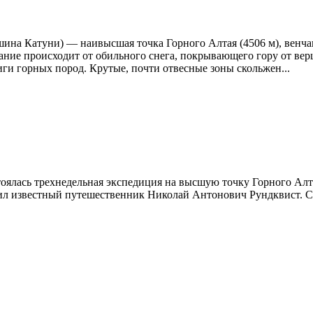
шина Катуни) — наивысшая точка Горного Алтая (4506 м), венча
звание происходит от обильного снега, покрывающего гору от в
ги горных пород. Крутые, почти отвесные зоны скольжен...
тоялась трехнедельная экспедиция на высшую точку Горного Алт
ил известный путешественник Николай Антонович Рундквис