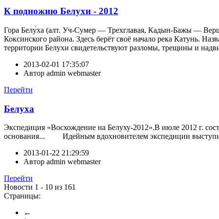
К подножию Белухи - 2012
Гора Белу́ха (алт. Уч-Сумер — Трехглавая, Кадын-Бажы — Вер
Коксинского района. Здесь берёт своё начало река Катунь. На
территории Белухи свидетельствуют разломы, трещины и надви
2013-02-01 17:35:07
Автор
admin webmaster
Перейти
Белуха
Экспедиция «Восхождение на Белуху-2012».В июле 2012 г. сос
основания... Идейным вдохновителем экспедиции выступ
2013-01-22 21:29:59
Автор
admin webmaster
Перейти
Новости 1 - 10 из 161
Страницы:
←