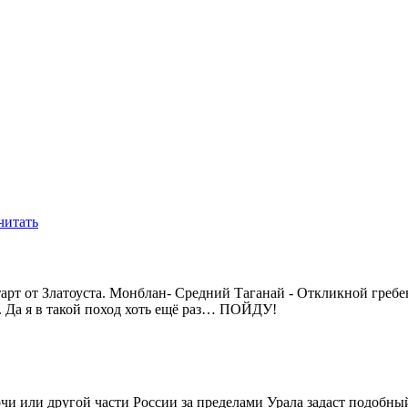
читать
тарт от Златоуста. Монблан- Средний Таганай - Откликной греб
. Да я в такой поход хоть ещё раз… ПОЙДУ!
Сочи или другой части России за пределами Урала задаст подобны