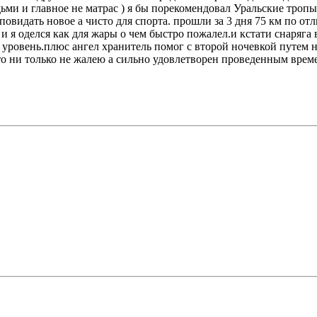
ми и главное не матрас ) я бы порекомендовал Уральские тропы
идать новое а чисто для спорта. прошли за 3 дня 75 км по отл
и я оделся как для жары о чем быстро пожалел.и кстати снаряга в
овень.плюс ангел хранитель помог с второй ночевкой путем ноч
что ни только не жалею а сильно удовлетворен проведенным врем