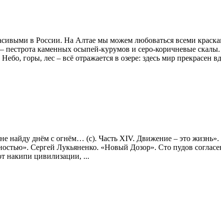
сивыми в России. На Алтае мы можем любоваться всеми краска
ше – пестрота каменных осыпей-курумов и серо-коричневые скал
бо, горы, лес – всё отражается в озере: здесь мир прекрасен вд
, не найду днём с огнём… (с). Часть XIV. Движение – это жизнь»
стью». Сергей Лукьяненко. «Новый Дозор». Сто пудов согласен
от накипи цивилизации, ...