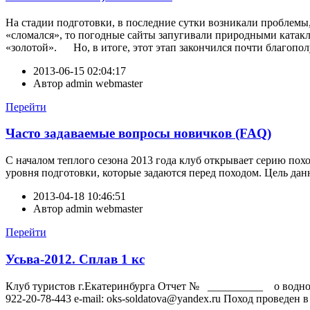
На стадии подготовки, в последние сутки возникали проблемы, 
«сломался», то погодные сайты запугивали природными катакли
«золотой». Но, в итоге, этот этап закончился почти благополу
2013-06-15 02:04:17
Автор
admin webmaster
Перейти
Часто задаваемые вопросы новичков (FAQ)
С началом теплого сезона 2013 года клуб открывает серию пох
уровня подготовки, которые задаются перед походом. Цель да
2013-04-18 10:46:51
Автор
admin webmaster
Перейти
Усьва-2012. Сплав 1 кс
Клуб туристов г.Екатеринбурга Отчет № __________ о вод
922-20-78-443 e-mail: oks-soldatova@yandex.ru Поход проведен 