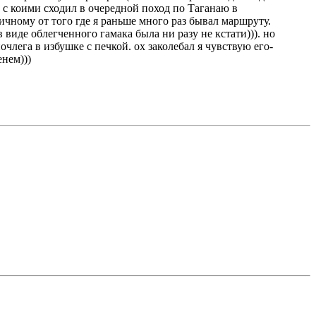
 с коими сходил в очередной поход по Таганаю в
ичному от того где я раньше много раз бывал маршруту.
 виде облегченного гамака была ни разу не кстати))). но
лега в избушке с печкой. ох заколебал я чувствую его-
енем)))